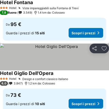
Hotel Fontana
Hotel
Viste impareggiabili sulla Fontana di Trevi
3 Stelle
7,8
Buona
3.549
1.4 km da: Colosseo
95 €
Da
Guarda i prezzi di
15 siti
Scopri i prezzi
Condividi
Agg
Hotel Giglio Dell'Opera
Hotel
Design e comfort classico italiano
3 Stelle
6,0
3.847
1.2 km da: Colosseo
73 €
Da
Guarda i prezzi di
10 siti
Scopri i prezzi