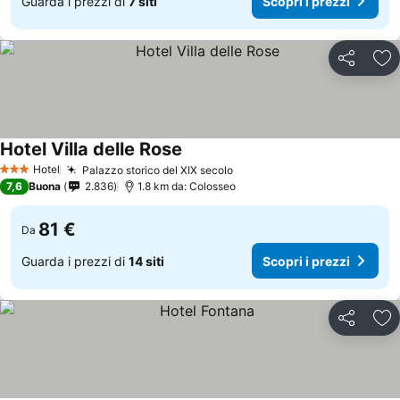
Guarda i prezzi di
7 siti
Scopri i prezzi
Condividi
Agg
Hotel Villa delle Rose
Hotel
Palazzo storico del XIX secolo
3 Stelle
7,6
Buona
2.836
1.8 km da: Colosseo
81 €
Da
Guarda i prezzi di
14 siti
Scopri i prezzi
Condividi
Agg