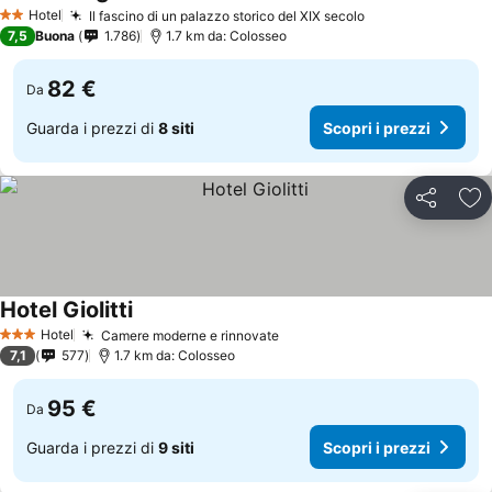
Hotel
Il fascino di un palazzo storico del XIX secolo
2 Stelle
7,5
Buona
1.786
1.7 km da: Colosseo
82 €
Da
Guarda i prezzi di
8 siti
Scopri i prezzi
Condividi
Agg
Hotel Giolitti
Hotel
Camere moderne e rinnovate
3 Stelle
7,1
577
1.7 km da: Colosseo
95 €
Da
Guarda i prezzi di
9 siti
Scopri i prezzi