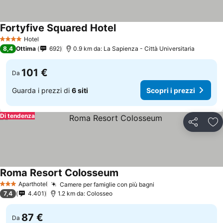
Fortyfive Squared Hotel
Hotel
4 Stelle
8,4
Ottima
692
0.9 km da: La Sapienza - Città Universitaria
101 €
Da
Guarda i prezzi di
6 siti
Scopri i prezzi
Di tendenza
Condividi
Agg
Roma Resort Colosseum
Aparthotel
Camere per famiglie con più bagni
3 Stelle
7,4
4.401
1.2 km da: Colosseo
87 €
Da