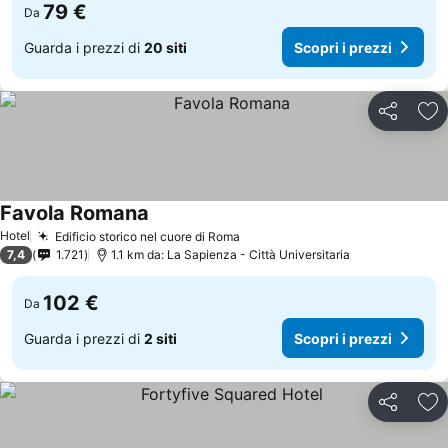
79 €
Da
Guarda i prezzi di
20 siti
Scopri i prezzi
Condividi
Agg
Favola Romana
Hotel
Edificio storico nel cuore di Roma
7,4
1.721
1.1 km da: La Sapienza - Città Universitaria
102 €
Da
Guarda i prezzi di
2 siti
Scopri i prezzi
Condividi
Agg