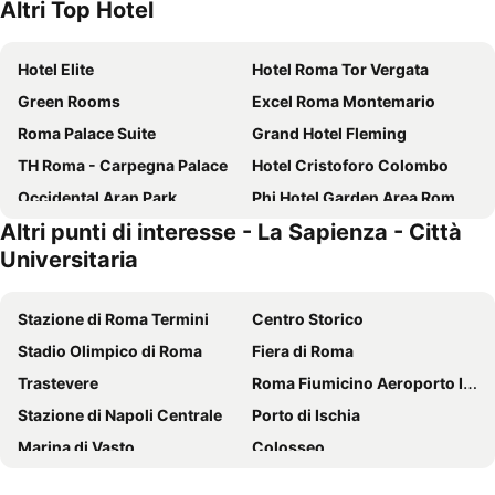
Altri Top Hotel
Hotel Elite
Hotel Roma Tor Vergata
Green Rooms
Excel Roma Montemario
Roma Palace Suite
Grand Hotel Fleming
TH Roma - Carpegna Palace
Hotel Cristoforo Colombo
Occidental Aran Park
Phi Hotel Garden Area Roma Eur
Altri punti di interesse - La Sapienza - Città
Raeli Hotel Archimede
hu Roma Camping In Town
Universitaria
Quality Hotel Nova Domus
Hotel Ripa Roma
Hotel Caravel
Hotel Villa Rosa
Stazione di Roma Termini
Centro Storico
Hotel Principe Di Piemonte
Roma Palace
Stadio Olimpico di Roma
Fiera di Roma
Hotel American Palace Eur
Hotel Taormina
Trastevere
Roma Fiumicino Aeroporto Internazionale Leonardo da Vinci
Best Western Globus Hotel
Favola Romana
Stazione di Napoli Centrale
Porto di Ischia
Best Western Hotel Astrid
Ibis Roma Fiera
Marina di Vasto
Colosseo
Hotel Torino
Abitart Hotel
Rainbow Magicland
Campo Felice
Hotel Alba Roma
Hotel Residence Magnolia