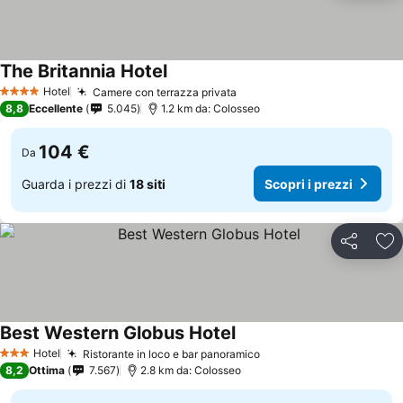
The Britannia Hotel
Hotel
Camere con terrazza privata
4 Stelle
8,8
Eccellente
5.045
1.2 km da: Colosseo
104 €
Da
Guarda i prezzi di
18 siti
Scopri i prezzi
Condividi
Agg
Best Western Globus Hotel
Hotel
Ristorante in loco e bar panoramico
3 Stelle
8,2
Ottima
7.567
2.8 km da: Colosseo