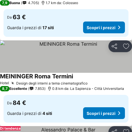
7,9
Buona
4.705
1.7 km da: Colosseo
63 €
Da
Guarda i prezzi di
17 siti
Scopri i prezzi
Condividi
Agg
MEININGER Roma Termini
Hotel
Design degli interni a tema cinematografico
8,7
Eccellente
7.853
0.8 km da: La Sapienza - Città Universitaria
84 €
Da
Guarda i prezzi di
4 siti
Scopri i prezzi
Di tendenza