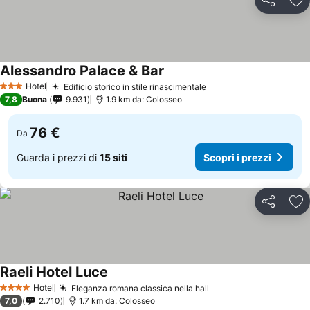
Condividi
Agg
Alessandro Palace & Bar
Hotel
Edificio storico in stile rinascimentale
3 Stelle
7,8
Buona
9.931
1.9 km da: Colosseo
76 €
Da
Guarda i prezzi di
15 siti
Scopri i prezzi
Condividi
Agg
Raeli Hotel Luce
Hotel
Eleganza romana classica nella hall
4 Stelle
7,0
2.710
1.7 km da: Colosseo