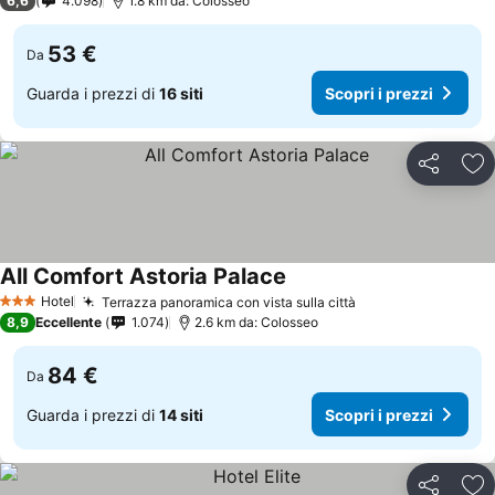
6,6
4.098
1.8 km da: Colosseo
53 €
Da
Guarda i prezzi di
16 siti
Scopri i prezzi
Condividi
Agg
All Comfort Astoria Palace
Hotel
Terrazza panoramica con vista sulla città
3 Stelle
8,9
Eccellente
1.074
2.6 km da: Colosseo
84 €
Da
Guarda i prezzi di
14 siti
Scopri i prezzi