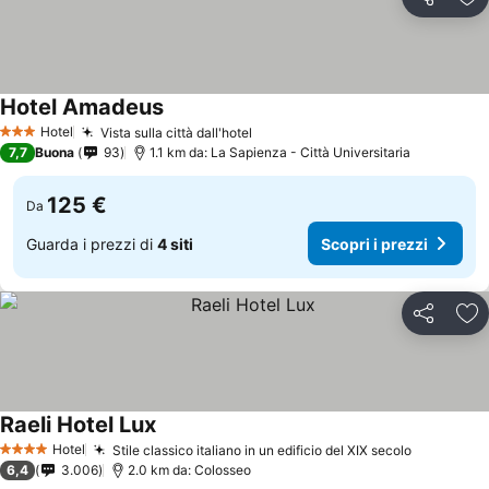
Condividi
Agg
Hotel Amadeus
Hotel
Vista sulla città dall'hotel
3 Stelle
7,7
Buona
93
1.1 km da: La Sapienza - Città Universitaria
125 €
Da
Guarda i prezzi di
4 siti
Scopri i prezzi
Condividi
Agg
Raeli Hotel Lux
Hotel
Stile classico italiano in un edificio del XIX secolo
4 Stelle
6,4
3.006
2.0 km da: Colosseo