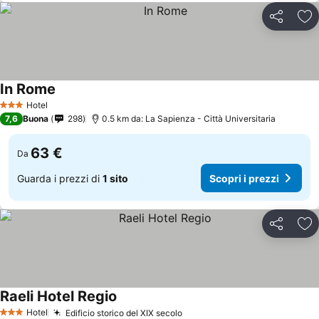
Condividi
Agg
In Rome
Hotel
3 Stelle
7,6
Buona
298
0.5 km da: La Sapienza - Città Universitaria
63 €
Da
Guarda i prezzi di
1 sito
Scopri i prezzi
Condividi
Agg
Raeli Hotel Regio
Hotel
Edificio storico del XIX secolo
3 Stelle