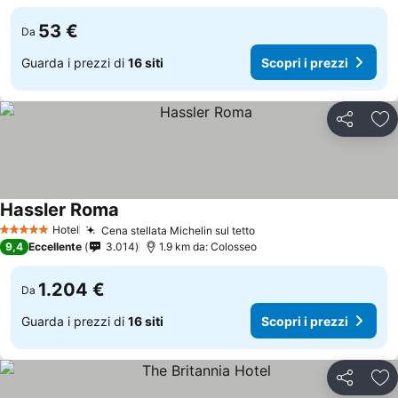
53 €
Da
Guarda i prezzi di
16 siti
Scopri i prezzi
Condividi
Agg
Hassler Roma
Hotel
Cena stellata Michelin sul tetto
5 Stelle
9,4
Eccellente
3.014
1.9 km da: Colosseo
1.204 €
Da
Guarda i prezzi di
16 siti
Scopri i prezzi
Condividi
Agg