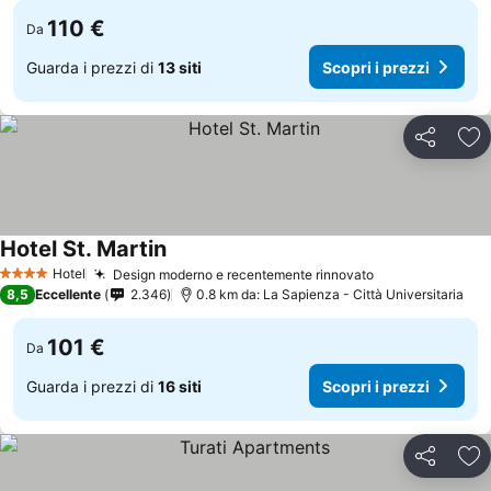
110 €
Da
Guarda i prezzi di
13 siti
Scopri i prezzi
Condividi
Agg
Hotel St. Martin
Hotel
Design moderno e recentemente rinnovato
4 Stelle
8,5
Eccellente
2.346
0.8 km da: La Sapienza - Città Universitaria
101 €
Da
Guarda i prezzi di
16 siti
Scopri i prezzi
Condividi
Agg