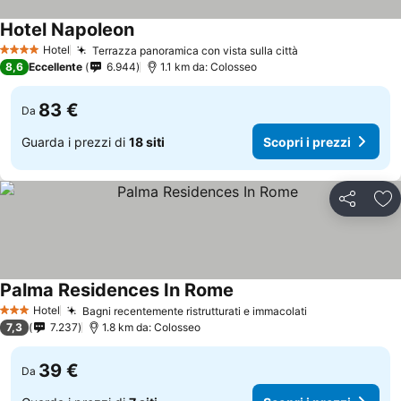
Hotel Napoleon
Hotel
Terrazza panoramica con vista sulla città
4 Stelle
8,6
Eccellente
6.944
1.1 km da: Colosseo
83 €
Da
Guarda i prezzi di
18 siti
Scopri i prezzi
Condividi
Agg
Palma Residences In Rome
Hotel
Bagni recentemente ristrutturati e immacolati
3 Stelle
7,3
7.237
1.8 km da: Colosseo
39 €
Da