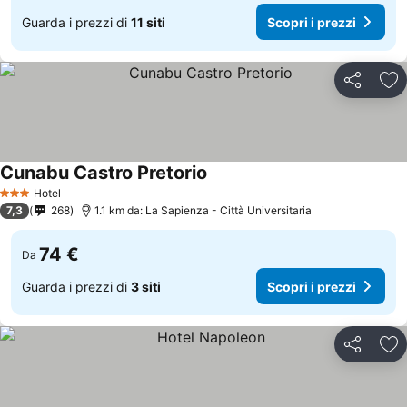
Guarda i prezzi di
11 siti
Scopri i prezzi
Condividi
Agg
Cunabu Castro Pretorio
Hotel
3 Stelle
7,3
268
1.1 km da: La Sapienza - Città Universitaria
74 €
Da
Guarda i prezzi di
3 siti
Scopri i prezzi
Condividi
Agg