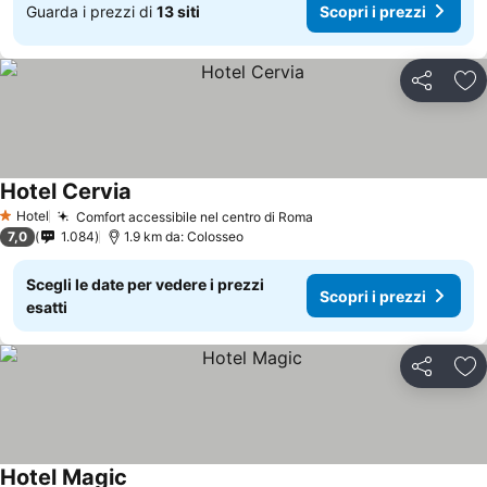
Guarda i prezzi di
13 siti
Scopri i prezzi
Condividi
Agg
Hotel Cervia
Hotel
Comfort accessibile nel centro di Roma
1 Stelle
7,0
1.084
1.9 km da: Colosseo
Scegli le date per vedere i prezzi
Scopri i prezzi
esatti
Condividi
Agg
Hotel Magic