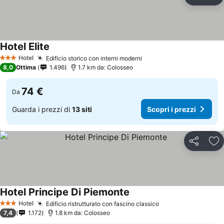
Condividi
Agg
Hotel Elite
Hotel
Edificio storico con interni moderni
3 Stelle
8,0
Ottima
1.496
1.7 km da: Colosseo
74 €
Da
Guarda i prezzi di
13 siti
Scopri i prezzi
Condividi
Agg
Hotel Principe Di Piemonte
Hotel
Edificio ristrutturato con fascino classico
3 Stelle
7,4
1.172
1.8 km da: Colosseo