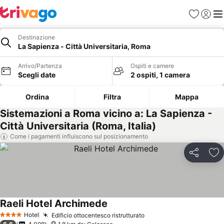
Preferiti
Accedi
Me
Destinazione
La Sapienza - Città Universitaria, Roma
Arrivo/Partenza
Ospiti e camere
Scegli date
2 ospiti, 1 camera
Ordina
Filtra
Mappa
Sistemazioni a Roma vicino a: La Sapienza -
Città Universitaria (Roma, Italia)
Come i pagamenti influiscono sul posizionamento
Condividi
Agg
Raeli Hotel Archimede
Hotel
Edificio ottocentesco ristrutturato
4 Stelle