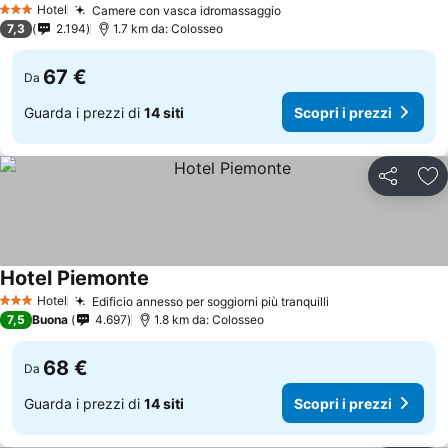
Hotel
Camere con vasca idromassaggio
3 Stelle
7,3
2.194
1.7 km da: Colosseo
67 €
Da
Guarda i prezzi di
14 siti
Scopri i prezzi
Condividi
Agg
Hotel Piemonte
Hotel
Edificio annesso per soggiorni più tranquilli
3 Stelle
7,5
Buona
4.697
1.8 km da: Colosseo
68 €
Da
Guarda i prezzi di
14 siti
Scopri i prezzi