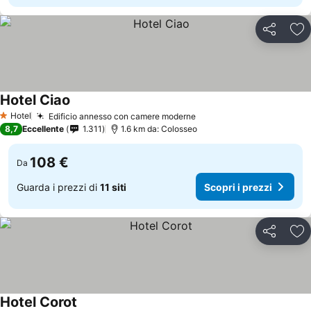
Condividi
Agg
Hotel Ciao
Hotel
Edificio annesso con camere moderne
1 Stelle
8,7
Eccellente
1.311
1.6 km da: Colosseo
108 €
Da
Guarda i prezzi di
11 siti
Scopri i prezzi
Condividi
Agg
Hotel Corot