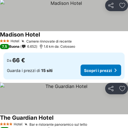
Condividi
Agg
Madison Hotel
Hotel
Camere rinnovate di recente
3 Stelle
7,5
Buona
6.652
1.6 km da: Colosseo
66 €
Da
Guarda i prezzi di
15 siti
Scopri i prezzi
Condividi
Agg
The Guardian Hotel
Hotel
Bar e ristorante panoramico sul tetto
4 Stelle