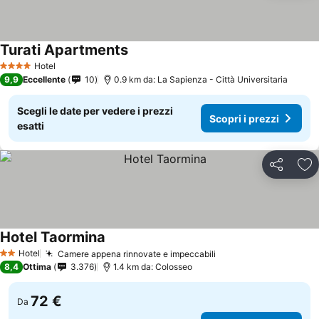
Turati Apartments
Hotel
4 Stelle
9,9
Eccellente
10
0.9 km da: La Sapienza - Città Universitaria
Scegli le date per vedere i prezzi
Scopri i prezzi
esatti
Condividi
Agg
Hotel Taormina
Hotel
Camere appena rinnovate e impeccabili
2 Stelle
8,4
Ottima
3.376
1.4 km da: Colosseo
72 €
Da