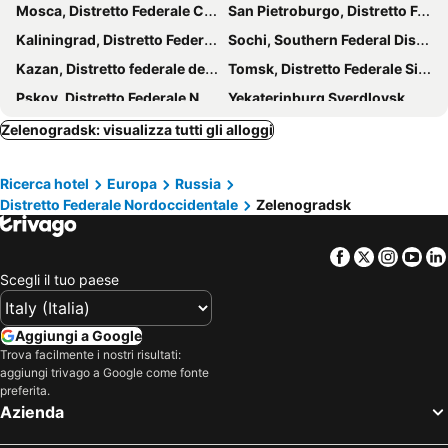
Mosca, Distretto Federale Centrale Hotel
San Pietroburgo, Distretto Federale Nordoccidentale Hotel
Kaliningrad, Distretto Federale Nordoccidentale Hotel
Sochi, Southern Federal District Hotel
Kazan, Distretto federale del Volga Hotel
Tomsk, Distretto Federale Siberiano Hotel
Pskov, Distretto Federale Nordoccidentale Hotel
Yekaterinburg Sverdlovsk, Distretto Federale degli Urali Hotel
Grozny, Ciscaucasia Hotel
Zelenogradsk: visualizza tutti gli alloggi
Ricerca hotel
Europa
Russia
Distretto Federale Nordoccidentale
Zelenogradsk
Facebook
Twitter
Insta
Yo
Scegli il tuo paese
Aggiungi a Google
Trova facilmente i nostri risultati:
aggiungi trivago a Google come fonte
preferita.
Azienda