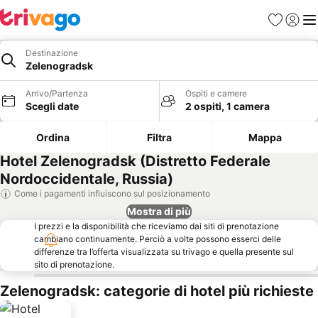
Preferiti
Accedi
Me
Destinazione
Zelenogradsk
Arrivo/Partenza
Ospiti e camere
Scegli date
2 ospiti, 1 camera
Ordina
Filtra
Mappa
Hotel Zelenogradsk (Distretto Federale
Nordoccidentale, Russia)
Come i pagamenti influiscono sul posizionamento
Mostra di più
I prezzi e la disponibilità che riceviamo dai siti di prenotazione
cambiano continuamente. Perciò a volte possono esserci delle
differenze tra l’offerta visualizzata su trivago e quella presente sul
sito di prenotazione.
Zelenogradsk: categorie di hotel più richieste