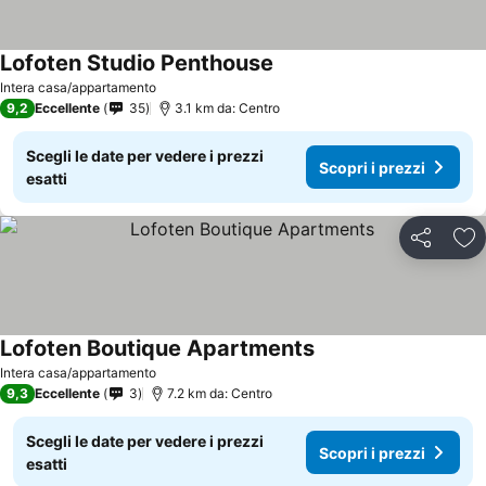
Lofoten Studio Penthouse
Scopri i prezzi
Intera casa/appartamento
9,2
Eccellente
35
3.1 km da: Centro
Scegli le date per vedere i prezzi
Scopri i prezzi
esatti
Condividi
Agg
Lofoten Boutique Apartments
Scopri i prezzi
Intera casa/appartamento
9,3
Eccellente
3
7.2 km da: Centro
Scegli le date per vedere i prezzi
Scopri i prezzi
esatti