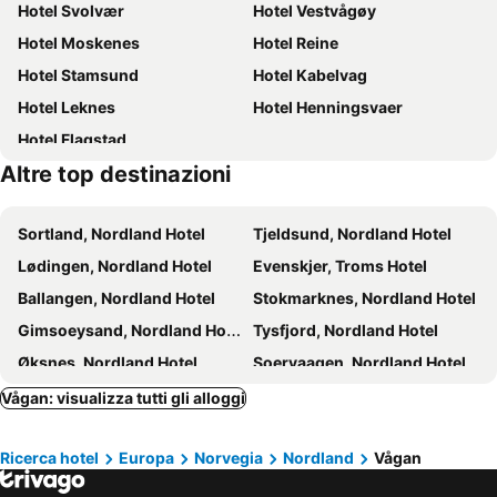
Hotel Svolvær
Hotel Vestvågøy
Hotel Moskenes
Hotel Reine
Hotel Stamsund
Hotel Kabelvag
Hotel Leknes
Hotel Henningsvaer
Hotel Flagstad
Altre top destinazioni
Sortland, Nordland Hotel
Tjeldsund, Nordland Hotel
Lødingen, Nordland Hotel
Evenskjer, Troms Hotel
Ballangen, Nordland Hotel
Stokmarknes, Nordland Hotel
Gimsoeysand, Nordland Hotel
Tysfjord, Nordland Hotel
Øksnes, Nordland Hotel
Soervaagen, Nordland Hotel
Melbu, Nordland Hotel
Straumnes, Nordland Hotel
Vågan: visualizza tutti gli alloggi
Bø, Nordland Hotel
Hamarøy, Nordland Hotel
Ricerca hotel
Europa
Norvegia
Nordland
Vågan
Kvæfjord, Troms Hotel
Hadsel, Nordland Hotel
Skånland, Troms Hotel
Svolvær, Nordland Hotel