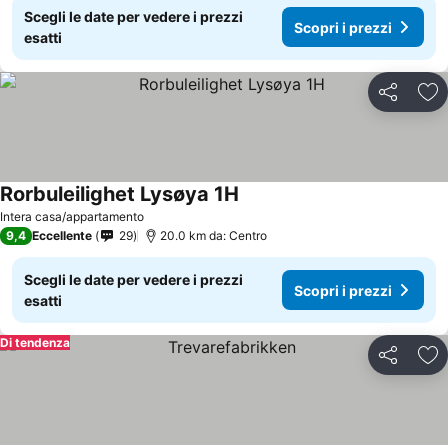
Scegli le date per vedere i prezzi
Scopri i prezzi
esatti
Condividi
Agg
Rorbuleilighet Lysøya 1H
Scopri i prezzi
Intera casa/appartamento
9,4
Eccellente
29
20.0 km da: Centro
Scegli le date per vedere i prezzi
Scopri i prezzi
esatti
Di tendenza
Condividi
Agg