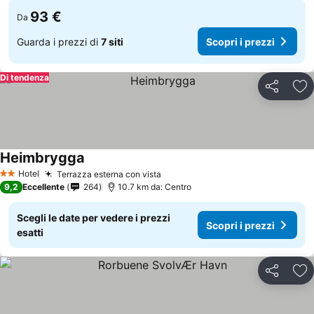
93 €
Da
Guarda i prezzi di
7 siti
Scopri i prezzi
Di tendenza
Condividi
Agg
Heimbrygga
Scopri i prezzi
Hotel
Terrazza esterna con vista
Scopri i prezzi
2 Stelle
9,2
Eccellente
264
10.7 km da: Centro
Scegli le date per vedere i prezzi
Scopri i prezzi
esatti
Condividi
Agg