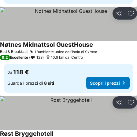
Condividi
Agg
Nøtnes Midnattsol GuestHouse
Scopri i prezzi
Bed & Breakfast
L'ambiente unico dell'isola di Skrova
Scopri i prezzi
9,2
Eccellente
128
10.9 km da: Centro
118 €
Da
Guarda i prezzi di
8 siti
Scopri i prezzi
Condividi
Agg
Røst Bryggehotell