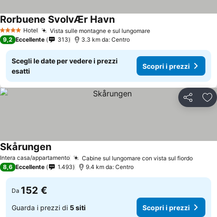
Rorbuene SvolvÆr Havn
Scopri i prezzi
Hotel
Vista sulle montagne e sul lungomare
Scopri i prezzi
4 Stelle
9,2
Eccellente
313
3.3 km da: Centro
Scegli le date per vedere i prezzi
Scopri i prezzi
esatti
Condividi
Agg
Skårungen
Scopri i prezzi
Intera casa/appartamento
Cabine sul lungomare con vista sul fiordo
Scopri
8,6
Eccellente
1.493
9.4 km da: Centro
152 €
Da
Guarda i prezzi di
5 siti
Scopri i prezzi