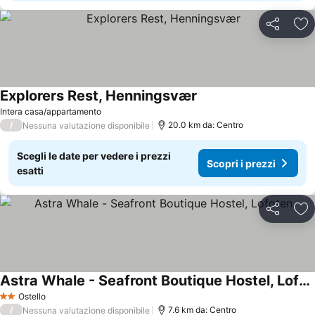
Condividi
Agg
Explorers Rest, Henningsvær
Scopri i prezzi
Intera casa/appartamento
/
20.0 km da: Centro
Nessuna valutazione disponibile
Scegli le date per vedere i prezzi
Scopri i prezzi
esatti
Condividi
Agg
Astra Whale - Seafront Boutique Hostel, Lofoten
Scopri i prezzi
Ostello
2 Stelle
/
7.6 km da: Centro
Nessuna valutazione disponibile