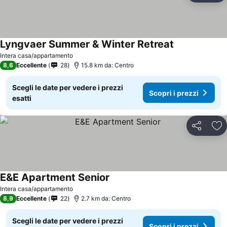
Lyngvaer Summer & Winter Retreat
Scopri i prezz
Intera casa/appartamento
8,6
Eccellente
28
15.8 km da: Centro
Scegli le date per vedere i prezzi
Scopri i prezzi
esatti
Condividi
Agg
E&E Apartment Senior
Scopri i prezzi
Intera casa/appartamento
8,9
Eccellente
22
2.7 km da: Centro
Scegli le date per vedere i prezzi
Scopri i prezzi