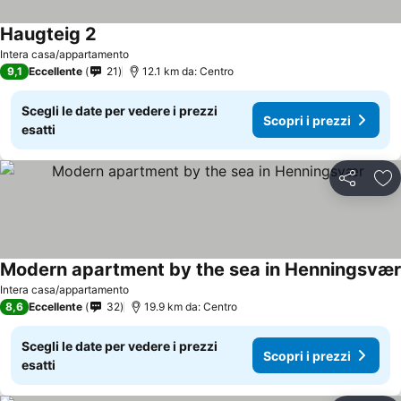
Haugteig 2
Scopri i prezzi
Intera casa/appartamento
9,1
Eccellente
21
12.1 km da: Centro
Scegli le date per vedere i prezzi
Scopri i prezzi
esatti
Condividi
Agg
Modern apartment by the sea in Henningsvær
Intera casa/appartamento
8,6
Eccellente
32
19.9 km da: Centro
Scegli le date per vedere i prezzi
Scopri i prezzi
esatti