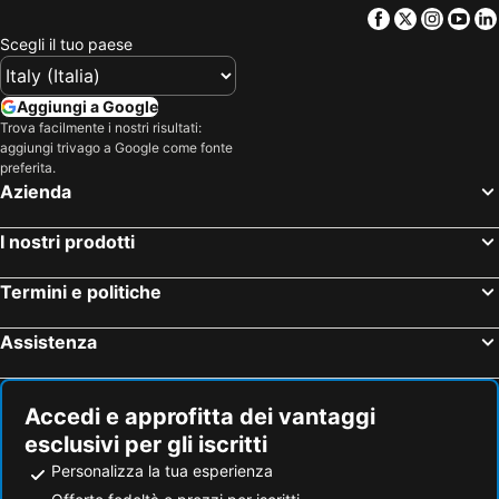
Facebook
Twitter
Insta
Yo
Vestvågøy, Nordland Hotel
Bodø, Nordland Hotel
Scegli il tuo paese
Moskenes, Nordland Hotel
Reine, Nordland Hotel
Stamsund, Nordland Hotel
Kabelvag, Nordland Hotel
Aggiungi a Google
Leknes, Nordland Hotel
Henningsvaer, Nordland Hotel
Trova facilmente i nostri risultati:
aggiungi trivago a Google come fonte
Oslo, Oslo Hotel
Bergen, Hordaland Hotel
preferita.
Tromsø, Troms Hotel
Trondheim, Sør-Trøndelag Hotel
Azienda
Stavanger, Rogaland Hotel
I nostri prodotti
Termini e politiche
Assistenza
Accedi e approfitta dei vantaggi
esclusivi per gli iscritti
Personalizza la tua esperienza