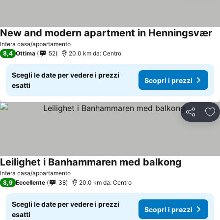
New and modern apartment in Henningsvær
Sc
Intera casa/appartamento
8,4
Ottima
52
20.0 km da: Centro
Scegli le date per vedere i prezzi
Scopri i prezzi
esatti
Condividi
Agg
Leilighet i Banhammaren med balkong
Scopri i p
Intera casa/appartamento
8,9
Eccellente
38
20.0 km da: Centro
Scegli le date per vedere i prezzi
Scopri i prezzi
esatti