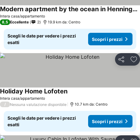
Modern apartment by the ocean in Henningsvær, sleeps 8
Scopri i prezzi
Intera casa/appartamento
8,5
Eccellente
2
19.9 km da: Centro
Scegli le date per vedere i prezzi
Scopri i prezzi
esatti
Condividi
Agg
Holiday Home Lofoten
Scopri i prezzi
Intera casa/appartamento
/
10.7 km da: Centro
Nessuna valutazione disponibile
Scegli le date per vedere i prezzi
Scopri i prezzi
esatti