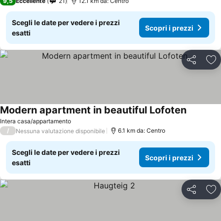
9,5
Eccellente
21
12.1 km da: Centro
Scegli le date per vedere i prezzi
Scopri i prezzi
esatti
Condividi
Agg
Modern apartment in beautiful Lofoten
Scopri i 
Intera casa/appartamento
/
6.1 km da: Centro
Nessuna valutazione disponibile
Scegli le date per vedere i prezzi
Scopri i prezzi
esatti
Condividi
Agg