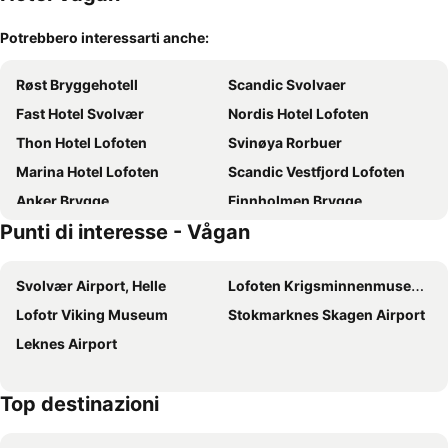
Potrebbero interessarti anche:
Røst Bryggehotell
Scandic Svolvaer
Fast Hotel Svolvær
Nordis Hotel Lofoten
Thon Hotel Lofoten
Svinøya Rorbuer
Marina Hotel Lofoten
Scandic Vestfjord Lofoten
Anker Brygge
Finnholmen Brygge
Punti di interesse - Vågan
Thon Hotel Svolvær
Heimbrygga
Lofoten Feriesenter
Lofoten Turist- Og Rorbusenter
Svolvær Airport, Helle
Lofoten Krigsminnenmuseum
Nyvågar Rorbuhotell
Lofoten Backyard, Vwostel Under 45
Lofotr Viking Museum
Stokmarknes Skagen Airport
Hotel Aurora
Nordis Hotel Lofoten
Leknes Airport
Nordis Apartments
Henningsvær Bryggehotell - by Classic Norway Hotels
Skata Hotel Henningsvær
Trevarefabrikken
Top destinazioni
Rorbuanlegget Svolvær Havn
Fast Hotel Henningsvær