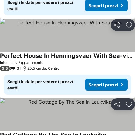
Scegli le date per vedere i prezzi
Scopri i prezzi
esatti
Condividi
Agg
Perfect House In Henningsvaer With Sea-view
Scopri i prezzi
Intera casa/appartamento
5,3
3
20.5 km da: Centro
Scegli le date per vedere i prezzi
Scopri i prezzi
esatti
Condividi
Agg