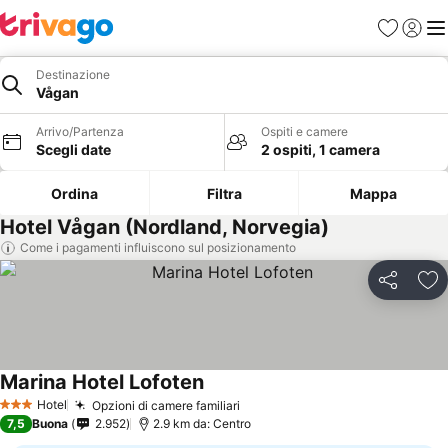
Preferiti
Accedi
Me
Destinazione
Vågan
Arrivo/Partenza
Ospiti e camere
Scegli date
2 ospiti, 1 camera
Ordina
Filtra
Mappa
Hotel Vågan (Nordland, Norvegia)
Come i pagamenti influiscono sul posizionamento
Condividi
Agg
Marina Hotel Lofoten
Scopri i prezzi
Hotel
Opzioni di camere familiari
Scopri i prezzi
3 Stelle
7,5
Buona
2.952
2.9 km da: Centro