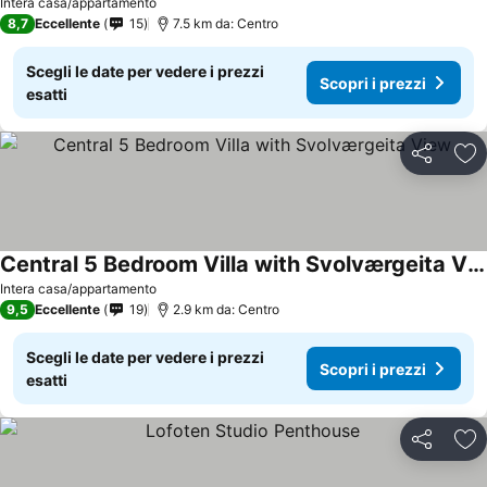
Intera casa/appartamento
8,7
Eccellente
15
7.5 km da: Centro
Scegli le date per vedere i prezzi
Scopri i prezzi
esatti
Condividi
Agg
Central 5 Bedroom Villa with Svolværgeita View
Scopri i prezzi
Intera casa/appartamento
9,5
Eccellente
19
2.9 km da: Centro
Scegli le date per vedere i prezzi
Scopri i prezzi
esatti
Condividi
Agg