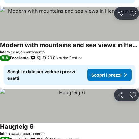
Condividi
Agg
Modern with mountains and sea views in Henningsvær
Scopri i prezzi
Intera casa/appartamento
8,8
Eccellente
5
20.0 km da: Centro
Scegli le date per vedere i prezzi
Scopri i prezzi
esatti
Condividi
Agg
Haugteig 6
Scopri i prezzi
Intera casa/appartamento