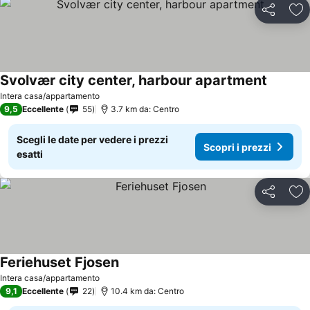
Condividi
Agg
Svolvær city center, harbour apartment
Scopri i
Intera casa/appartamento
9,5
Eccellente
55
3.7 km da: Centro
Scegli le date per vedere i prezzi
Scopri i prezzi
esatti
Condividi
Agg
Feriehuset Fjosen
Scopri i prezzi
Intera casa/appartamento
9,1
Eccellente
22
10.4 km da: Centro