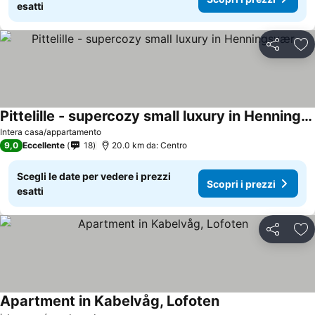
esatti
Condividi
Agg
Pittelille - supercozy small luxury in Henningsvær
Scopri i prezzi
Intera casa/appartamento
9,0
Eccellente
18
20.0 km da: Centro
Scegli le date per vedere i prezzi
Scopri i prezzi
esatti
Condividi
Agg
Apartment in Kabelvåg, Lofoten
Scopri i prezzi