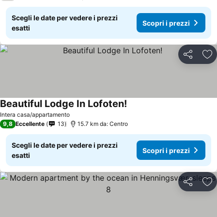
Scegli le date per vedere i prezzi
Scopri i prezzi
esatti
Condividi
Agg
Beautiful Lodge In Lofoten!
Scopri i prezzi
Intera casa/appartamento
9,8
Eccellente
13
15.7 km da: Centro
Scegli le date per vedere i prezzi
Scopri i prezzi
esatti
Condividi
Agg