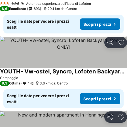
Scopri i prezzi
Hotel
Autentica esperienza sull'isola di Lofoten
Scopri i prezzi
3 Stelle
8,6
Eccellente
893
20.1 km da: Centro
Scegli le date per vedere i prezzi
Scopri i prezzi
esatti
Condividi
Agg
YOUTH- Vw-ostel, Syncro, Lofoten Backyard, Good ONLY!
Scopri i prezzi
Campeggio
8,3
Ottima
14
3.6 km da: Centro
Scegli le date per vedere i prezzi
Scopri i prezzi
esatti
Condividi
Agg