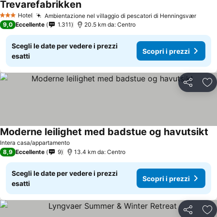
Trevarefabrikken
Scopri i prezzi
Hotel
Ambientazione nel villaggio di pescatori di Henningsvær
Scopri
3 Stelle
9,0
Eccellente
1.311
20.5 km da: Centro
Scegli le date per vedere i prezzi
Scopri i prezzi
esatti
Condividi
Agg
Moderne leilighet med badstue og havutsikt
Sc
Intera casa/appartamento
8,9
Eccellente
9
13.4 km da: Centro
Scegli le date per vedere i prezzi
Scopri i prezzi
esatti
Condividi
Agg