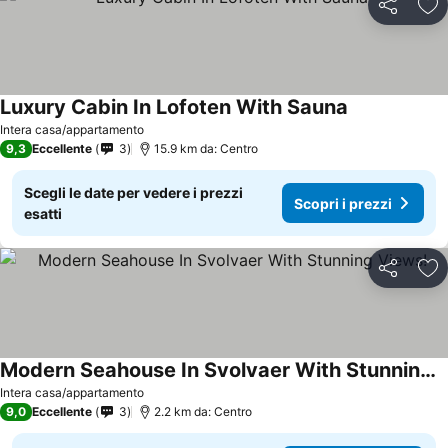
Condividi
Agg
Luxury Cabin In Lofoten With Sauna
Scopri i prez
Intera casa/appartamento
9,3
Eccellente
3
15.9 km da: Centro
Scegli le date per vedere i prezzi
Scopri i prezzi
esatti
Condividi
Agg
Modern Seahouse In Svolvaer With Stunning Views!
Scopri i prezzi
Intera casa/appartamento
9,0
Eccellente
3
2.2 km da: Centro