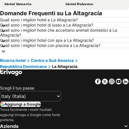
Hotel Venezia
Hotel Palermo
Domande Frequenti su La Altagracía
Hotel Valencia
Hotel Sharm el-Sheikh
Quali sono i migliori hotel a La Altagracía?
Hotel Bellaria-Igea Marina
Hotel Milano Marittima
Quali sono i migliori hotel di lusso a La Altagracía?
Hotel Vienna
Hotel Caorle
Quali sono i migliori hotel che accettano animali domestici a La
Altagracía?
Hotel New York
Hotel Milano
Quali sono i migliori hotel con spa a La Altagracía?
Quali sono i migliori hotel con piscina a La Altagracía?
Hotel Alghero
Hotel Calabria
Hotel Italia
Hotel Isola d'Ischia
Ricerca hotel
Centro e Sud America
Hotel Lago di Garda
Hotel Isola d'Elba
Repubblica Dominicana
La Altagracía
Hotel Riviera Romagnola
Hotel Abruzzo
Hotel Salento
Hotel Valle d'Aosta
Facebook
Twitter
Insta
Yo
Hotel Marche
Hotel Umbria
Scegli il tuo paese
Hotel Malta
Hotel Ibiza
Aggiungi a Google
Hotel Croazia
Hotel Minorca
Trova facilmente i nostri risultati:
Hotel Mallorca
Hotel Emilia-Romagna
aggiungi trivago a Google come fonte
preferita.
Hotel Val Di Fassa
Hotel Cilento
Azienda