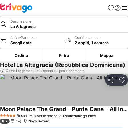
Preferiti
Accedi
Me
Destinazione
La Altagracía
Arrivo/Partenza
Ospiti e camere
Scegli date
2 ospiti, 1 camera
Ordina
Filtra
Mappa
Hotel La Altagracía (Repubblica Dominicana)
Come i pagamenti influiscono sul posizionamento
Condividi
Agg
Moon Palace The Grand - Punta Cana - All Inclusive
Scopri i prezzi
Resort
Diverse opzioni di ristorazione gourmet
Scopri i prezzi
5 Stelle
6,7
14
Playa Bavaro