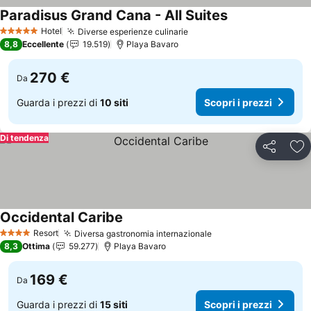
Paradisus Grand Cana - All Suites
Scopri i prezzi
Hotel
Diverse esperienze culinarie
Scopri i prezzi
5 Stelle
8,8
Eccellente
19.519
Playa Bavaro
270 €
Da
Guarda i prezzi di
10 siti
Scopri i prezzi
Di tendenza
Condividi
Agg
Occidental Caribe
Scopri i prezzi
Resort
Diversa gastronomia internazionale
Scopri i prezzi
4 Stelle
8,3
Ottima
59.277
Playa Bavaro
169 €
Da
Guarda i prezzi di
15 siti
Scopri i prezzi