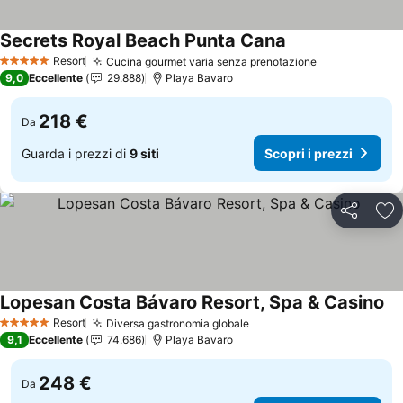
Secrets Royal Beach Punta Cana
Scopri i prezzi
Resort
Cucina gourmet varia senza prenotazione
Scopri i prez
5 Stelle
9,0
Eccellente
29.888
Playa Bavaro
218 €
Da
Guarda i prezzi di
9 siti
Scopri i prezzi
Condividi
Agg
Lopesan Costa Bávaro Resort, Spa & Casino
Sco
Resort
Diversa gastronomia globale
Scopri i prezzi
5 Stelle
9,1
Eccellente
74.686
Playa Bavaro
248 €
Da