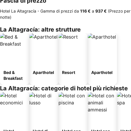
Fascia di prezzo
Hotel La Altagracía -
Gamma di prezzi
da
‎116 €
a
‎937 €
(Prezzo per
notte)
La Altagracía: altre strutture
Bed &
Aparthotel
Resort
Aparthotel
Breakfast
La Altagracía: categorie di hotel più richieste