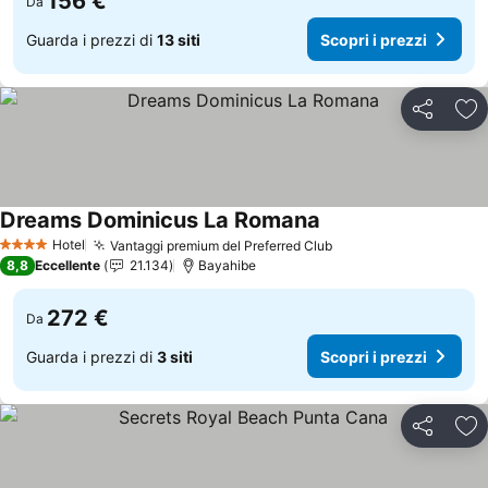
156 €
Da
Guarda i prezzi di
13 siti
Scopri i prezzi
Condividi
Agg
Dreams Dominicus La Romana
Scopri i prezzi
Hotel
Vantaggi premium del Preferred Club
Scopri i prezzi
4 Stelle
8,8
Eccellente
21.134
Bayahibe
272 €
Da
Guarda i prezzi di
3 siti
Scopri i prezzi
Condividi
Agg