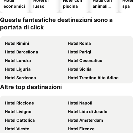
Hotel
Hotel di
Hotel con
Hotel con
Hote
economici
lusso
piscina
animali
spa
ammessi
Queste fantastiche destinazioni sono a
portata di click
Hotel Rimini
Hotel Roma
Hotel Barcellona
Hotel Parigi
Hotel Londra
Hotel Cesenatico
Hotel Liguria
Hotel Sicilia
Hotel Sardegna
Hotel Trentino Alto Adige
Altre top destinazioni
Hotel Puglia
Hotel Toscana
Hotel Riccione
Hotel Napoli
Hotel Livigno
Hotel Lido di Jesolo
Hotel Cattolica
Hotel Amsterdam
Hotel Vieste
Hotel Firenze