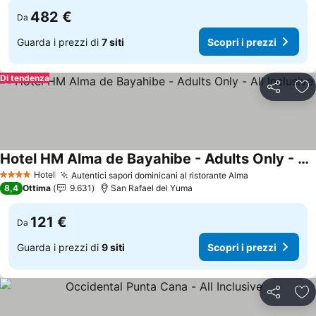
482 €
Da
Guarda i prezzi di
7 siti
Scopri i prezzi
Di tendenza
Condividi
Agg
Hotel HM Alma de Bayahibe - Adults Only - All Inclusive
Scopri i prezzi
Hotel
Autentici sapori dominicani al ristorante Alma
Scopri i prez
4 Stelle
8,4
Ottima
9.631
San Rafael del Yuma
121 €
Da
Guarda i prezzi di
9 siti
Scopri i prezzi
Condividi
Agg