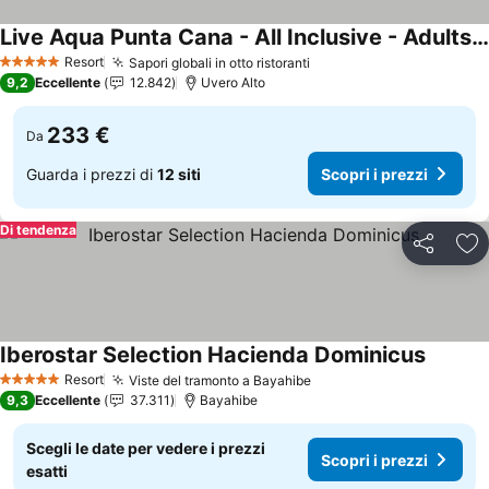
Live Aqua Punta Cana - All Inclusive - Adults Only
Scopri i prezzi
Resort
Sapori globali in otto ristoranti
Scopri i prezzi
5 Stelle
9,2
Eccellente
12.842
Uvero Alto
233 €
Da
Guarda i prezzi di
12 siti
Scopri i prezzi
Di tendenza
Condividi
Agg
Iberostar Selection Hacienda Dominicus
Scopri i
Resort
Viste del tramonto a Bayahibe
Scopri i prezzi
5 Stelle
9,3
Eccellente
37.311
Bayahibe
Scegli le date per vedere i prezzi
Scopri i prezzi
esatti