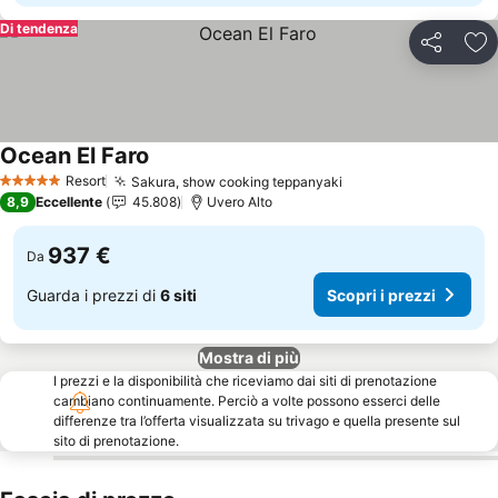
Di tendenza
Condividi
Agg
Ocean El Faro
Scopri i prezzi
Resort
Sakura, show cooking teppanyaki
Scopri i prezzi
5 Stelle
8,9
Eccellente
45.808
Uvero Alto
937 €
Da
Guarda i prezzi di
6 siti
Scopri i prezzi
Mostra di più
I prezzi e la disponibilità che riceviamo dai siti di prenotazione
cambiano continuamente. Perciò a volte possono esserci delle
differenze tra l’offerta visualizzata su trivago e quella presente sul
sito di prenotazione.