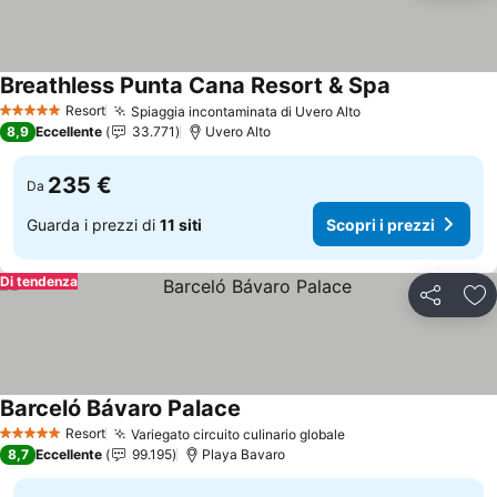
Breathless Punta Cana Resort & Spa
Scopri i prez
Resort
Spiaggia incontaminata di Uvero Alto
Scopri i prezzi
5 Stelle
8,9
Eccellente
33.771
Uvero Alto
235 €
Da
Guarda i prezzi di
11 siti
Scopri i prezzi
Di tendenza
Condividi
Agg
Barceló Bávaro Palace
Scopri i prezzi
Resort
Variegato circuito culinario globale
Scopri i prezzi
5 Stelle
8,7
Eccellente
99.195
Playa Bavaro