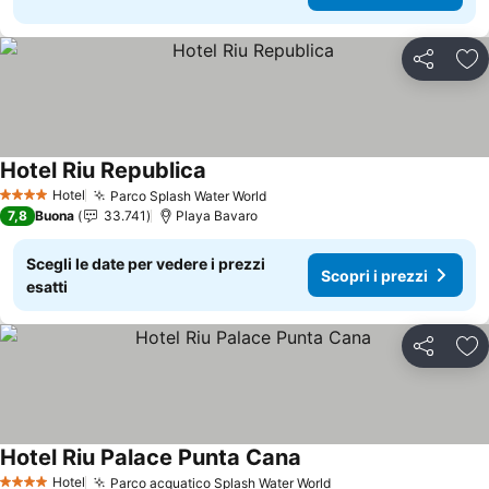
Condividi
Agg
Hotel Riu Republica
Scopri i prezzi
Hotel
Parco Splash Water World
Scopri i prezzi
4 Stelle
7,8
Buona
33.741
Playa Bavaro
Scegli le date per vedere i prezzi
Scopri i prezzi
esatti
Condividi
Agg
Hotel Riu Palace Punta Cana
Scopri i prezzi
Hotel
Parco acquatico Splash Water World
Scopri i prezzi