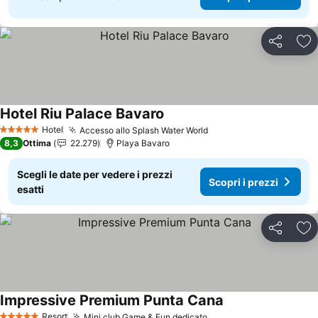
Condividi
Agg
Hotel Riu Palace Bavaro
Scopri i prezzi
Hotel
Accesso allo Splash Water World
Scopri i prezzi
5 Stelle
8,3
Ottima
22.279
Playa Bavaro
Scegli le date per vedere i prezzi
Scopri i prezzi
esatti
Condividi
Agg
Impressive Premium Punta Cana
Scopri i prezzi
Resort
Mini club Game & Fun dedicato