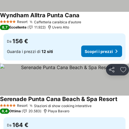
Wyndham Alltra Punta Cana
Scopri i prezzi
Resort
Caffetteria caraibica d'autore
Scopri i prezzi
5 Stelle
8,7
Eccellente
11.922
Uvero Alto
156 €
Da
Guarda i prezzi di
12 siti
Scopri i prezzi
Condividi
Agg
Serenade Punta Cana Beach & Spa Resort
Scopr
Resort
Stazioni di show cooking interattive
Scopri i prezzi
5 Stelle
8,4
Ottima
20.583
Playa Bavaro
164 €
Da