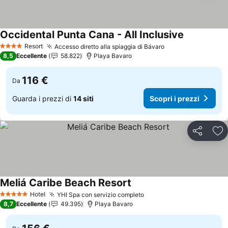
Occidental Punta Cana - All Inclusive
Scopri i pre
Resort
Accesso diretto alla spiaggia di Bávaro
Scopri i prezzi
4 Stelle
8,5
Eccellente
58.822
Playa Bavaro
116 €
Da
Guarda i prezzi di
14 siti
Scopri i prezzi
Condividi
Agg
Meliá Caribe Beach Resort
Scopri i prezzi
Hotel
YHI Spa con servizio completo
Scopri i prezzi
5 Stelle
8,7
Eccellente
49.395
Playa Bavaro