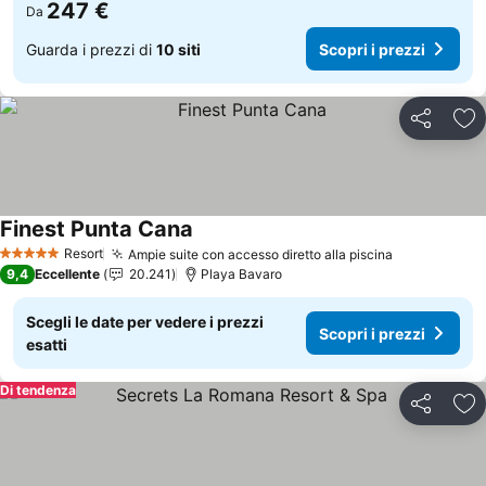
247 €
Da
Guarda i prezzi di
10 siti
Scopri i prezzi
Condividi
Agg
Finest Punta Cana
Scopri i prezzi
Resort
Ampie suite con accesso diretto alla piscina
Scopri i pr
5 Stelle
9,4
Eccellente
20.241
Playa Bavaro
Scegli le date per vedere i prezzi
Scopri i prezzi
esatti
Di tendenza
Condividi
Agg