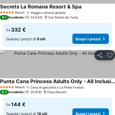
Secrets La Romana Resort & Spa
Scopri i prezzi
Resort
Viaggio culinario globale
Scopri i prezzi
5 Stelle
9,1
Eccellente
33.042
San Rafael del Yuma
332 €
Da
Guarda i prezzi di
9 siti
Scopri i prezzi
Condividi
Agg
Punta Cana Princess Adults Only - All Inclusive
Scopri i prezzi
Resort
Cena di specialità a La Petite Fondue
Scopri i prezzi
5 Stelle
8,7
Eccellente
25.879
Playa Bavaro
144 €
Da
Guarda i prezzi di
16 siti
Scopri i prezzi