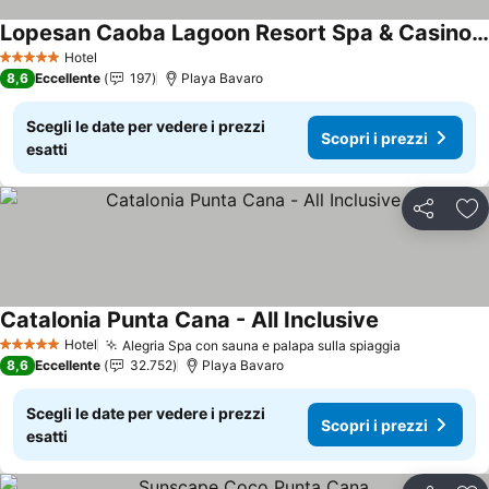
Lopesan Caoba Lagoon Resort Spa & Casino - All Inclusive
Scopri i prezzi
Hotel
5 Stelle
8,6
Eccellente
197
Playa Bavaro
Scegli le date per vedere i prezzi
Scopri i prezzi
esatti
Condividi
Agg
Catalonia Punta Cana - All Inclusive
Scopri i prez
Hotel
Alegria Spa con sauna e palapa sulla spiaggia
Scopri i pr
5 Stelle
8,6
Eccellente
32.752
Playa Bavaro
Scegli le date per vedere i prezzi
Scopri i prezzi
esatti