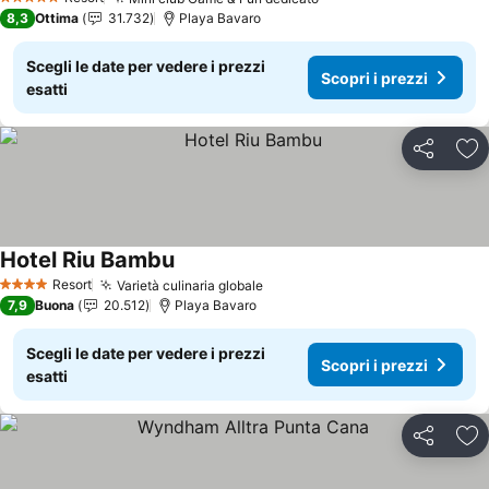
Scopri i prezzi
5 Stelle
8,3
Ottima
31.732
Playa Bavaro
Scegli le date per vedere i prezzi
Scopri i prezzi
esatti
Condividi
Agg
Hotel Riu Bambu
Scopri i prezzi
Resort
Varietà culinaria globale
Scopri i prezzi
4 Stelle
7,9
Buona
20.512
Playa Bavaro
Scegli le date per vedere i prezzi
Scopri i prezzi
esatti
Condividi
Agg