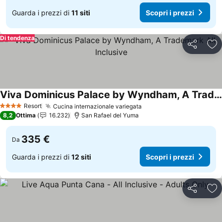
Guarda i prezzi di
11 siti
Scopri i prezzi
Di tendenza
Condividi
Agg
Viva Dominicus Palace by Wyndham, A Trademark All Inclusive
Scopri i prezzi
Resort
Cucina internazionale variegata
Scopri i prezzi
4 Stelle
8,2
Ottima
16.232
San Rafael del Yuma
335 €
Da
Guarda i prezzi di
12 siti
Scopri i prezzi
Condividi
Agg