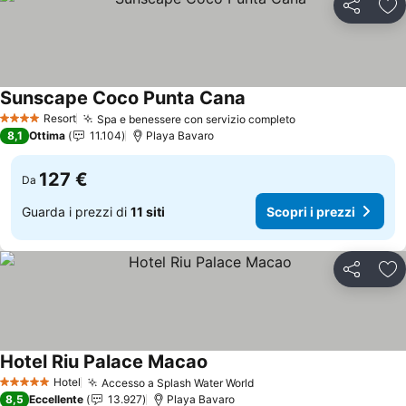
Condividi
Agg
Sunscape Coco Punta Cana
Scopri i prezzi
Resort
Spa e benessere con servizio completo
Scopri i prezzi
4 Stelle
8,1
Ottima
11.104
Playa Bavaro
127 €
Da
Guarda i prezzi di
11 siti
Scopri i prezzi
Condividi
Agg
Hotel Riu Palace Macao
Scopri i prezzi
Hotel
Accesso a Splash Water World
Scopri i prezzi
5 Stelle
8,5
Eccellente
13.927
Playa Bavaro