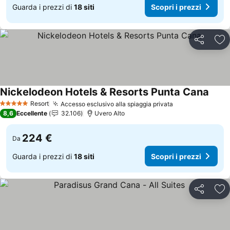
Guarda i prezzi di
18 siti
Scopri i prezzi
Condividi
Agg
Nickelodeon Hotels & Resorts Punta Cana
Scopr
Resort
Accesso esclusivo alla spiaggia privata
Scopri i prezzi
5 Stelle
8,6
Eccellente
32.106
Uvero Alto
224 €
Da
Guarda i prezzi di
18 siti
Scopri i prezzi
Condividi
Agg