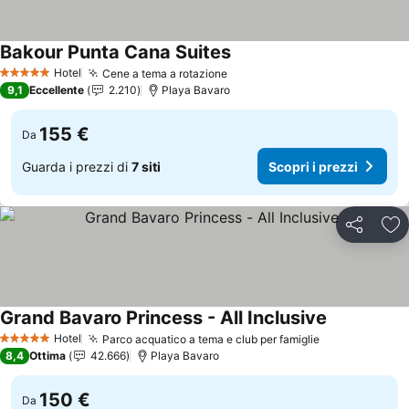
Bakour Punta Cana Suites
Scopri i prezzi
Hotel
Cene a tema a rotazione
Scopri i prezzi
5 Stelle
9,1
Eccellente
2.210
Playa Bavaro
155 €
Da
Guarda i prezzi di
7 siti
Scopri i prezzi
Condividi
Agg
Grand Bavaro Princess - All Inclusive
Scopri i pre
Hotel
Parco acquatico a tema e club per famiglie
Scopri i prez
5 Stelle
8,4
Ottima
42.666
Playa Bavaro
150 €
Da