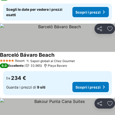
Scegli le date per vedere i prezzi
Scopri i prezzi
esatti
Condividi
Agg
Barceló Bávaro Beach
Scopri i prezzi
Resort
Sapori globali al Chez Gourmet
Scopri i prezzi
5 Stelle
9,0
Eccellente
33.965
Playa Bavaro
234 €
Da
Guarda i prezzi di
9 siti
Scopri i prezzi
Condividi
Agg