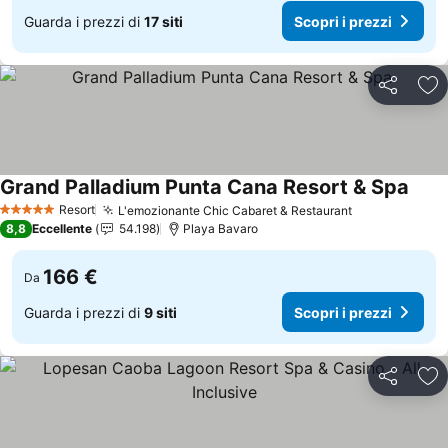
Guarda i prezzi di
17 siti
Scopri i prezzi
Condividi
Agg
Grand Palladium Punta Cana Resort & Spa
Scopr
Resort
L'emozionante Chic Cabaret & Restaurant
Scopri i prez
5 Stelle
8,8
Eccellente
54.198
Playa Bavaro
166 €
Da
Guarda i prezzi di
9 siti
Scopri i prezzi
Condividi
Agg