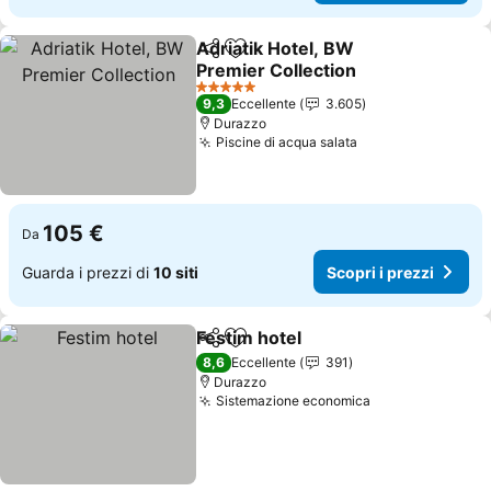
Adriatik Hotel, BW
Condividi
Aggiungi ai preferiti
Premier Collection
5 Stelle
9,3
Eccellente
3.605
Durazzo
Piscine di acqua salata
105 €
Da
Guarda i prezzi di
10 siti
Scopri i prezzi
Festim hotel
Condividi
Aggiungi ai preferiti
8,6
Eccellente
391
Durazzo
Sistemazione economica