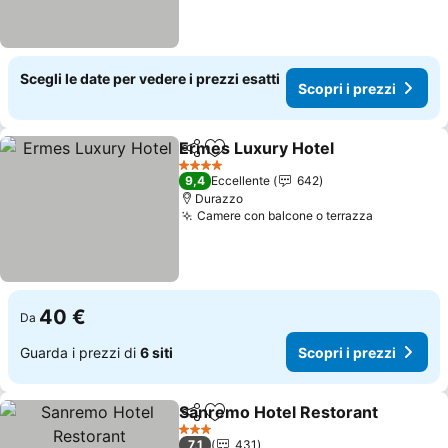
Scegli le date per vedere i prezzi esatti
Scopri i prezzi
Ermes Luxury Hotel
Condividi
Aggiungi ai preferiti
4 Stelle
9,4
Eccellente
642
Durazzo
Camere con balcone o terrazza
40 €
Da
Guarda i prezzi di
6 siti
Scopri i prezzi
Sanremo Hotel Restorant
Condividi
Aggiungi ai preferiti
3 Stelle
7,1
431