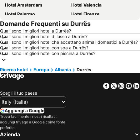
Hotel Amsterdam
Hotel Valencia
Hotel Palermo
Hotel Firenze
Domande Frequenti su Durrës
Hotel Sharm el-Sheikh
Hotel Caorle
Quali sono i migliori hotel a Durrës?
Hotel Milano
Hotel Bellaria-Igea Marina
Quali sono i migliori hotel di lusso a Durrës?
Hotel Milano Marittima
Hotel Venezia
Quali sono i migliori hotel che accettano animali domestici a Durrës?
Quali sono i migliori hotel con spa a Durrës?
Hotel New York
Hotel Alghero
Quali sono i migliori hotel con piscina a Durrës?
Hotel Vienna
Hotel Sardegna
Hotel Isola d'Ischia
Hotel Italia
Ricerca hotel
Europa
Albania
Durrës
Hotel Isola d'Elba
Hotel Lago di Garda
Facebook
Twitter
Insta
Yo
Hotel Riviera Romagnola
Hotel Abruzzo
Scegli il tuo paese
Hotel Marche
Hotel Valle d'Aosta
Hotel Salento
Hotel Ibiza
Aggiungi a Google
Hotel Malta
Hotel Umbria
Trova facilmente i nostri risultati:
aggiungi trivago a Google come fonte
Hotel Minorca
Hotel Croazia
preferita.
Hotel Mallorca
Hotel Emilia-Romagna
Azienda