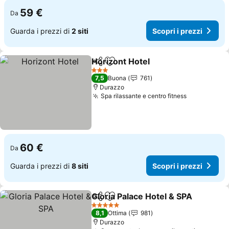
59 €
Da
Guarda i prezzi di
2 siti
Scopri i prezzi
Horizont Hotel
Condividi
Aggiungi ai preferiti
3 Stelle
7,5
Buona
761
Durazzo
Spa rilassante e centro fitness
60 €
Da
Guarda i prezzi di
8 siti
Scopri i prezzi
Gloria Palace Hotel & SPA
Condividi
Aggiungi ai preferiti
5 Stelle
8,1
Ottima
981
Durazzo