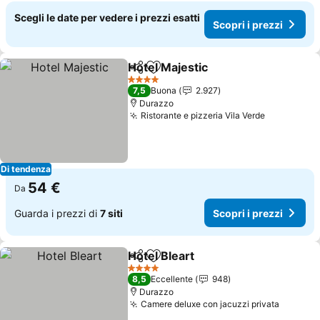
Scegli le date per vedere i prezzi esatti
Scopri i prezzi
Hotel Majestic
Condividi
Aggiungi ai preferiti
4 Stelle
7,5
Buona
2.927
Durazzo
Ristorante e pizzeria Vila Verde
Di tendenza
54 €
Da
Guarda i prezzi di
7 siti
Scopri i prezzi
Hotel Bleart
Condividi
Aggiungi ai preferiti
4 Stelle
8,5
Eccellente
948
Durazzo
Camere deluxe con jacuzzi privata