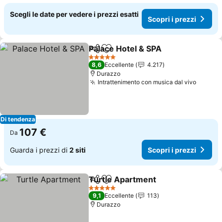
Scegli le date per vedere i prezzi esatti
Scopri i prezzi
Palace Hotel & SPA
Condividi
Aggiungi ai preferiti
5 Stelle
8,6
Eccellente
4.217
Durazzo
Intrattenimento con musica dal vivo
Di tendenza
107 €
Da
Guarda i prezzi di
2 siti
Scopri i prezzi
Turtle Apartment
Condividi
Aggiungi ai preferiti
5 Stelle
9,1
Eccellente
113
Durazzo