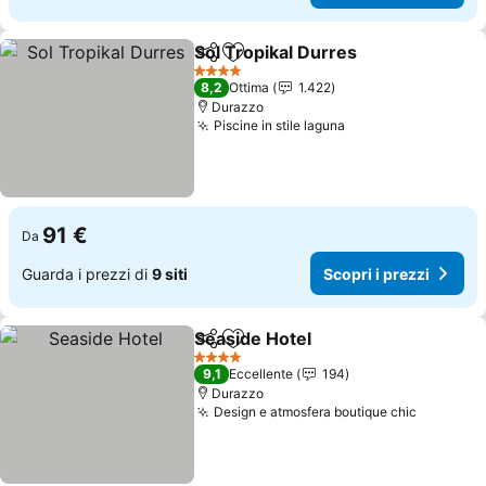
Sol Tropikal Durres
Condividi
Aggiungi ai preferiti
4 Stelle
8,2
Ottima
1.422
Durazzo
Piscine in stile laguna
91 €
Da
Guarda i prezzi di
9 siti
Scopri i prezzi
Seaside Hotel
Condividi
Aggiungi ai preferiti
4 Stelle
9,1
Eccellente
194
Durazzo
Design e atmosfera boutique chic