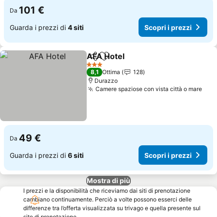
101 €
Da
Guarda i prezzi di
4 siti
Scopri i prezzi
AFA Hotel
Condividi
Aggiungi ai preferiti
3 Stelle
8,1
Ottima
128
Durazzo
Camere spaziose con vista città o mare
49 €
Da
Guarda i prezzi di
6 siti
Scopri i prezzi
Mostra di più
I prezzi e la disponibilità che riceviamo dai siti di prenotazione
cambiano continuamente. Perciò a volte possono esserci delle
differenze tra l’offerta visualizzata su trivago e quella presente sul
sito di prenotazione.