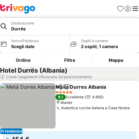
Preferiti
Accedi
Me
Destinazione
Durrës
Arrivo/Partenza
Ospiti e camere
Scegli date
2 ospiti, 1 camera
Ordina
Filtra
Mappa
Hotel Durrës (Albania)
Come i pagamenti influiscono sul posizionamento
Meliá Durres Albania
Condividi
Aggiungi ai preferiti
5 Stelle
9,1
Eccellente
4.693
Manëz
Autentica cucina italiana a Casa Nostra
Di tendenza