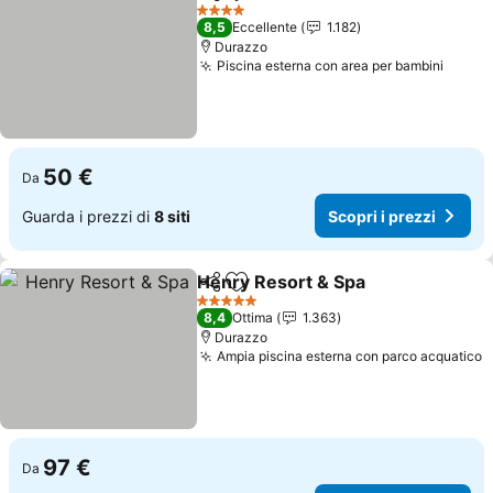
Condividi
Aggiungi ai preferiti
4 Stelle
8,5
Eccellente
1.182
Durazzo
Piscina esterna con area per bambini
50 €
Da
Guarda i prezzi di
8 siti
Scopri i prezzi
Henry Resort & Spa
Condividi
Aggiungi ai preferiti
5 Stelle
8,4
Ottima
1.363
Durazzo
Ampia piscina esterna con parco acquatico
97 €
Da