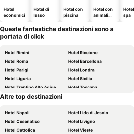
Hotel
Hotel di
Hotel con
Hotel con
Hote
economici
lusso
piscina
animali
spa
ammessi
Queste fantastiche destinazioni sono a
portata di click
Hotel Rimini
Hotel Riccione
Hotel Roma
Hotel Barcellona
Hotel Parigi
Hotel Londra
Hotel Liguria
Hotel Sicilia
Hotel Trentino Alto Adige
Hotel Toscana
Altre top destinazioni
Hotel Puglia
Hotel Calabria
Hotel Napoli
Hotel Lido di Jesolo
Hotel Cesenatico
Hotel Livigno
Hotel Cattolica
Hotel Vieste