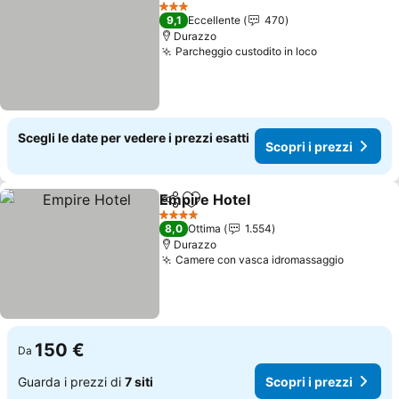
Aggiungi ai preferiti
3 Stelle
9,1
Eccellente
470
Durazzo
Parcheggio custodito in loco
Scegli le date per vedere i prezzi esatti
Scopri i prezzi
Empire Hotel
Condividi
Aggiungi ai preferiti
4 Stelle
8,0
Ottima
1.554
Durazzo
Camere con vasca idromassaggio
150 €
Da
Guarda i prezzi di
7 siti
Scopri i prezzi