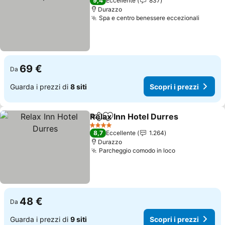
9,4
Eccellente
837
Durazzo
Spa e centro benessere eccezionali
69 €
Da
Guarda i prezzi di
8 siti
Scopri i prezzi
Relax Inn Hotel Durres
Condividi
Aggiungi ai preferiti
4 Stelle
8,7
Eccellente
1.264
Durazzo
Parcheggio comodo in loco
48 €
Da
Guarda i prezzi di
9 siti
Scopri i prezzi