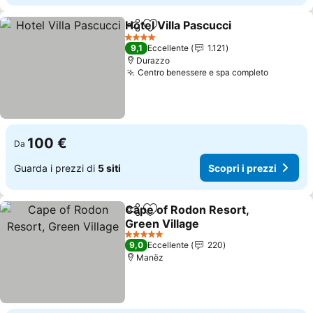
Hotel Villa Pascucci
Condividi
Aggiungi ai preferiti
4 Stelle
9,1
Eccellente
1.121
Durazzo
Centro benessere e spa completo
100 €
Da
Guarda i prezzi di
5 siti
Scopri i prezzi
Cape of Rodon Resort,
Condividi
Aggiungi ai preferiti
Green Village
5 Stelle
9,0
Eccellente
220
Manëz