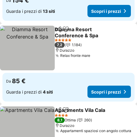
154 €
Da
Guarda i prezzi di
13 siti
Scopri i prezzi
Diamma Resort
Condividi
Aggiungi ai preferiti
Conference & Spa
5 Stelle
7,2
1.184
Durazzo
Relax fronte mare
85 €
Da
Guarda i prezzi di
4 siti
Scopri i prezzi
Apartments Vila Cala
Condividi
Aggiungi ai preferiti
4 Stelle
8,1
Ottima
260
Durazzo
Appartamenti spaziosi con angolo cottura