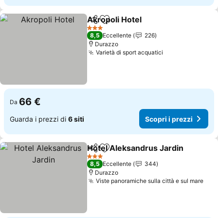
Akropoli Hotel
Condividi
Aggiungi ai preferiti
3 Stelle
8,5
Eccellente
226
Durazzo
Varietà di sport acquatici
66 €
Da
Guarda i prezzi di
6 siti
Scopri i prezzi
Hotel Aleksandrus Jardin
Condividi
Aggiungi ai preferiti
3 Stelle
8,5
Eccellente
344
Durazzo
Viste panoramiche sulla città e sul mare