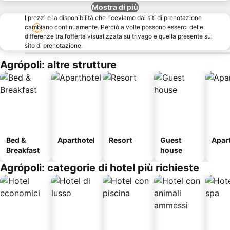
Mostra di più
I prezzi e la disponibilità che riceviamo dai siti di prenotazione
cambiano continuamente. Perciò a volte possono esserci delle
differenze tra l’offerta visualizzata su trivago e quella presente sul
sito di prenotazione.
Agrópoli: altre strutture
Bed &
Aparthotel
Resort
Guest
Apar
Breakfast
house
Agrópoli: categorie di hotel più richieste