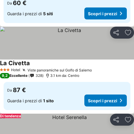
60 €
Da
Guarda i prezzi di
5 siti
Scopri i prezzi
Condividi
Agg
La Civetta
Hotel
Viste panoramiche sul Golfo di Salerno
3 Stelle
9,2
Eccellente
328
3.1 km da: Centro
87 €
Da
Guarda i prezzi di
1 sito
Scopri i prezzi
Di tendenza
Condividi
Agg