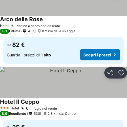
Arco delle Rose
Hotel
Piscina a sfioro con cascata
8,1
Ottima
457
0.2 km dalla spiaggia
82 €
Da
Guarda i prezzi di
1 sito
Scopri i prezzi
Condividi
Agg
Hotel Il Ceppo
Hotel
Un rifugio nel verde
3 Stelle
8,9
Eccellente
538
2.3 km da: Centro