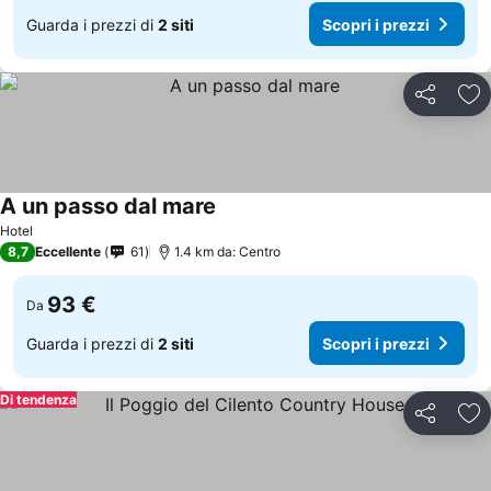
Guarda i prezzi di
2 siti
Scopri i prezzi
Condividi
Agg
A un passo dal mare
Hotel
8,7
Eccellente
61
1.4 km da: Centro
93 €
Da
Guarda i prezzi di
2 siti
Scopri i prezzi
Di tendenza
Condividi
Agg