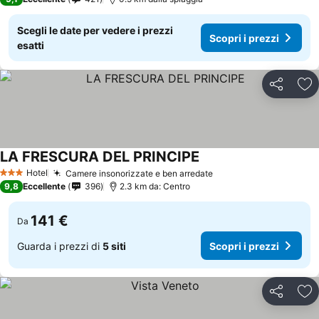
Scegli le date per vedere i prezzi
Scopri i prezzi
esatti
Condividi
Agg
LA FRESCURA DEL PRINCIPE
Hotel
Camere insonorizzate e ben arredate
3 Stelle
9,8
Eccellente
396
2.3 km da: Centro
141 €
Da
Guarda i prezzi di
5 siti
Scopri i prezzi
Condividi
Agg