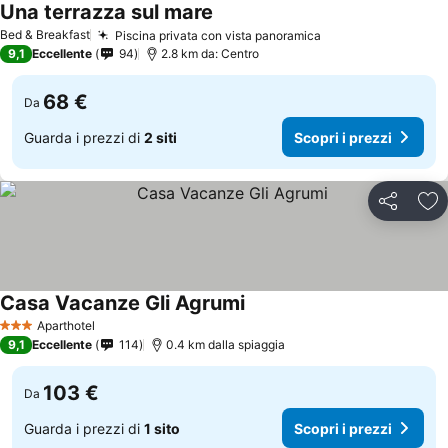
Una terrazza sul mare
Bed & Breakfast
Piscina privata con vista panoramica
9,1
Eccellente
94
2.8 km da: Centro
68 €
Da
Guarda i prezzi di
2 siti
Scopri i prezzi
Condividi
Agg
Casa Vacanze Gli Agrumi
Aparthotel
3 Stelle
9,1
Eccellente
114
0.4 km dalla spiaggia
103 €
Da
Guarda i prezzi di
1 sito
Scopri i prezzi