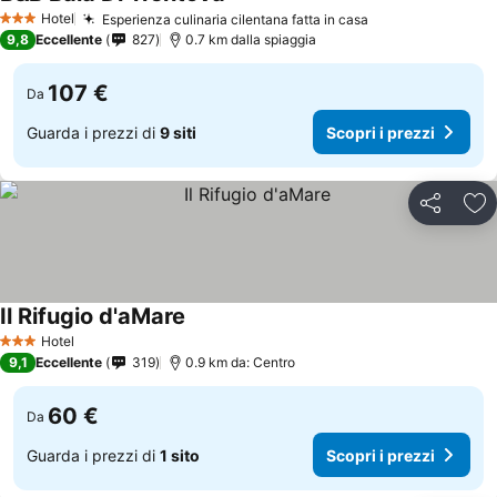
Hotel
Esperienza culinaria cilentana fatta in casa
3 Stelle
9,8
Eccellente
827
0.7 km dalla spiaggia
107 €
Da
Guarda i prezzi di
9 siti
Scopri i prezzi
Condividi
Agg
Il Rifugio d'aMare
Hotel
3 Stelle
9,1
Eccellente
319
0.9 km da: Centro
60 €
Da
Guarda i prezzi di
1 sito
Scopri i prezzi