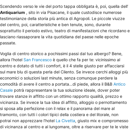
Scendendo verso le vie del porto tappa obbligata è, poi, quella dell’
Antiquarium
, sito in via Pisacane, il quale custodisce numerose
testimonianze della storia più antica di Agropoli. Le piccole viuzze
del centro, poi, caratteristiche e ben tenute, sono, durante
soprattutto il periodo estivo, teatro di manifestazioni che ricordano e
lasciano riassaporare la vita quotidiana del paese nelle epoche
passate.
Voglia di centro storico a pochissimi passi dal tuo albergo? Bene,
allora l’hotel
San Francesco
è quello che fa per te: vicinissimo al
centro e dotato di tutti i comfort, è il 4 stelle giusto per affacciarsi
sul mare blu di questa perla del Cilento. Se invece cerchi alloggi più
economici o soluzioni last minute, senza comunque perdere la
comodità di avere il centro a portata…di piede, allora il B&B
Antico
Casale
potrà rappresentare la tua soluzione ideale, dover poter
trovare stanze in affitto con un ottimo rapporto qualità, prezzo e
vicinanza. Se invece la tua idea di affitto, alloggio o pernottamento
si sposa alla perfezione con il relax e il panorama del mare al
tramonto, con tutti i colori tipici della costiera e del litorale, non
potrai non apprezzare l’hotel
La Civetta
, giusto mix e compromesso
di vicinanza al centro e al lungomare, oltre a riservare per te le viste