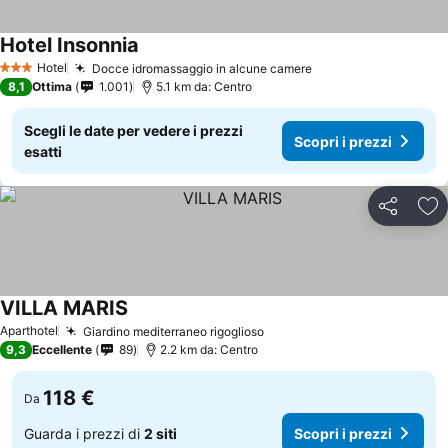
Hotel Insonnia
Hotel
Docce idromassaggio in alcune camere
3 Stelle
8,1
Ottima
1.001
5.1 km da: Centro
Scegli le date per vedere i prezzi
Scopri i prezzi
esatti
Condividi
Agg
VILLA MARIS
Aparthotel
Giardino mediterraneo rigoglioso
9,3
Eccellente
89
2.2 km da: Centro
118 €
Da
Guarda i prezzi di
2 siti
Scopri i prezzi