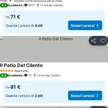
Hotel
Tessera sconti esclusiva per la zona
9,3
Eccellente
671
1.1 km da: Centro
71 €
Da
Guarda i prezzi di
4 siti
Scopri i prezzi
Condividi
Agg
Il Patio Del Cilento
Aparthotel
5 Stelle
8,6
Eccellente
7
1.9 km da: Centro
81 €
Da
Guarda i prezzi di
2 siti
Scopri i prezzi