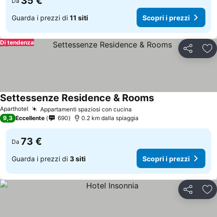
35 €
Da
Guarda i prezzi di
11 siti
Scopri i prezzi
Di tendenza
Condividi
Agg
Settessenze Residence & Rooms
Aparthotel
Appartamenti spaziosi con cucina
9,3
Eccellente
690
0.2 km dalla spiaggia
73 €
Da
Guarda i prezzi di
3 siti
Scopri i prezzi
Condividi
Agg