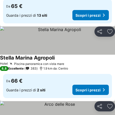
65 €
Da
Guarda i prezzi di
13 siti
Scopri i prezzi
Condividi
Agg
Stella Marina Agropoli
Hotel
Piscina panoramica con vista mare
8,8
Eccellente
383
1.9 km da: Centro
66 €
Da
Guarda i prezzi di
2 siti
Scopri i prezzi
Condividi
Agg