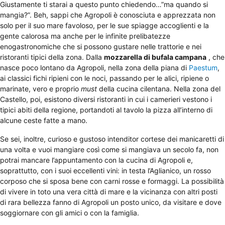
Giustamente ti starai a questo punto chiedendo…”ma quando si
mangia?”. Beh, sappi che Agropoli è conosciuta e apprezzata non
solo per il suo mare favoloso, per le sue spiagge accoglienti e la
gente calorosa ma anche per le infinite prelibatezze
enogastronomiche che si possono gustare nelle trattorie e nei
ristoranti tipici della zona. Dalla
mozzarella di bufala campana
, che
nasce poco lontano da Agropoli, nella zona della piana di
Paestum
,
ai classici fichi ripieni con le noci, passando per le alici, ripiene o
marinate, vero e proprio
must
della cucina cilentana. Nella zona del
Castello, poi, esistono diversi ristoranti in cui i camerieri vestono i
tipici abiti della regione, portandoti al tavolo la pizza all’interno di
alcune ceste fatte a mano.
Se sei, inoltre, curioso e gustoso intenditor cortese dei manicaretti di
una volta e vuoi mangiare così come si mangiava un secolo fa, non
potrai mancare l’appuntamento con la cucina di Agropoli e,
soprattutto, con i suoi eccellenti vini: in testa l’Aglianico, un rosso
corposo che si sposa bene con carni rosse e formaggi. La possibilità
di vivere in toto una vera città di mare e la vicinanza con altri posti
di rara bellezza fanno di Agropoli un posto unico, da visitare e dove
soggiornare con gli amici o con la famiglia.