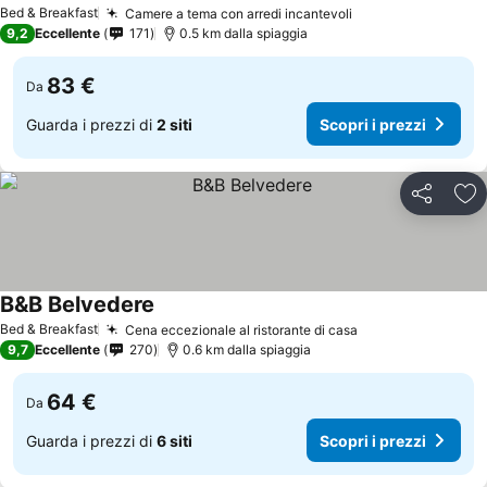
Bed & Breakfast
Camere a tema con arredi incantevoli
9,2
Eccellente
171
0.5 km dalla spiaggia
83 €
Da
Guarda i prezzi di
2 siti
Scopri i prezzi
Condividi
Agg
B&B Belvedere
Bed & Breakfast
Cena eccezionale al ristorante di casa
9,7
Eccellente
270
0.6 km dalla spiaggia
64 €
Da
Guarda i prezzi di
6 siti
Scopri i prezzi