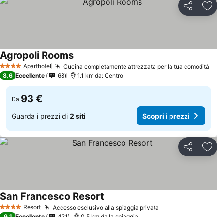
Condividi
Agg
Agropoli Rooms
Aparthotel
Cucina completamente attrezzata per la tua comodità
4 Stelle
8,6
Eccellente
68
1.1 km da: Centro
93 €
Da
Guarda i prezzi di
2 siti
Scopri i prezzi
Condividi
Agg
San Francesco Resort
Resort
Accesso esclusivo alla spiaggia privata
4 Stelle
9,1
Eccellente
421
0.5 km dalla spiaggia