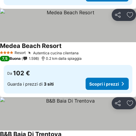
Condividi
Agg
Medea Beach Resort
Resort
Autentica cucina cilentana
4 Stelle
7,5
Buona
1.598
0.2 km dalla spiaggia
102 €
Da
Guarda i prezzi di
3 siti
Scopri i prezzi
Condividi
Agg
B&B Baia Di Trentova