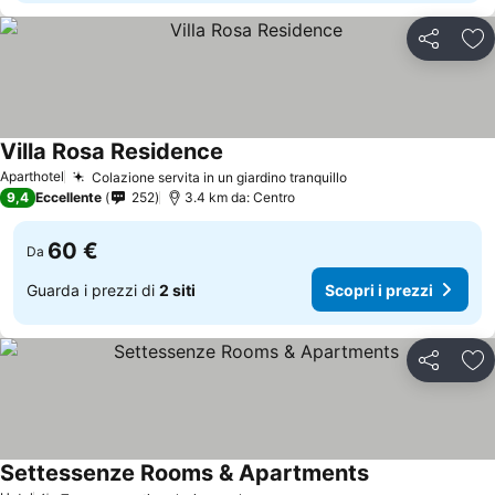
Condividi
Agg
Villa Rosa Residence
Aparthotel
Colazione servita in un giardino tranquillo
9,4
Eccellente
252
3.4 km da: Centro
60 €
Da
Guarda i prezzi di
2 siti
Scopri i prezzi
Condividi
Agg
Settessenze Rooms & Apartments