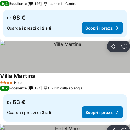
3 Stelle
9,4
Eccellente
196
1.4 km da: Centro
68 €
Da
Guarda i prezzi di
2 siti
Scopri i prezzi
Condividi
Agg
Villa Martina
Hotel
4 Stelle
8,7
Eccellente
187
0.2 km dalla spiaggia
63 €
Da
Guarda i prezzi di
2 siti
Scopri i prezzi