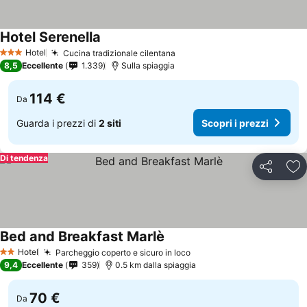
Hotel Serenella
Hotel
Cucina tradizionale cilentana
3 Stelle
8,5
Eccellente
1.339
Sulla spiaggia
114 €
Da
Guarda i prezzi di
2 siti
Scopri i prezzi
Di tendenza
Condividi
Agg
Bed and Breakfast Marlè
Hotel
Parcheggio coperto e sicuro in loco
2 Stelle
9,4
Eccellente
359
0.5 km dalla spiaggia
70 €
Da