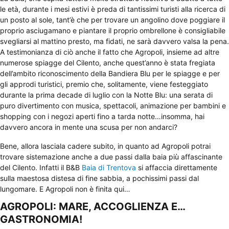
le età, durante i mesi estivi è preda di tantissimi turisti alla ricerca di
un posto al sole, tant’è che per trovare un angolino dove poggiare il
proprio asciugamano e piantare il proprio ombrellone è consigliabile
svegliarsi al mattino presto, ma fidati, ne sarà davvero valsa la pena.
A testimonianza di ciò anche il fatto che Agropoli, insieme ad altre
numerose spiagge del Cilento, anche quest’anno è stata fregiata
dell’ambito riconoscimento della Bandiera Blu per le spiagge e per
gli approdi turistici, premio che, solitamente, viene festeggiato
durante la prima decade di luglio con la Notte Blu: una serata di
puro divertimento con musica, spettacoli, animazione per bambini e
shopping con i negozi aperti fino a tarda notte…insomma, hai
davvero ancora in mente una scusa per non andarci?
Bene, allora lasciala cadere subito, in quanto ad Agropoli potrai
trovare sistemazione anche a due passi dalla baia più affascinante
del Cilento. Infatti il B&B
Baia di Trentova
si affaccia direttamente
sulla maestosa distesa di fine sabbia, a pochissimi passi dal
lungomare. E Agropoli non è finita qui…
AGROPOLI: MARE, ACCOGLIENZA E…
GASTRONOMIA!