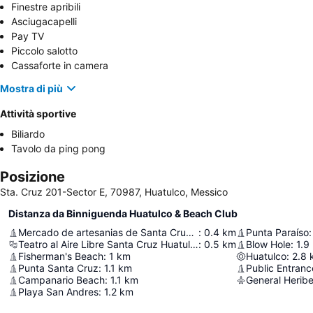
Finestre apribili
Asciugacapelli
Pay TV
Piccolo salotto
Cassaforte in camera
Mostra di più
Attività sportive
Biliardo
Tavolo da ping pong
Posizione
Sta. Cruz 201-Sector E, 70987, Huatulco, Messico
Distanza da Binniguenda Huatulco & Beach Club
Mercado de artesanias de Santa Cruz Huatulco
:
0.4
km
Punta Paraíso
:
Teatro al Aire Libre Santa Cruz Huatulco
:
0.5
km
Blow Hole
:
1.9
Fisherman's Beach
:
1
km
Huatulco
:
2.8
Punta Santa Cruz
:
1.1
km
Public Entranc
Campanario Beach
:
1.1
km
Playa San Andres
:
1.2
km