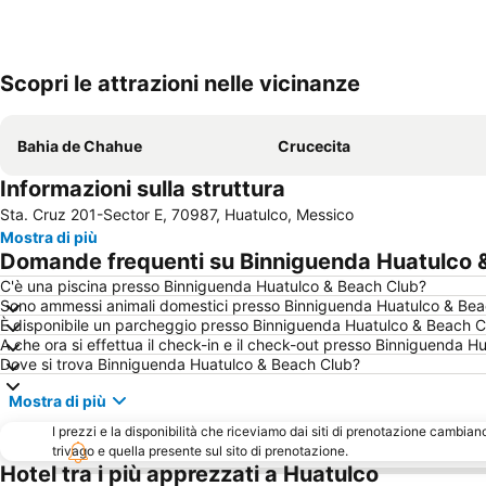
Scopri le attrazioni nelle vicinanze
Bahia de Chahue
Crucecita
Informazioni sulla struttura
Sta. Cruz 201-Sector E, 70987, Huatulco, Messico
Mostra di più
Domande frequenti su Binniguenda Huatulco 
C'è una piscina presso Binniguenda Huatulco & Beach Club?
Sono ammessi animali domestici presso Binniguenda Huatulco & Bea
È disponibile un parcheggio presso Binniguenda Huatulco & Beach C
A che ora si effettua il check-in e il check-out presso Binniguenda 
Dove si trova Binniguenda Huatulco & Beach Club?
Mostra di più
I prezzi e la disponibilità che riceviamo dai siti di prenotazione cambian
trivago e quella presente sul sito di prenotazione.
Hotel tra i più apprezzati a Huatulco