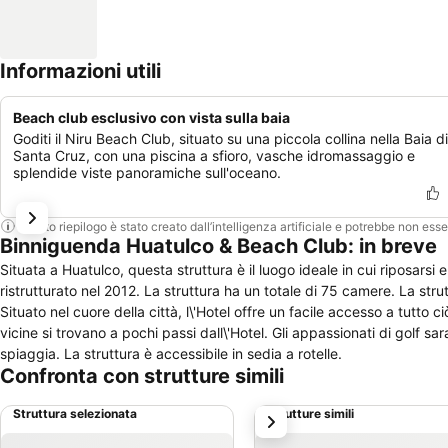
Informazioni utili
Beach club esclusivo con vista sulla baia
Goditi il Niru Beach Club, situato su una piccola collina nella Baia di
Santa Cruz, con una piscina a sfioro, vasche idromassaggio e
splendide viste panoramiche sull'oceano.
Questo riepilogo è stato creato dall’intelligenza artificiale e potrebbe non ess
Binniguenda Huatulco & Beach Club: in breve
Situata a Huatulco, questa struttura è il luogo ideale in cui riposarsi 
ristrutturato nel 2012. La struttura ha un totale di 75 camere. La stru
Situato nel cuore della città, l\'Hotel offre un facile accesso a tutto c
vicine si trovano a pochi passi dall\'Hotel. Gli appassionati di golf s
spiaggia. La struttura è accessibile in sedia a rotelle.
Confronta con strutture simili
Struttura selezionata
Strutture simili
successivo