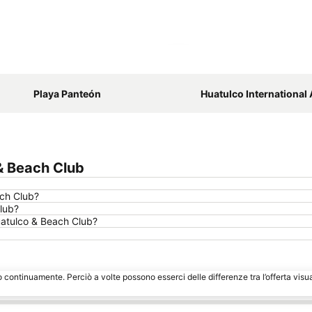
Espandi mappa
Playa Panteón
Huatulco International 
& Beach Club
ch Club?
lub?
Huatulco & Beach Club?
o continuamente. Perciò a volte possono esserci delle differenze tra l’offerta visu