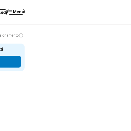
Menu
cedi
izionamento
ti