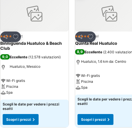
Aggiungi ai preferiti
Aggiungi ai preferiti
Resort
Hotel
4 Stelle
5 Stelle
Condividi
Condividi
Binniguenda Huatulco & Beach
Quinta Real Huatulco
Club
8,9
Eccellente
(
2.400 valutazion
9,0
Eccellente
(
12.578 valutazioni
)
Huatulco, 1.6 km da: Centro
Huatulco, Messico
Wi-Fi gratis
Wi-Fi gratis
Piscina
Piscina
Spa
Spa
Scegli le date per vedere i prez
esatti
Scegli le date per vedere i prezzi
esatti
Scopri i prezzi
Scopri i prezzi