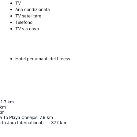
TV
Aria condizionata
TV satellitare
Telefono
TV via cavo
Hotel per amanti del fitness
1.3
km
km
km
e To Playa Conejos
:
7.9
km
General Heriberto Jara International Airport
:
377
km