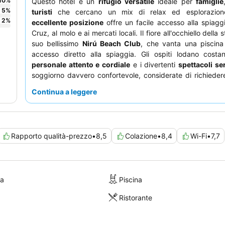
10
%
Questo hotel è un
rifugio versatile
ideale per
famiglie
5
%
turisti
che cercano un mix di relax ed esplorazion
2
%
eccellente posizione
offre un facile accesso alla spiagg
Cruz, al molo e ai mercati locali. Il fiore all'occhiello della s
suo bellissimo
Nirú Beach Club
, che vanta una piscina
accesso diretto alla spiaggia. Gli ospiti lodano costa
personale attento e cordiale
e i divertenti
spettacoli ser
soggiorno davvero confortevole, considerate di richieder
spaziose camere con letti "a nuvola" costantemente elogiat
Continua a leggere
Rapporto qualità-prezzo
•
8,5
Colazione
•
8,4
Wi-Fi
•
7,7
ra
Piscina
Ristorante