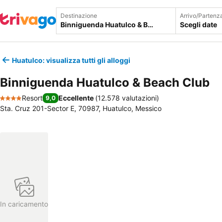
Destinazione
Arrivo/Partenz
Scegli date
Huatulco: visualizza tutti gli alloggi
Binniguenda Huatulco & Beach Club
Resort
Eccellente
(
12.578 valutazioni
)
9,0
4 Stelle
Sta. Cruz 201-Sector E, 70987, Huatulco, Messico
In caricamento