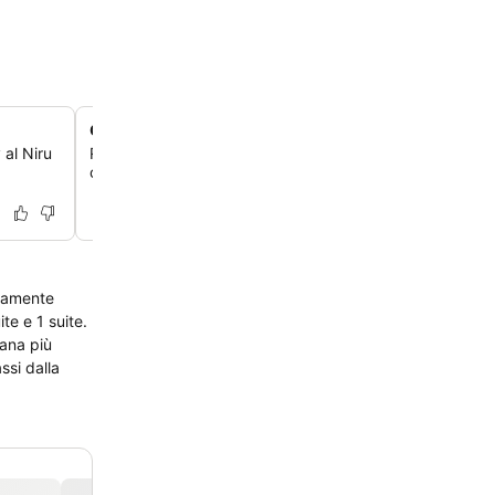
Giardini lussureggianti e spazi tranquilli
 al Niru
Rilassati tra giardini splendidamente curati con ampi pos
che offrono un rifugio tranquillo dalle vivaci aree piscina
etamente
te e 1 suite.
tana più
ssi dalla