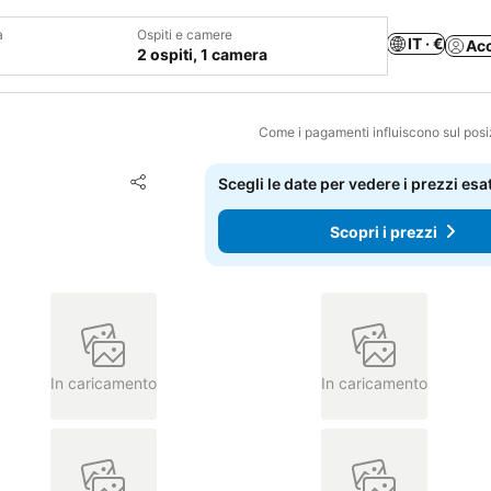
a
Ospiti e camere
IT · €
Ac
2 ospiti, 1 camera
Come i pagamenti influiscono sul pos
Aggiungi ai preferiti
Scegli le date per vedere i prezzi esat
Condividi
Scopri i prezzi
In caricamento
In caricamento