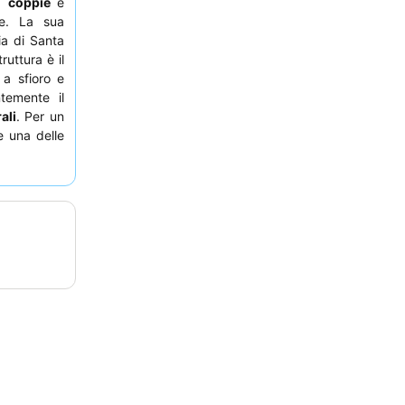
,
coppie
e
e. La sua
ia di Santa
truttura è il
 a sfioro e
ntemente il
ali
. Per un
e una delle
i.