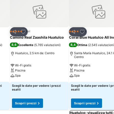
Aggiungi ai preferiti
Aggiungi ai preferi
Hotel
Hotel
5 Stelle
4 Stelle
Condividi
Condividi
Camino Real Zaashila Huatulco
Coral Blue Huatulco All In
8,6
8,4
i
)
Eccellente
(
5.765 valutazioni
)
Ottima
(
2.545 valutazioni
Huatulco, 2.5 km da: Centro
Santa María Huatulco, 24.1 
Centro
Wi-Fi gratis
Wi-Fi gratis
Piscina
Piscina
Spa
Spa
zi
Scegli le date per vedere i prezzi
Scegli le date per vedere i p
esatti
esatti
Scopri i prezzi
Scopri i prezzi
Huatulco: visualizza tutti 