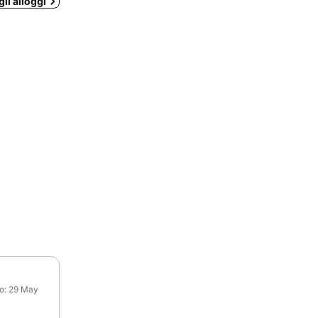
gli alloggi
to: 29 May