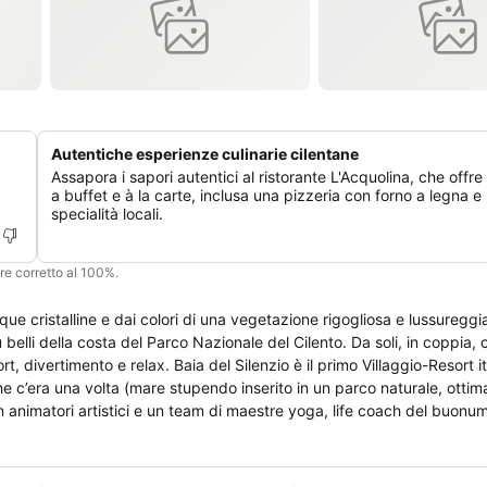
Autentiche esperienze culinarie cilentane
Assapora i sapori autentici al ristorante L'Acquolina, che offre
a buffet e à la carte, inclusa una pizzeria con forno a legna e
specialità locali.
ere corretto al 100%.
ue cristalline e dai colori di una vegetazione rigogliosa e lussureggia
 belli della costa del Parco Nazionale del Cilento. Da soli, in coppia, co
rt, divertimento e relax. Baia del Silenzio è il primo Villaggio-Resort i
o che c’era una volta (mare stupendo inserito in un parco naturale, ottim
on animatori artistici e un team di maestre yoga, life coach del buonu
rito verso il bellessere.