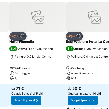
Aggiungi ai preferiti
Aggiungi ai preferi
Hotel
Hotel
4 Stelle
4 Stelle
Condividi
Condividi
Hotel Ficocella
Best Western Hotel La Co
8,4
8,4
Ottima
(
1.452 valutazioni
)
Ottima
(
1.368 valutazioni
Palinuro, 0.2 km da: Centro
Palinuro, 0.0 km da: Centro
Wi-Fi gratis
Parcheggio
Parcheggio
Animali ammessi
A/C
A/C
71 €
50 €
da
da
Guarda i prezzi di
5 siti
Guarda i prezzi di
14 siti
Scopri i prezzi
Scopri i prezzi