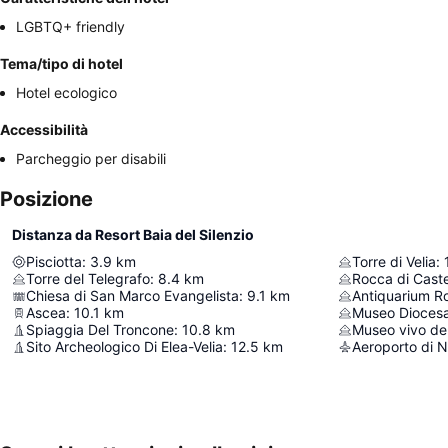
LGBTQ+ friendly
Tema/tipo di hotel
Hotel ecologico
Accessibilità
Parcheggio per disabili
Posizione
Distanza da Resort Baia del Silenzio
Pisciotta
:
3.9
km
Torre di Velia
:
Torre del Telegrafo
:
8.4
km
Rocca di Cast
Chiesa di San Marco Evangelista
:
9.1
km
Antiquarium R
Ascea
:
10.1
km
Museo Dioces
Spiaggia Del Troncone
:
10.8
km
Museo vivo de
Sito Archeologico Di Elea-Velia
:
12.5
km
Aeroporto di 