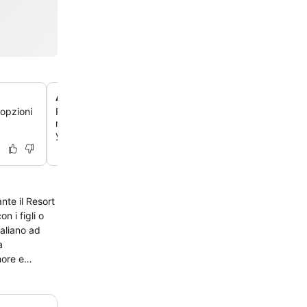
Area benessere e spa olistica
 opzioni
Rilassati nell'area benessere con una vasca idromassagg
mare, trattamenti massaggi e una varietà di corsi fitness,
yoga, Pilates e acquagym.
nte il Resort
n i figli o
taliano ad
a
more e