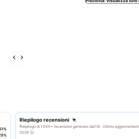
Pisciotta: visualizza tutti 
Riepilogo recensioni
Riepilogo di 1.000+ recensioni generato dall'IA · Ultimo aggiornamen
51
%
2026
25
%