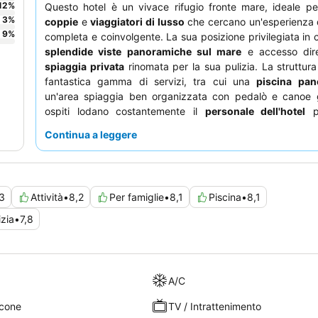
12
%
Questo hotel è un vivace rifugio fronte mare, ideale p
3
%
coppie
e
viaggiatori di lusso
che cercano un'esperienza 
9
%
completa e coinvolgente. La sua posizione privilegiata in c
splendide viste panoramiche sul mare
e accesso dir
spiaggia privata
rinomata per la sua pulizia. La struttur
fantastica gamma di servizi, tra cui una
piscina pan
un'area spiaggia ben organizzata con pedalò e canoe gr
ospiti lodano costantemente il
personale dell'hotel
pe
eccezionale gentilezza e professionalità, e la
colazione a
Continua a leggere
la sua abbondanza e la vasta selezione. Per un'esperie
serena, considerate di prenotare una delle
eco-case
per l
mozzafiato e un buon isolamento acustico.
3
Attività
•
8,2
Per famiglie
•
8,1
Piscina
•
8,1
izia
•
7,8
A/C
lcone
TV / Intrattenimento