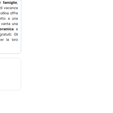
er
famiglie
,
di vacanza
ollina offre
etto a una
a vanta una
oramica
e
atuiti. Gli
r la loro
 buffet
per
nza davvero
e loro viste