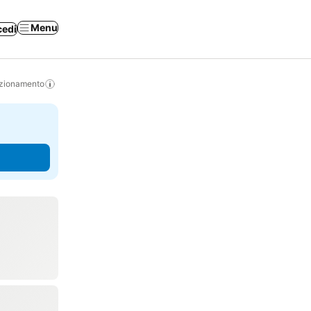
Menu
cedi
izionamento