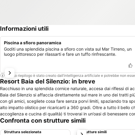
Informazioni utili
Piscina a sfioro panoramica
Goditi una splendida piscina a sfioro con vista sul Mar Tirreno, un
luogo pittoresco per rilassarti e fare un tuffo rinfrescante.
Questo riepilogo è stato creato dall’intelligenza artificiale e potrebbe non ess
Resort Baia del Silenzio: in breve
Racchiuso in una splendida cornice naturale, accesa dai riflessi di acq
Baia del Silenzio si affaccia direttamente sul mare in uno dei tratti più
con gli amici, scegliete cosa fare senza porvi limiti, spaziando tra spo
alto impatto olistico per ricaricarti a 360 gradi. Oltre a tutto il bell
accoglienza e cucina di qualità) ti troverai in un’oasi di benessere c
Confronta con strutture simili
musicisti del relax per ritemprare il tuo corpo, la tua mente e il tuo spi
Struttura selezionata
Strutture simili
successivo