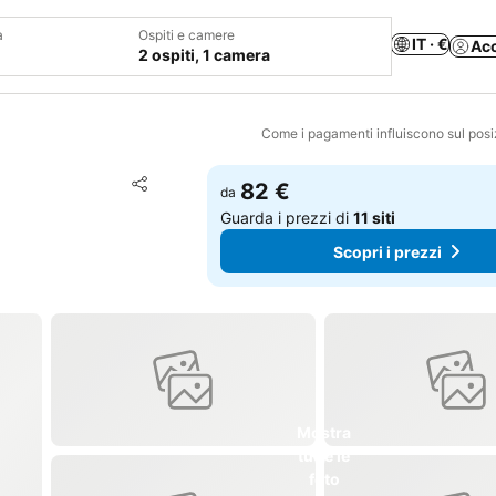
a
Ospiti e camere
IT · €
Ac
2 ospiti, 1 camera
Come i pagamenti influiscono sul pos
Aggiungi ai preferiti
82 €
da
Condividi
Guarda i prezzi di
11 siti
Scopri i prezzi