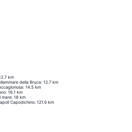
12.7
km
ellammare della Bruca
:
12.7
km
occagloriosa
:
14.5
km
ano
:
16.1
km
l mare
:
18
km
Napoli Capodichino
:
121.6
km