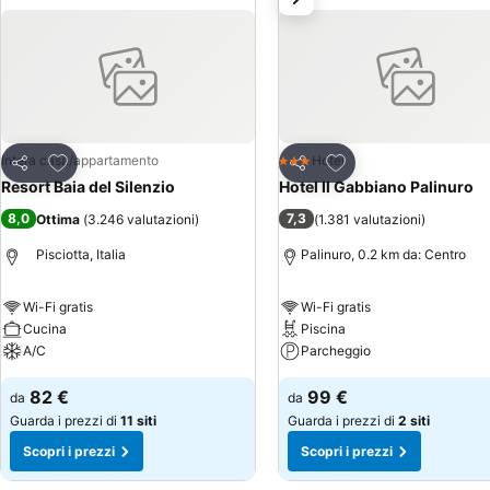
Aggiungi ai preferiti
Aggiungi ai preferiti
Intera casa/appartamento
Hotel
3 Stelle
Condividi
Condividi
Resort Baia del Silenzio
Hotel Il Gabbiano Palinuro
8,0
7,3
Ottima
(
3.246 valutazioni
)
(
1.381 valutazioni
)
Pisciotta, Italia
Palinuro, 0.2 km da: Centro
Wi-Fi gratis
Wi-Fi gratis
Cucina
Piscina
A/C
Parcheggio
82 €
99 €
da
da
Guarda i prezzi di
11 siti
Guarda i prezzi di
2 siti
Scopri i prezzi
Scopri i prezzi