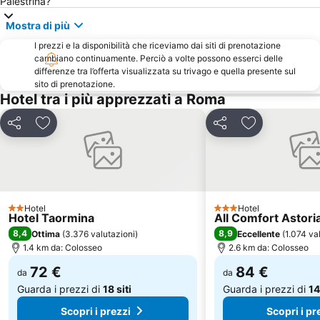
Palestrina?
Piazza Navona
Palazzetto dello Sport
Ospedale Pediatrico Bambino Gesù
EUR Palasport Metro Station
Mostra di più
Cinecittà
San Giovanni
I prezzi e la disponibilità che riceviamo dai siti di prenotazione
cambiano continuamente. Perciò a volte possono esserci delle
Auditorium Parco della Musica
Ottaviano - San Pietro - Musei Vaticani Metro Station
differenze tra l’offerta visualizzata su trivago e quella presente sul
Parioli
sito di prenotazione.
Terme di Stigliano
Hotel tra i più apprezzati a Roma
Via Nazionale
Ostiense
Torvaianica
Flaminio
Condividi
Aggiungi ai preferiti
Condividi
Aggiungi ai pr
Circo Massimo
Pantheon
Ponte Milvio
Ippodromo Le Capannelle
Via del Corso
Monti
Circo Massimo Metro Station
Hotel
Piazza del Popolo
Hotel
2 Stelle
3 Stelle
Hotel Taormina
All Comfort Astori
La Sapienza - Città Universitaria
Piazza Barberini
8,4
8,9
Ottima
(
3.376 valutazioni
)
Eccellente
(
1.074 va
1.4 km da: Colosseo
2.6 km da: Colosseo
Fregene
Lido di Ostia Ponente
72 €
84 €
Centocelle
Centro Commerciale Carrefour di Tor Vergata
da
da
Guarda i prezzi di
18 siti
Guarda i prezzi di
14
Scopri i prezzi
Scopri i pr