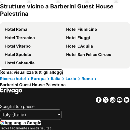
ammessi
Strutture vicino a Barberini Guest House
Palestrina
Hotel Roma
Hotel Fiumicino
Hotel Terracina
Hotel Fiuggi
Hotel Viterbo
Hotel L'Aquila
Hotel Spoleto
Hotel San Felice Circeo
Hotel Sabaudia
Roma: visualizza tutti gli alloggi
Ricerca hotel
Europa
Italia
Lazio
Roma
Barberini Guest House Palestrina
Facebook
Twitter
Insta
Yo
Scegli il tuo paese
Aggiungi a Google
Trova facilmente i nostri risultati: