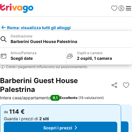
Preferiti
Accedi
Me
Roma: visualizza tutti gli alloggi
Destinazione
Barberini Guest House Palestrina
Arrivo/Partenza
Ospiti e camere
Scegli date
2 ospiti, 1 camera
Come i pagamenti influiscono sul posizionamento
Barberini Guest House
Palestrina
Condividi
Agg
Intera casa/appartamento
9,1
Eccellente
(
16 valutazioni
)
114 €
114 €
da
da
Guarda i prezzi di
2 siti
Guarda i prezzi di
2 siti
Scopri i prezzi
Scopri i prezzi