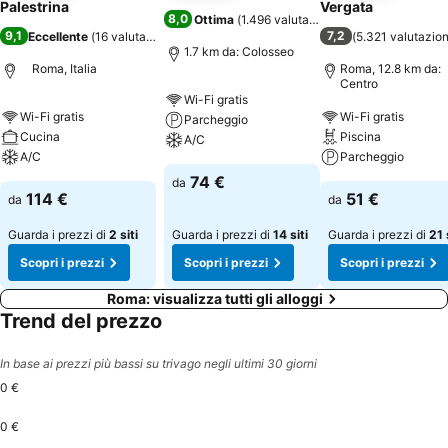
Palestrina
Vergata
8,0
Ottima
(
1.496 valutazioni
)
9,1
7,2
Eccellente
(
16 valutazioni
)
(
5.321 valutazion
1.7 km da: Colosseo
Roma, Italia
Roma, 12.8 km da:
Centro
Wi-Fi gratis
Wi-Fi gratis
Wi-Fi gratis
Parcheggio
Cucina
Piscina
A/C
A/C
Parcheggio
74 €
da
114 €
51 €
da
da
Guarda i prezzi di
2 siti
Guarda i prezzi di
14 siti
Guarda i prezzi di
21 
Scopri i prezzi
Scopri i prezzi
Scopri i prezzi
Roma: visualizza tutti gli alloggi
Trend del prezzo
In base ai prezzi più bassi su trivago negli ultimi 30 giorni
0 €
0 €