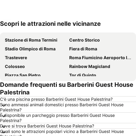
Scopri le attrazioni nelle vicinanze
Espandi mappa
Stazione di Roma Termini
Centro Storico
Stadio Olimpico di Roma
Fiera di Roma
Trastevere
Roma Fiumicino Aeroporto Internazionale Leonardo da Vinci
Colosseo
Rainbow Magicland
Piazza San Pietro
Tor di Quinto
Domande frequenti su Barberini Guest House
Zoomarine
Metropolitana di Roma
Palestrina
Policlinico Gemelli
Ostia
C'è una piscina presso Barberini Guest House Palestrina?
Prati
Piazza di Spagna e Scalinata di Trinità dei Monti
Sono ammessi animali domestici presso Barberini Guest House
Palestrina?
Stazione Tiburtina
Tiburtina
È disponibile un parcheggio presso Barberini Guest House
Fontana di Trevi
Il Parco del Foro Italico
Palestrina?
Dove si trova Barberini Guest House Palestrina?
Via Aurelia - Roma
Villa Borghese
Quali sono le attrazioni popolari vicino a Barberini Guest House