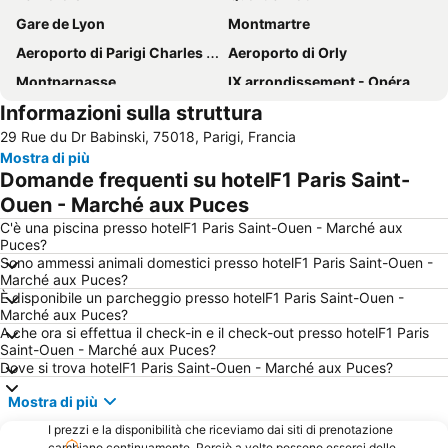
Gare de Lyon
Montmartre
Aeroporto di Parigi Charles de Gaulle
Aeroporto di Orly
Montparnasse
IX arrondissement - Opéra
Informazioni sulla struttura
Champs-Élysées
Louvre Museum
29 Rue du Dr Babinski, 75018, Parigi, Francia
Stade de France
Arc de Triomphe
Mostra di più
Gare du Nord
5th district Panthéon
Domande frequenti su hotelF1 Paris Saint-
I arrondissement - Louvre
58 tour eiffel
Ouen - Marché aux Puces
6th district Luxembourg
2nd district la Bourse
C'è una piscina presso hotelF1 Paris Saint-Ouen - Marché aux
Puces?
Gare de Neuilly - Porte Maillot Metro Station
Notre-Dame
Sono ammessi animali domestici presso hotelF1 Paris Saint-Ouen -
Marché aux Puces?
St-Germain-des-Prés
4th district Hôtel-de-Ville
È disponibile un parcheggio presso hotelF1 Paris Saint-Ouen -
3rd district Temple
Bercy
Marché aux Puces?
A che ora si effettua il check-in e il check-out presso hotelF1 Paris
Les Halles
7th district Palais Bourbon
Saint-Ouen - Marché aux Puces?
Dove si trova hotelF1 Paris Saint-Ouen - Marché aux Puces?
Place de la République
11th district Popincourt
VIII arrondissement - Champs-Élysées
18th district la Butte-Montmartre
Mostra di più
Notre-Dame Cathedral
Paris Expo Porte de Versailles
I prezzi e la disponibilità che riceviamo dai siti di prenotazione
cambiano continuamente. Perciò a volte possono esserci delle