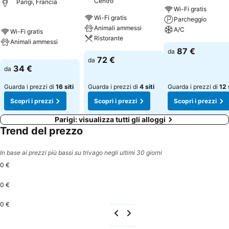
Centro
Parigi, Francia
Wi-Fi gratis
Wi-Fi gratis
Parcheggio
Animali ammessi
A/C
Wi-Fi gratis
Ristorante
Animali ammessi
87 €
da
72 €
da
34 €
da
Guarda i prezzi di
16 siti
Guarda i prezzi di
4 siti
Guarda i prezzi di
12 
Scopri i prezzi
Scopri i prezzi
Scopri i prezzi
Parigi: visualizza tutti gli alloggi
Trend del prezzo
In base ai prezzi più bassi su trivago negli ultimi 30 giorni
0 €
0 €
0 €