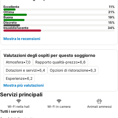
reception, cordiale e disponibile
, e l'ottimo rapporto qualità-
prezzo e la variegata selezione della colazione, che include
Eccellente
11
%
caffè, tè, succhi di frutta, toast, croissant, marmellata, Nutella,
Ottima
21
%
cereali e latte. Per un soggiorno più tranquillo, si consiglia di
Buona
19
%
Discreto
15
%
richiedere una camera non affacciata sul périphérique.
Insoddisfacente
34
%
Mostra le recensioni
Valutazioni degli ospiti per questo soggiorno
Atmosfera
•
7,0
Rapporto qualità-prezzo
•
6,6
Dotazioni e servizi
•
6,4
Opzioni di ristorazione
•
6,3
Esperienze
•
6,2
Mostra più valutazioni
Servizi principali
Wi-Fi nella hall
Wi-Fi in camera
Animali ammessi
Tutti i servizi