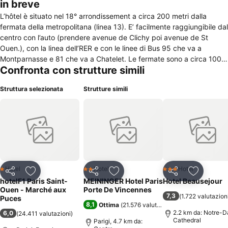
in breve
L’hôtel è situato nel 18° arrondissement a circa 200 metri dalla
fermata della metropolitana (linea 13). E’ facilmente raggiungibile dal
centro con l’auto (prendere avenue de Clichy poi avenue de St
Ouen.), con la linea dell’RER e con le linee di Bus 95 che va a
Montparnasse e 81 che va a Chatelet. Le fermate sono a circa 100
Confronta con strutture simili
metri dall’hotel. La struttura è nei pressi di Boulevard Périphérique al
quale si arriva uscendo da parecchie autostrade (A6, A10, A11 et
Struttura selezionata
Strutture simili
A13). La vicinanza di questa strada molto trafficata non influisce
sulla tranquillità del soggiorno in quanto le finestre sono dotate di
tripli vetri. L’hotel fa parte di una catena comprendente più di 360
alberghi in cui il confort è buono ed i prezzi bassi (73 euro circa
tutto l’anno). Ha 386 cammere provviste di televisione e zona-
lavabo. Bagno e doccia sono fuori dalle stanza. L’hotel, accessibile
anche ai disabili, è in un quartiere popolare vicino al mercato di
Porta di Saint Ouen che ogni sabato, domenica e lunedì è molto
Hotel
Hotel
Hotel
1 Stelle
2 Stelle
3 Stelle
Condividi
Aggiungi ai preferiti
Condividi
Aggiungi ai preferiti
Condividi
Aggiungi 
frequentato dai parigini e dai turisti. Per le sue caratteristiche è
hotelF1 Paris Saint-
MEININGER Hotel Paris
Hotel Beausejour
consigliabile a chi vuole concedersi un viaggio nella capitale senza
Ouen - Marché aux
Porte De Vincennes
7,3
(
1.722 valutazion
spendere grandi cifre.
Puces
8,1
Ottima
(
21.576 valutazioni
)
2.2 km da: Notre-
6,0
(
24.411 valutazioni
)
Cathedral
Parigi, 4.7 km da: