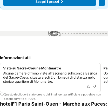
Scopri i prezzi
Scopri i prezzi
1 / 57
Informazioni utili
Viste su Sacré-Cœur e Montmartre
Pa
Alcune camere offrono viste affascinanti sull'iconica Basilica
Go
del Sacré-Cœur, situata a soli 2 chilometri di distanza nello
cus
storico quartiere di Montmartre.
au
Questo riepilogo è stato creato dall’intelligenza artificiale e potrebbe non
essere corretto al 100%.
hotelF1 Paris Saint-Ouen - Marché aux Puces: