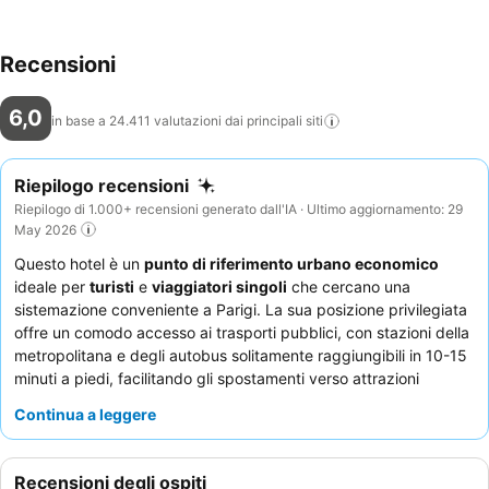
Recensioni
6,0
in base a 24.411 valutazioni dai principali
siti
Riepilogo recensioni
Riepilogo di 1.000+ recensioni generato dall'IA · Ultimo aggiornamento: 29
May 2026
Questo hotel è un
punto di riferimento urbano economico
ideale per
turisti
e
viaggiatori singoli
che cercano una
sistemazione conveniente a Parigi. La sua posizione privilegiata
offre un comodo accesso ai trasporti pubblici, con stazioni della
metropolitana e degli autobus solitamente raggiungibili in 10-15
minuti a piedi, facilitando gli spostamenti verso attrazioni
centrali come la Torre Eiffel e Montmartre. La struttura dispone
Continua a leggere
di
distributori automatici
per snack e bevande veloci, e la
presenza di sicurezza all'ingresso garantisce un senso di
tranquillità. Gli ospiti lodano costantemente il
personale della
Recensioni degli ospiti