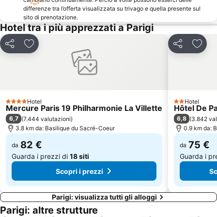
Opéra Bastille
Châtelet Metro Station
differenze tra l’offerta visualizzata su trivago e quella presente sul
sito di prenotazione.
17th district Batignolles-Monceau
Gare de Lyon Metro Station
Hotel tra i più apprezzati a Parigi
Quartiere Pigalle
Moulin Rouge
Walt Disney Studios
15th district Vaugirard
Condividi
Aggiungi ai preferiti
Condividi
Aggiu
La Défense
Place de la Bastille
Palais Garnier Opera National de Paris
Galeries Lafayette
Palais des Congrès de Paris
13th district Gobelins
Hotel
Hotel
Giardino del Lussemburgo
12th district Reuilly
4 Stelle
2 Stelle
Mercure Paris 19 Philharmonie La Villette
Hôtel De P
6,7
6,8
(
7.444 valutazioni
)
(
3.842 val
3.8 km da: Basilique du Sacré-Coeur
0.9 km da: 
82 €
75 €
da
da
Guarda i prezzi di
18 siti
Guarda i pr
Scopri i prezzi
Sc
Parigi: visualizza tutti gli alloggi
Parigi: altre strutture