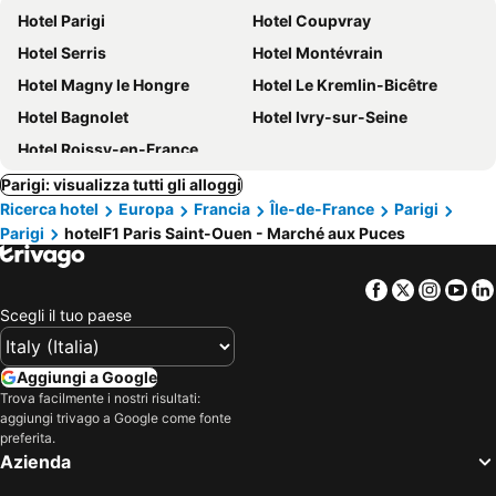
Hotel Parigi
Hotel Coupvray
Hotel Serris
Hotel Montévrain
Hotel Magny le Hongre
Hotel Le Kremlin-Bicêtre
Hotel Bagnolet
Hotel Ivry-sur-Seine
Hotel Roissy-en-France
Parigi: visualizza tutti gli alloggi
Ricerca hotel
Europa
Francia
Île-de-France
Parigi
Parigi
hotelF1 Paris Saint-Ouen - Marché aux Puces
Facebook
Twitter
Insta
Yo
Scegli il tuo paese
Aggiungi a Google
Trova facilmente i nostri risultati:
aggiungi trivago a Google come fonte
preferita.
Azienda