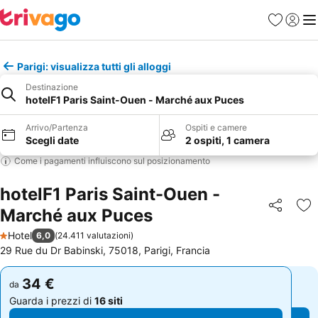
Preferiti
Accedi
Me
Parigi: visualizza tutti gli alloggi
Destinazione
hotelF1 Paris Saint-Ouen - Marché aux Puces
Arrivo/Partenza
Ospiti e camere
Scegli date
2 ospiti, 1 camera
Come i pagamenti influiscono sul posizionamento
hotelF1 Paris Saint-Ouen -
Marché aux Puces
Condividi
Agg
Hotel
6,0
(
24.411 valutazioni
)
1 Stelle
29 Rue du Dr Babinski, 75018, Parigi, Francia
34 €
34 €
da
da
Guarda i prezzi di
16 siti
Guarda i prezzi di
16 siti