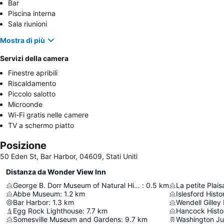
Bar
Piscina interna
Sala riunioni
Mostra di più
Servizi della camera
Finestre apribili
Riscaldamento
Piccolo salotto
Microonde
Wi-Fi gratis nelle camere
TV a schermo piatto
Posizione
50 Eden St, Bar Harbor, 04609, Stati Uniti
Distanza da Wonder View Inn
George B. Dorr Museum of Natural History
:
0.5
km
La petite Plai
Abbe Museum
:
1.2
km
Islesford Hist
Bar Harbor
:
1.3
km
Wendell Gille
Egg Rock Lighthouse
:
7.7
km
Hancock Histor
Somesville Museum and Gardens
:
9.7
km
Washington Ju