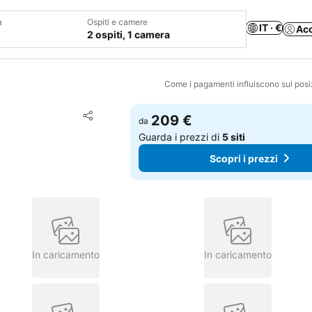
a
Ospiti e camere
IT · €
Ac
2 ospiti, 1 camera
Come i pagamenti influiscono sul pos
Aggiungi ai preferiti
209 €
da
Condividi
Guarda i prezzi di
5 siti
Scopri i prezzi
In caricamento
In caricamento