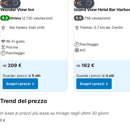
Aggiungi ai preferiti
Aggiungi ai preferiti
Hotel
Hotel
2 Stelle
2 Stelle
Condividi
Condividi
Wonder View Inn
Island View Hotel Bar Harbo
8,0
6,9
Ottima
(
2.720 valutazioni
)
(
756 valutazioni
)
Bar Harbor, Stati Uniti
Trenton, 0.7 km da: Centro
Wi-Fi gratis
Parcheggio
Piscina
A/C
Parcheggio
209 €
162 €
da
da
Guarda i prezzi di
5 siti
Guarda i prezzi di
4 siti
Scopri i prezzi
Scopri i prezzi
Trend del prezzo
In base ai prezzi più bassi su trivago negli ultimi 30 giorni
0 €