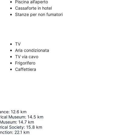
Piscina all’aperto
Cassaforte in hotel
Stanze per non fumatori
TV
Aria condizionata
TV via cavo
Frigorifero
Caffettiera
sance
:
12.6
km
orical Museum
:
14.5
km
y Museum
:
14.7
km
ical Society
:
15.8
km
nction
:
22.1
km