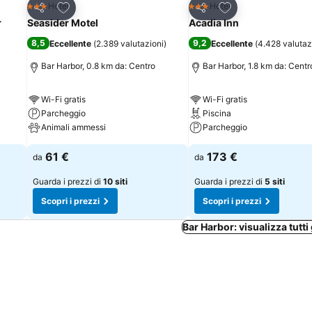
Aggiungi ai preferiti
Aggiungi ai preferi
Hotel
Hotel
3 Stelle
3 Stelle
Condividi
Condividi
r
Seasider Motel
Acadia Inn
8,5
9,2
Eccellente
(
2.389 valutazioni
)
Eccellente
(
4.428 valutaz
Bar Harbor, 0.8 km da: Centro
Bar Harbor, 1.8 km da: Centr
Wi-Fi gratis
Wi-Fi gratis
Parcheggio
Piscina
Animali ammessi
Parcheggio
61 €
173 €
da
da
Guarda i prezzi di
10 siti
Guarda i prezzi di
5 siti
Scopri i prezzi
Scopri i prezzi
Bar Harbor: visualizza tutti 