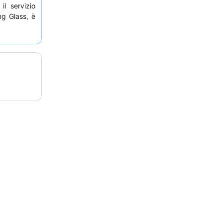
il servizio
ng Glass, è
pancake ai
a davvero
attenimento