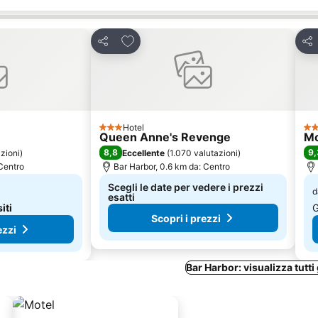
eriti
Aggiungi ai preferiti
Condividi
Con
Hotel
3 Stelle
3 S
Queen Anne's Revenge
Mo
8,8
9,
zioni
)
Eccellente
(
1.070 valutazioni
)
 Centro
Bar Harbor, 0.6 km da: Centro
Scegli le date per vedere i prezzi
d
esatti
siti
G
Scopri i prezzi
ezzi
Bar Harbor: visualizza tutti 