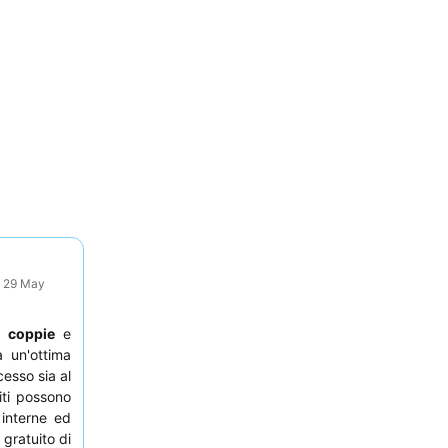
: 29 May
,
coppie
e
 un'ottima
esso sia al
iti possono
 interne ed
gratuito di