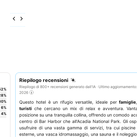
Riepilogo recensioni
Riepilogo di 800+ recensioni generato dall'IA · Ultimo aggiornamento
52
%
2026
28
%
10
%
Questo hotel è un rifugio versatile, ideale per
famiglie
6
%
turisti
che cercano un mix di relax e avventura. Vanta
4
%
posizione su una tranquilla collina, offrendo un comodo acc
centro di Bar Harbor che all'Acadia National Park. Gli osp
usufruire di una vasta gamma di servizi, tra cui piscine
esterne, una vasca idromassaggio, una sauna e il noleggio 