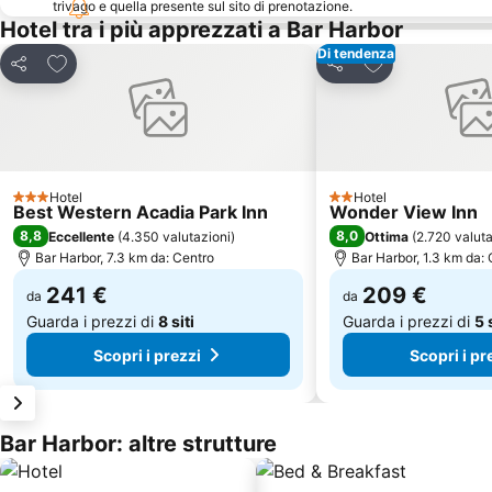
trivago e quella presente sul sito di prenotazione.
Hotel tra i più apprezzati a Bar Harbor
Di tendenza
Aggiungi ai preferiti
Aggiungi ai pref
Condividi
Condividi
Hotel
Hotel
3 Stelle
2 Stelle
Best Western Acadia Park Inn
Wonder View Inn
8,8
8,0
Eccellente
(
4.350 valutazioni
)
Ottima
(
2.720 valuta
Bar Harbor, 7.3 km da: Centro
Bar Harbor, 1.3 km da:
241 €
209 €
da
da
Guarda i prezzi di
8 siti
Guarda i prezzi di
5 
Scopri i prezzi
Scopri i pr
Bar Harbor: altre strutture