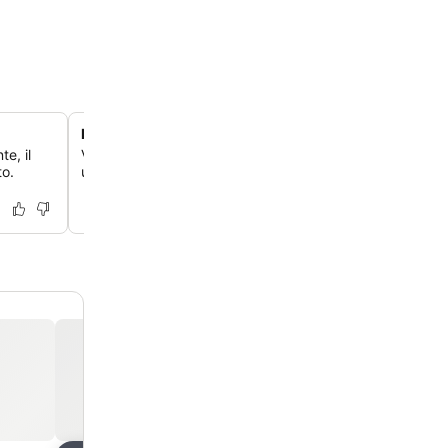
Fascino nostalgico di una tenuta in collina
te, il
Vivi un classico rifugio nel Maine su una collina di 14 acri
to.
una miscela unica di fascino da motel vintage e ampi giar