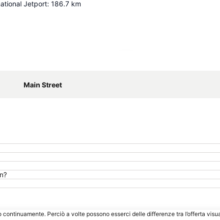
ational Jetport
:
186.7
km
Espandi mappa
Main Street
nn?
o continuamente. Perciò a volte possono esserci delle differenze tra l’offerta visu