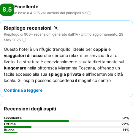
Eccellente
8,5
in base a 4.205 valutazioni dai principali
siti
Riepilogo recensioni
Riepilogo di 900+ recensioni generato dall'IA · Ultimo aggiornamento: 29
May 2026
Questo hotel è un rifugio tranquillo, ideale per
coppie
e
viaggiatori di lusso
che cercano relax e un servizio di alto
livello. La struttura è eccezionalmente situata direttamente sul
lungomare
nella pittoresca Maremma Toscana, offrendo un
facile accesso alla sua
spiaggia privata
e all'incantevole città
locale. Gli ospiti possono concedersi il magnifico centro
benessere, dotato di cinque piscine riscaldate di acqua salata,
Continua a leggere
inclusa una singolare "grotta del silenzio" con musica
subacquea. Il personale attento e professionale riceve
costantemente elogi per la loro eccezionale gentilezza, che si
Recensioni degli ospiti
aggiunge alla colazione a buffet molto apprezzata e alle
eccellenti opzioni per la cena. Per un'esperienza davvero
Eccellente
52
%
serena, considerate di prenotare una camera con vista sul
Ottima
22
%
giardino per assicurarvi un soggiorno più tranquillo.
Buona
11
%