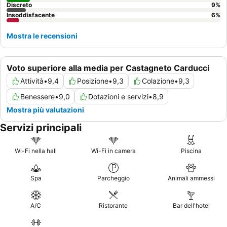
Discreto
9
%
Insoddisfacente
6
%
Mostra le recensioni
Voto superiore alla media per Castagneto Carducci
Attività
•
9,4
Posizione
•
9,3
Colazione
•
9,3
Benessere
•
9,0
Dotazioni e servizi
•
8,9
Mostra più valutazioni
Servizi principali
Wi-Fi nella hall
Wi-Fi in camera
Piscina
Spa
Parcheggio
Animali ammessi
A/C
Ristorante
Bar dell'hotel