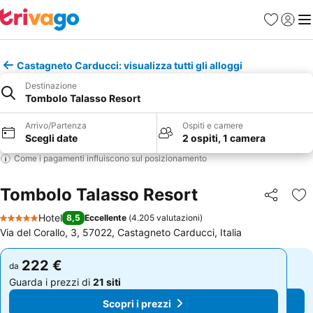
Preferiti
Accedi
Me
Castagneto Carducci: visualizza tutti gli alloggi
Destinazione
Tombolo Talasso Resort
Arrivo/Partenza
Ospiti e camere
Scegli date
2 ospiti, 1 camera
Come i pagamenti influiscono sul posizionamento
Tombolo Talasso Resort
Condividi
Agg
Hotel
8,5
Eccellente
(
4.205 valutazioni
)
5 Stelle
Via del Corallo, 3, 57022, Castagneto Carducci, Italia
222 €
222 €
da
da
Guarda i prezzi di
21 siti
Guarda i prezzi di
21 siti
Scopri i prezzi
Scopri i prezzi