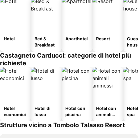
Hotel
Bed &
Aparthotel
Resort
Gues
Breakfast
hous
Castagneto Carducci: categorie di hotel più
richieste
Hotel
Hotel di
Hotel con
Hotel con
Hote
economici
lusso
piscina
animali
spa
ammessi
Strutture vicino a Tombolo Talasso Resort