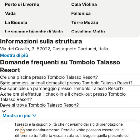
Porto di Livorno
Cala Violina
Vada
Follonica
La Biodola
Torre Mozza
Le spiagge bianche di Vada
Cavallino Matto
Informazioni sulla struttura
Bolgheri
spiaggia di Baratti
Via del Corallo, 3, 57022, Castagneto Carducci, Italia
Le Rocchette
Porto di Piombino
Mostra di più
Procchio
Marina di Castagneto Carducci
Domande frequenti su Tombolo Talasso
Le Ghiaie
Accademia Navale
Resort
Acqua Village Follonica
Terme di Casciana
C'è una piscina presso Tombolo Talasso Resort?
Sono ammessi animali domestici presso Tombolo Talasso Resort?
Marina di Bibbona Lido
Quercianella
È disponibile un parcheggio presso Tombolo Talasso Resort?
A che ora si effettua il check-in e il check-out presso Tombolo
Pratoranieri
Calafuria
Talasso Resort?
Castiglioncello
Acropoli di Populonia
Dove si trova Tombolo Talasso Resort?
Lungomare
Barbarossa
Mostra di più
Terrazza Mascagni
Capo Bianco
I prezzi e la disponibilità che riceviamo dai siti di prenotazione
cambiano continuamente. Perciò a volte possono esserci delle
Rocchette - Roccamare
Spiaggia di Antignano
differenze tra l’offerta visualizzata su trivago e quella presente sul