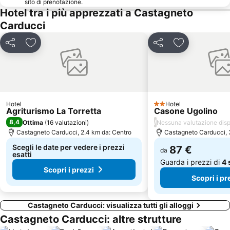
Parco Costiero della Sterpaia
Acquario di Livorno
sito di prenotazione.
Hotel tra i più apprezzati a Castagneto
Parco Costiero di Rimigliano
Marina di Castagneto Carducci Lido
Carducci
Centro Storico di Portoferraio
Naregno
Teatro del Silenzio
Casetta Civinini Castiglione della Pescaia
Condividi
Aggiungi ai preferiti
Condividi
Aggiungi ai pr
Viale dei Cipressi di Bolgheri
Centro storico di Massa Marittima
Le Gorette Lido
Venezia
Procchio beach
Castel San Gimignano
Hotel
Spiaggia di Levante
Spiaggia della Conchiglia
Hotel
2 Stelle
Agriturismo La Torretta
Casone Ugolino
Spiaggia di Marciana Marina
Santuario di Montenero
8,4
/
Ottima
(
16 valutazioni
)
Nessuna valutazione disp
Castagneto Carducci, 2.4 km da: Centro
Castagneto Carducci, 
Scegli le date per vedere i prezzi
87 €
da
esatti
Guarda i prezzi di
4 
Scopri i prezzi
Scopri i pr
Castagneto Carducci: visualizza tutti gli alloggi
Castagneto Carducci: altre strutture