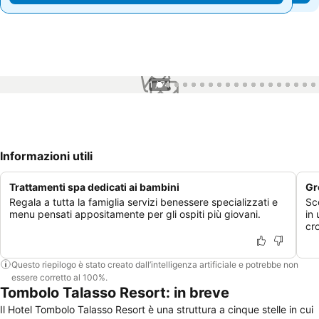
1 / 74
Informazioni utili
Trattamenti spa dedicati ai bambini
Gr
Regala a tutta la famiglia servizi benessere specializzati e
Sc
menu pensati appositamente per gli ospiti più giovani.
in
cr
Questo riepilogo è stato creato dall’intelligenza artificiale e potrebbe non
essere corretto al 100%.
Tombolo Talasso Resort: in breve
Il Hotel Tombolo Talasso Resort è una struttura a cinque stelle in cui