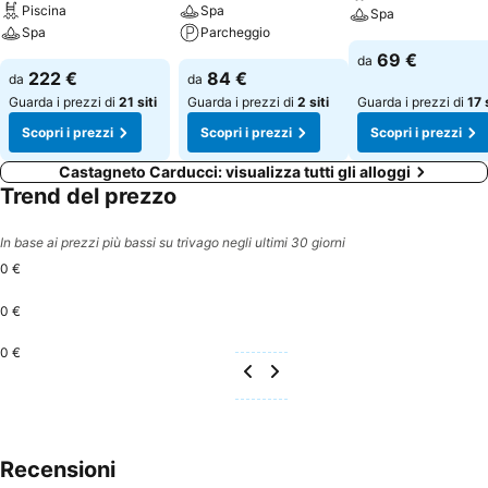
Piscina
Spa
Spa
Spa
Parcheggio
69 €
da
222 €
84 €
da
da
Guarda i prezzi di
21 siti
Guarda i prezzi di
2 siti
Guarda i prezzi di
17 
Scopri i prezzi
Scopri i prezzi
Scopri i prezzi
Castagneto Carducci: visualizza tutti gli alloggi
Trend del prezzo
In base ai prezzi più bassi su trivago negli ultimi 30 giorni
0 €
0 €
0 €
Recensioni