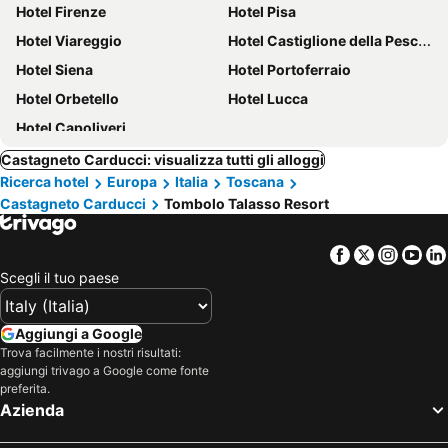
Hotel Firenze
Hotel Pisa
Hotel Viareggio
Hotel Castiglione della Pescaia
Hotel Siena
Hotel Portoferraio
Hotel Orbetello
Hotel Lucca
Hotel Capoliveri
Castagneto Carducci: visualizza tutti gli alloggi
Ricerca hotel
Europa
Italia
Toscana
Castagneto Carducci
Tombolo Talasso Resort
Facebook
Twitter
Insta
Yo
Scegli il tuo paese
Aggiungi a Google
Trova facilmente i nostri risultati:
aggiungi trivago a Google come fonte
preferita.
Azienda