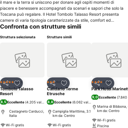
il mare e la terra si uniscono per donare agli ospiti momenti di
piacere e benessere accompagnati da scenari e sapori che solo la
Toscana può regalare. Il Hotel Tombolo Talasso Resort presenta
camere di varia tipologia caratterizzate da stile, comfort ed
Confronta con strutture simili
eleganza. Gli alloggi sono dotati di climatizzatore, TV satellitare,
minibar e telefono. Il bagno privato è provvisto di accappatoio,
Struttura selezionata
Strutture simili
ciabattine, asciugacapelli e kit cortesia. La struttura offre il Wi-Fi
gratuito, una spiaggia attrezzata, due piscine e un esclusivo centro
benessere e talassoterapico. Il parcheggio è disponibile
gratuitamente su prenotazione. La colazione viene servita a buffet
in stile internazionale, mentre il Ristorante Corallo offre un’ampia
scelta di piatti della tradizione toscana preparati con prodotti locali.
Il Hotel Tombolo Talasso Resort dista appena tre minuti dalla
spiaggia, mentre l’arenile dorato di San Vincenzo si raggiunge con
Hotel
Hotel
Hotel
5 Stelle
3 Stelle
4 Stelle
Condividi
Aggiungi ai preferiti
Condividi
Aggiungi ai preferiti
Condividi
Aggiungi 
l’auto in 13 minuti. La località di Vada e il suo premiato mare
Tombolo Talasso
Calidario Terme
Park Hotel Marinet
cristallino dista 28 km dalla struttura.
Resort
Etrusche
9,0
Eccellente
(
7.840 
8,5
8,8
Eccellente
(
4.205 valutazioni
Eccellente
)
(
6.062 valutazioni
)
Marina di Bibbona, 
km da: Centro
Castagneto Carducci,
Campiglia Marittima, 3.1
Italia
km da: Centro
Wi-Fi gratis
Wi-Fi gratis
Wi-Fi gratis
Piscina