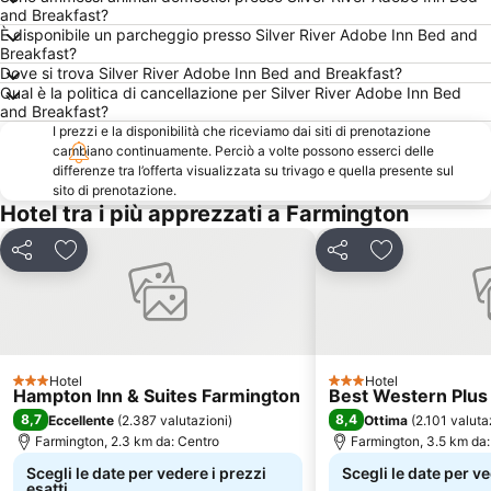
and Breakfast?
È disponibile un parcheggio presso Silver River Adobe Inn Bed and
Breakfast?
Dove si trova Silver River Adobe Inn Bed and Breakfast?
Qual è la politica di cancellazione per Silver River Adobe Inn Bed
and Breakfast?
I prezzi e la disponibilità che riceviamo dai siti di prenotazione
cambiano continuamente. Perciò a volte possono esserci delle
differenze tra l’offerta visualizzata su trivago e quella presente sul
sito di prenotazione.
Hotel tra i più apprezzati a Farmington
Condividi
Aggiungi ai preferiti
Condividi
Aggiungi ai pr
Hotel
Hotel
3 Stelle
3 Stelle
Hampton Inn & Suites Farmington
Best Western Plus
8,7
8,4
Eccellente
(
2.387 valutazioni
)
Ottima
(
2.101 valuta
Farmington, 2.3 km da: Centro
Farmington, 3.5 km da:
Scegli le date per vedere i prezzi
Scegli le date per ve
esatti