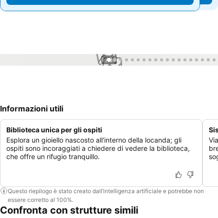
1 / 30
Informazioni utili
Biblioteca unica per gli ospiti
Si
Esplora un gioiello nascosto all'interno della locanda; gli
Vi
ospiti sono incoraggiati a chiedere di vedere la biblioteca,
br
che offre un rifugio tranquillo.
so
Questo riepilogo è stato creato dall’intelligenza artificiale e potrebbe non
essere corretto al 100%.
Confronta con strutture simili