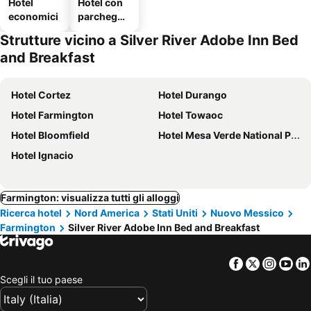
Hotel
Hotel con
economici
parcheggi
o
Strutture vicino a Silver River Adobe Inn Bed
and Breakfast
Hotel Cortez
Hotel Durango
Hotel Farmington
Hotel Towaoc
Hotel Bloomfield
Hotel Mesa Verde National Park
Hotel Ignacio
Farmington: visualizza tutti gli alloggi
Ricerca hotel
Nord America
Stati Uniti
Nuovo Messico
Farmington
Silver River Adobe Inn Bed and Breakfast
Facebook
Twitter
Insta
Yo
Scegli il tuo paese