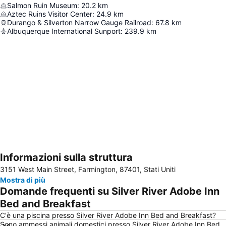
Salmon Ruin Museum
:
20.2
km
Aztec Ruins Visitor Center
:
24.9
km
Durango & Silverton Narrow Gauge Railroad
:
67.8
km
Albuquerque International Sunport
:
239.9
km
Informazioni sulla struttura
Espandi mappa
3151 West Main Street, Farmington, 87401, Stati Uniti
Mostra di più
Domande frequenti su Silver River Adobe Inn
Bed and Breakfast
C'è una piscina presso Silver River Adobe Inn Bed and Breakfast?
Sono ammessi animali domestici presso Silver River Adobe Inn Bed