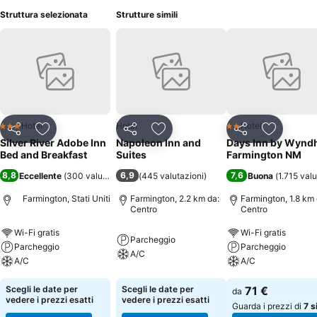
Struttura selezionata
Strutture simili
Hotel
Hotel
Hotel
3 Stelle
2 Stelle
Condividi
Aggiungi ai preferiti
Condividi
Aggiungi ai preferiti
Condividi
Aggiungi 
Silver River Adobe Inn
Napoleon Inn and
Days Inn by Wyn
Bed and Breakfast
Suites
Farmington NM
8,8
6,9
7,6
Eccellente
(
300 valutazioni
)
(
445 valutazioni
)
Buona
(
1.715 valu
Farmington, Stati Uniti
Farmington, 2.2 km da:
Farmington, 1.8 km 
Centro
Centro
Wi-Fi gratis
Wi-Fi gratis
Parcheggio
Parcheggio
Parcheggio
A/C
A/C
A/C
Scegli le date per
Scegli le date per
71 €
da
vedere i prezzi esatti
vedere i prezzi esatti
Guarda i prezzi di
7 si