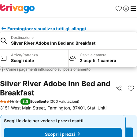
Preferiti
Accedi
Me
Farmington: visualizza tutti gli alloggi
Destinazione
Silver River Adobe Inn Bed and Breakfast
Arrivo/Partenza
Ospiti e camere
Scegli date
2 ospiti, 1 camera
Come i pagamenti influiscono sul posizionamento
Silver River Adobe Inn Bed and
Breakfast
Condividi
Agg
Hotel
8,8
Eccellente
(
300 valutazioni
)
3 Stelle
3151 West Main Street, Farmington, 87401, Stati Uniti
Scegli le date per vedere i prezzi esatti
Scegli le date per vedere i prezzi esatti
Scopri i prezzi
Scopri i prezzi