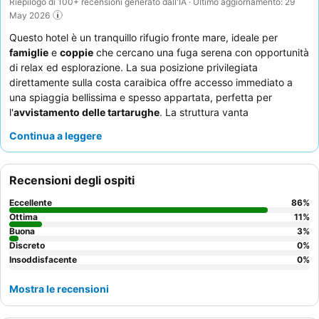
Riepilogo di 100+ recensioni generato dall'IA · Ultimo aggiornamento: 29
May 2026
Questo hotel è un tranquillo rifugio fronte mare, ideale per
famiglie
e
coppie
che cercano una fuga serena con opportunità
di relax ed esplorazione. La sua posizione privilegiata
direttamente sulla costa caraibica offre accesso immediato a
una spiaggia bellissima e spesso appartata, perfetta per
l'
avvistamento delle tartarughe
. La struttura vanta
appartamenti spaziosi e ben organizzati, molti con più camere
Continua a leggere
da letto e bagni, che offrono ampio comfort a tutti gli ospiti. Il
personale eccezionale riceve costantemente elogi per il servizio
cordiale e attento, che si aggiunge alle deliziose opzioni per la
Recensioni degli ospiti
colazione e il pranzo disponibili in loco. Per coloro che
desiderano panorami mozzafiato, si consiglia di richiedere una
Eccellente
86
%
camera ai piani più alti per apprezzare appieno la vista
Ottima
11
%
sull'oceano.
Buona
3
%
Discreto
0
%
Insoddisfacente
0
%
Mostra le recensioni