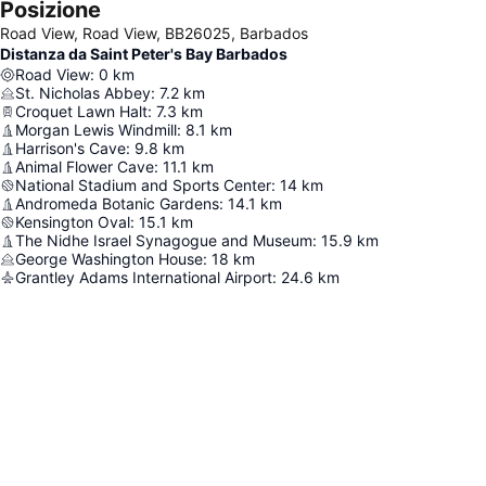
Posizione
Road View, Road View, BB26025, Barbados
Distanza da Saint Peter's Bay Barbados
Road View
:
0
km
St. Nicholas Abbey
:
7.2
km
Croquet Lawn Halt
:
7.3
km
Morgan Lewis Windmill
:
8.1
km
Harrison's Cave
:
9.8
km
Animal Flower Cave
:
11.1
km
National Stadium and Sports Center
:
14
km
Andromeda Botanic Gardens
:
14.1
km
Kensington Oval
:
15.1
km
The Nidhe Israel Synagogue and Museum
:
15.9
km
George Washington House
:
18
km
Grantley Adams International Airport
:
24.6
km