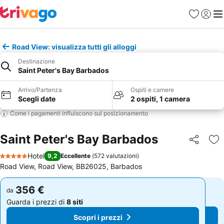
Preferiti
Accedi
Me
Road View: visualizza tutti gli alloggi
Destinazione
Saint Peter's Bay Barbados
Arrivo/Partenza
Ospiti e camere
Scegli date
2 ospiti, 1 camera
Come i pagamenti influiscono sul posizionamento
Saint Peter's Bay Barbados
Condividi
Agg
Hotel
9,2
Eccellente
(
572 valutazioni
)
5 Stelle
Road View, Road View, BB26025, Barbados
356 €
356 €
da
da
Guarda i prezzi di
8 siti
Guarda i prezzi di
8 siti
Scopri i prezzi
Scopri i prezzi