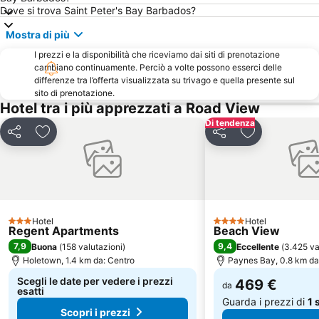
Dove si trova Saint Peter's Bay Barbados?
Mostra di più
I prezzi e la disponibilità che riceviamo dai siti di prenotazione
cambiano continuamente. Perciò a volte possono esserci delle
differenze tra l’offerta visualizzata su trivago e quella presente sul
sito di prenotazione.
Hotel tra i più apprezzati a Road View
Di tendenza
Condividi
Aggiungi ai preferiti
Condividi
Aggiungi ai pr
Hotel
Hotel
3 Stelle
4 Stelle
Regent Apartments
Beach View
7,9
9,4
Buona
(
158 valutazioni
)
Eccellente
(
3.425 va
Holetown, 1.4 km da: Centro
Paynes Bay, 0.8 km da
Scegli le date per vedere i prezzi
469 €
da
esatti
Guarda i prezzi di
1 
Scopri i prezzi