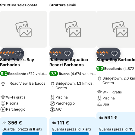
Struttura selezionata
Strutture simili
Hotel
Hotel
Hotel
5 Stelle
4 Stelle
4 Stelle
Condividi
Aggiungi ai preferiti
Condividi
Aggiungi ai preferiti
Condividi
Aggiungi 
Saint Peter's Bay
Radisson Aquatica
Sugar Bay Barbad
Barbados
Resort Barbados
9,0
Eccellente
(
4.872 
9,2
7,7
Eccellente
(
572 valutazioni
)
Buona
(
4.674 valutazioni
)
Bridgetown, 2.0 km
Centro
Road View, Barbados
Bridgetown, 1.3 km da:
Centro
Wi-Fi gratis
Wi-Fi gratis
Piscina
Piscina
Piscina
Parcheggio
Spa
Parcheggio
A/C
Scopri i prezzi
591 €
da
Scopri i prezzi
Scopri i prezzi
356 €
111 €
da
da
Guarda i prezzi di
8 siti
Guarda i prezzi di
7 siti
Guarda i prezzi di
15 