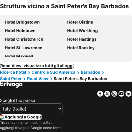
Strutture vicino a Saint Peter's Bay Barbados
Hotel Bridgetown
Hotel Oistins
Hotel Holetown
Hotel Worthing
Hotel Christchurch
Hotel Hastings
Hotel St. Lawrence
Hotel Rockley
Hotel Maxwell
Road View: visualizza tutti gli alloggi
Ricerca hotel
Centro e Sud America
Barbados
Saint Peter
Road View
Saint Peter's Bay Barbados
Facebook
Twitter
Insta
Yo
Scegli il tuo paese
Aggiungi a Google
Trova facilmente i nostri risultati:
aggiungi trivago a Google come fonte