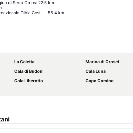
ico di Serra Orrios
:
22.5
km
m
Aeroporto Internazionale Olbia Costa Smeralda
:
55.4
km
Espandi mappa
La Caletta
Marina di Orosei
Cala di Budoni
Cala Luna
Cala Liberotto
Capo Comino
tani