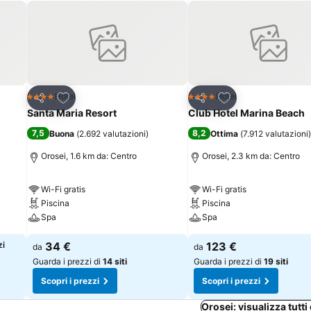
Aggiungi ai preferiti
Aggiungi ai preferi
Hotel
Hotel
4 Stelle
4 Stelle
Condividi
Condividi
Santa Maria Resort
Club Hotel Marina Beach
7,5
8,2
Buona
(
2.692 valutazioni
)
Ottima
(
7.912 valutazioni
)
Orosei, 1.6 km da: Centro
Orosei, 2.3 km da: Centro
Wi-Fi gratis
Wi-Fi gratis
Piscina
Piscina
Spa
Spa
zi
34 €
123 €
da
da
Guarda i prezzi di
14 siti
Guarda i prezzi di
19 siti
Scopri i prezzi
Scopri i prezzi
Orosei: visualizza tutti 