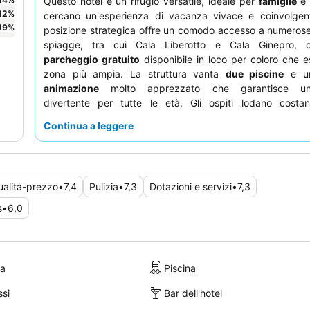
Questo hotel è un rifugio versatile, ideale per
famiglie
12
%
cercano un'esperienza di vacanza vivace e coinvolgen
19
%
posizione strategica offre un comodo accesso a numeros
spiagge, tra cui Cala Liberotto e Cala Ginepro, 
parcheggio gratuito
disponibile in loco per coloro che e
zona più ampia. La struttura vanta
due piscine
e 
animazione
molto apprezzato che garantisce un'
divertente per tutte le età. Gli ospiti lodano costan
personale e il servizio
per la loro eccezionale ge
Continua a leggere
professionalità, con il
team della reception
notato p
atteggiamento accogliente. Sebbene il cibo riceva ge
critiche, la
pizza
è spesso evidenziata come un'opzione cu
riscatta. Per un soggiorno più confortevole, si consiglia d
alità-prezzo
•
7,4
Pulizia
•
7,3
Dotazioni e servizi
•
7,3
una camera recentemente ristrutturata.
s
•
6,0
ra
Piscina
si
Bar dell'hotel