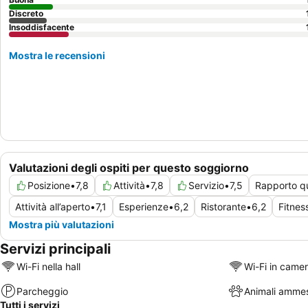
Discreto
Insoddisfacente
Mostra le recensioni
Valutazioni degli ospiti per questo soggiorno
Posizione
•
7,8
Attività
•
7,8
Servizio
•
7,5
Rapporto qu
Attività all’aperto
•
7,1
Esperienze
•
6,2
Ristorante
•
6,2
Fitnes
Mostra più valutazioni
Servizi principali
Wi-Fi nella hall
Wi-Fi in came
Parcheggio
Animali ammes
Tutti i servizi