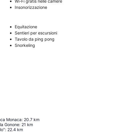
Wi-Fi gratis nelle camere
Insonorizzazione
Equitazione
Sentieri per escursioni
Tavolo da ping pong
Snorkeling
oca Monaca
:
20.7
km
ala Gonone
:
21
km
lo"
:
22.4
km