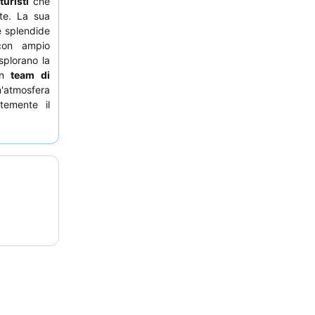
e
turisti
che
te. La sua
e splendide
con ampio
splorano la
un
team di
atmosfera
temente il
ntilezza e
er il loro
neralmente
linaria che
i richiedere