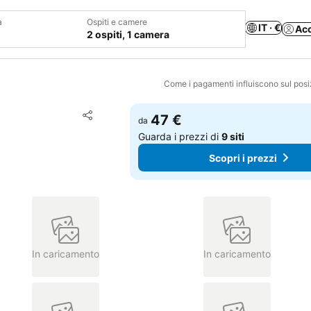
a
Ospiti e camere
IT · €
Ac
2 ospiti, 1 camera
Come i pagamenti influiscono sul pos
Aggiungi ai preferiti
47 €
da
Condividi
Guarda i prezzi di
9 siti
Scopri i prezzi
In caricamento
In caricamento