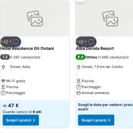
Aggiungi ai preferiti
Aggiungi ai preferiti
Hotel
Hotel
4 Stelle
4 Stelle
Condividi
Condividi
Hotel Residence Gli Ontani
Alba Dorata Resort
7,2
8,0
(
1.387 valutazioni
)
Ottima
(
1.466 valutazioni
)
Orosei, Italia
Orosei, 7.9 km da: Centro
Wi-Fi gratis
Piscina
Piscina
Parcheggio
Parcheggio
Animali ammessi
47 €
Scegli le date per vedere i prez
da
esatti
Guarda i prezzi di
9 siti
Scopri i prezzi
Scopri i prezzi