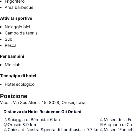
Frigorifero
Area barbecue
Attività sportive
Noleggio bici
Campo da tennis
Sub
Pesca
Per bambini
Miniclub
Tema/tipo di hotel
Hotel ecologico
Posizione
Vico I, Via Sos Alinos, 15, 8028, Orosei, Italia
Distanza da Hotel Residence Gli Ontani
Spiaggia di Bérchida
:
6
km
Museo della F
Orosei
:
8.9
km
Acquario di C
Chiesa di Nostra Signora di Loddhusio (rovine)
:
9.7
km
Museo "Fancel