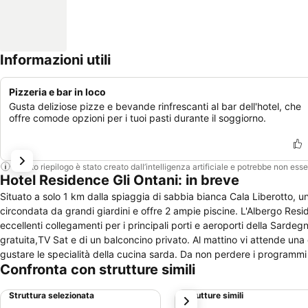
Informazioni utili
Pizzeria e bar in loco
Gusta deliziose pizze e bevande rinfrescanti al bar dell'hotel, che
offre comode opzioni per i tuoi pasti durante il soggiorno.
Questo riepilogo è stato creato dall’intelligenza artificiale e potrebbe non ess
Hotel Residence Gli Ontani: in breve
Situato a solo 1 km dalla spiaggia di sabbia bianca Cala Liberotto, un
circondata da grandi giardini e offre 2 ampie piscine. L'Albergo Resid
eccellenti collegamenti per i principali porti e aeroporti della Sardeg
gratuita,TV Sat e di un balconcino privato. Al mattino vi attende una c
gustare le specialità della cucina sarda. Da non perdere i programmi d
Confronta con strutture simili
vostra disposizione inoltre una sala giochi, un parcheggio, una lavand
Struttura selezionata
Strutture simili
successivo