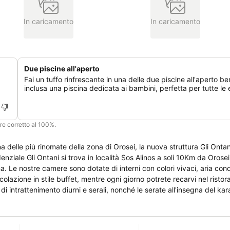
In caricamento
In caricamento
Due piscine all'aperto
Fai un tuffo rinfrescante in una delle due piscine all'aperto be
inclusa una piscina dedicata ai bambini, perfetta per tutte le 
ere corretto al 100%.
a delle più rinomate della zona di Orosei, la nuova struttura Gli Ontan
enziale Gli Ontani si trova in località Sos Alinos a soli 10Km da Orose
na. Le nostre camere sono dotate di interni con colori vivaci, aria con
olazione in stile buffet, mentre ogni giorno potrete recarvi nel ristor
i intrattenimento diurni e serali, nonché le serate all'insegna del ka
eria a gettoni e un giardino attrezzato con lettini, ombrelloni e docc