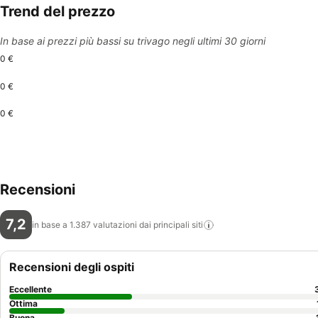
Trend del prezzo
In base ai prezzi più bassi su trivago negli ultimi 30 giorni
0 €
0 €
0 €
Recensioni
7,2
in base a 1.387 valutazioni dai principali
siti
Recensioni degli ospiti
Eccellente
Ottima
Buona