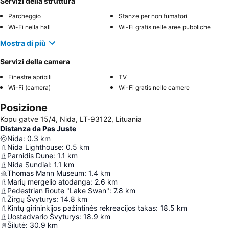
Servizi della struttura
Parcheggio
Stanze per non fumatori
Wi-Fi nella hall
Wi-Fi gratis nelle aree pubbliche
Mostra di più
Servizi della camera
Finestre apribili
TV
Wi-Fi (camera)
Wi-Fi gratis nelle camere
Posizione
Kopu gatve 15/4, Nida, LT-93122, Lituania
Distanza da Pas Juste
Nida
:
0.3
km
Nida Lighthouse
:
0.5
km
Parnidis Dune
:
1.1
km
Nida Sundial
:
1.1
km
Thomas Mann Museum
:
1.4
km
Marių mergelio atodanga
:
2.6
km
Pedestrian Route "Lake Swan"
:
7.8
km
Žirgų Švyturys
:
14.8
km
Kintų girininkijos pažintinės rekreacijos takas
:
18.5
km
Uostadvario Švyturys
:
18.9
km
Šilutė
:
30.9
km