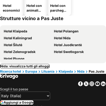
Hotel
Hotel con
Hotel con
economici
animali
parcheggi
ammessi
o
Strutture vicino a Pas Juste
Hotel Klaipeda
Hotel Polangen
Hotel Kaliningrad
Hotel Nida
Hotel Šilutė
Hotel Juodkrantė
Hotel Zelenogradsk
Hotel Swetlogorsk
Hotel Plunge
Nida: visualizza tutti gli alloggi
Ricerca hotel
Europa
Lituania
Klaipeda
Nida
Pas Juste
Facebook
Twitter
Insta
Yo
Scegli il tuo paese
Aggiungi a Google