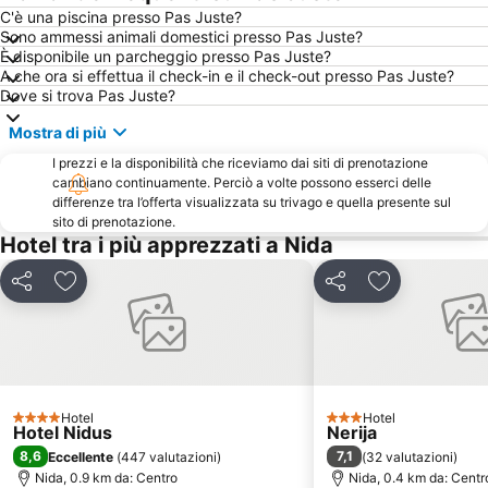
C'è una piscina presso Pas Juste?
Sono ammessi animali domestici presso Pas Juste?
È disponibile un parcheggio presso Pas Juste?
A che ora si effettua il check-in e il check-out presso Pas Juste?
Dove si trova Pas Juste?
Mostra di più
I prezzi e la disponibilità che riceviamo dai siti di prenotazione
cambiano continuamente. Perciò a volte possono esserci delle
differenze tra l’offerta visualizzata su trivago e quella presente sul
sito di prenotazione.
Hotel tra i più apprezzati a Nida
Condividi
Aggiungi ai preferiti
Condividi
Aggiungi ai pr
Hotel
Hotel
4 Stelle
3 Stelle
Hotel Nidus
Nerija
8,6
7,1
Eccellente
(
447 valutazioni
)
(
32 valutazioni
)
Nida, 0.9 km da: Centro
Nida, 0.4 km da: Centr