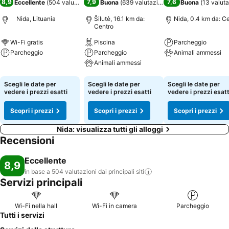
8,9
7,9
7,6
Eccellente
(
504 valutazioni
)
Buona
(
639 valutazioni
)
Buona
(
13 valuta
Nida, Lituania
Šilutė, 16.1 km da:
Nida, 0.4 km da: C
Centro
Wi-Fi gratis
Piscina
Parcheggio
Parcheggio
Parcheggio
Animali ammessi
Animali ammessi
Scopri i prezzi
Scopri i prezzi
Scopri i prezzi
Scegli le date per
Scegli le date per
Scegli le date per
vedere i prezzi esatti
vedere i prezzi esatti
vedere i prezzi esatt
Scopri i prezzi
Scopri i prezzi
Scopri i prezzi
Nida: visualizza tutti gli alloggi
Recensioni
Eccellente
8,9
in base a 504 valutazioni dai principali
siti
Servizi principali
Wi-Fi nella hall
Wi-Fi in camera
Parcheggio
Tutti i servizi