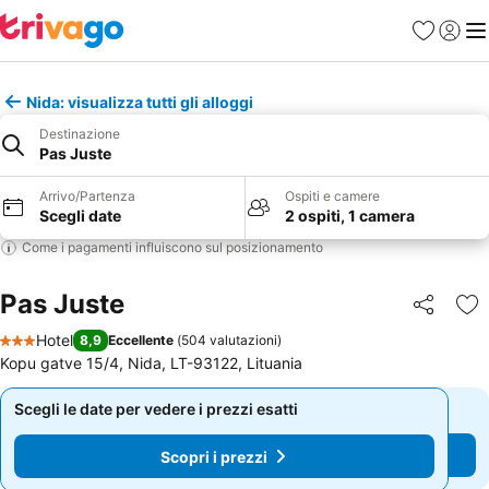
Preferiti
Accedi
Me
Nida: visualizza tutti gli alloggi
Destinazione
Pas Juste
Arrivo/Partenza
Ospiti e camere
Scegli date
2 ospiti, 1 camera
Come i pagamenti influiscono sul posizionamento
Pas Juste
Condividi
Agg
Hotel
8,9
Eccellente
(
504 valutazioni
)
3 Stelle
Kopu gatve 15/4, Nida, LT-93122, Lituania
Scegli le date per vedere i prezzi esatti
Scegli le date per vedere i prezzi esatti
Scopri i prezzi
Scopri i prezzi