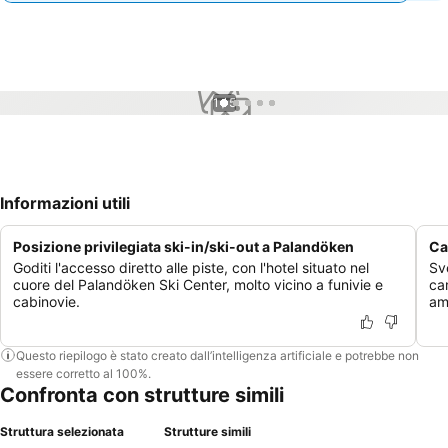
1 / 5
Informazioni utili
Posizione privilegiata ski-in/ski-out a Palandöken
Ca
Goditi l'accesso diretto alle piste, con l'hotel situato nel
Sv
cuore del Palandöken Ski Center, molto vicino a funivie e
ca
cabinovie.
am
Questo riepilogo è stato creato dall’intelligenza artificiale e potrebbe non
essere corretto al 100%.
Confronta con strutture simili
Struttura selezionata
Strutture simili