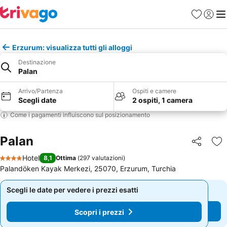
Preferiti
Accedi
Me
Erzurum: visualizza tutti gli alloggi
Destinazione
Palan
Arrivo/Partenza
Ospiti e camere
Scegli date
2 ospiti, 1 camera
Come i pagamenti influiscono sul posizionamento
Palan
Condividi
Agg
Hotel
8,1
Ottima
(
297 valutazioni
)
4 Stelle
Palandöken Kayak Merkezi, 25070, Erzurum, Turchia
Scegli le date per vedere i prezzi esatti
Scegli le date per vedere i prezzi esatti
Scopri i prezzi
Scopri i prezzi