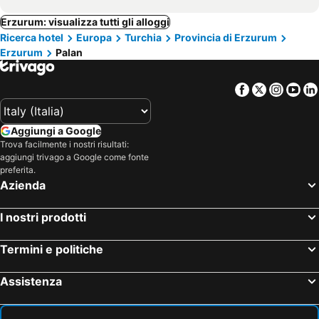
Erzurum: visualizza tutti gli alloggi
Ricerca hotel
Europa
Turchia
Provincia di Erzurum
Erzurum
Palan
Facebook
Twitter
Insta
Yo
Aggiungi a Google
Trova facilmente i nostri risultati:
aggiungi trivago a Google come fonte
preferita.
Azienda
I nostri prodotti
Termini e politiche
Assistenza