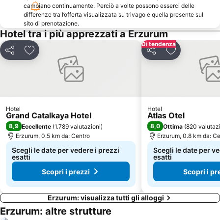
cambiano continuamente. Perciò a volte possono esserci delle
differenze tra l’offerta visualizzata su trivago e quella presente sul
sito di prenotazione.
Hotel tra i più apprezzati a Erzurum
Di tendenza
Condividi
Aggiungi ai preferiti
Condividi
Aggiungi ai pr
Hotel
Hotel
Grand Catalkaya Hotel
Atlas Otel
8,9
8,0
Eccellente
(
1.789 valutazioni
)
Ottima
(
820 valutaz
Erzurum, 0.5 km da: Centro
Erzurum, 0.8 km da: Ce
Scegli le date per vedere i prezzi
Scegli le date per ve
esatti
esatti
Scopri i prezzi
Scopri i pr
Erzurum: visualizza tutti gli alloggi
Erzurum: altre strutture