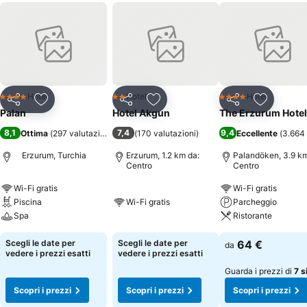
Hotel
Hotel
Hotel
4 Stelle
2 Stelle
4 Stelle
Condividi
Aggiungi ai preferiti
Condividi
Aggiungi ai preferiti
Condividi
Aggiungi 
Palan
Hotel Akgun
The Erzurum Hotel
8,1
7,4
9,4
Ottima
(
297 valutazioni
)
(
170 valutazioni
)
Eccellente
(
3.664 
Erzurum, Turchia
Erzurum, 1.2 km da:
Palandöken, 3.9 km
Centro
Centro
Wi-Fi gratis
Wi-Fi gratis
Piscina
Wi-Fi gratis
Parcheggio
Spa
Ristorante
Scegli le date per
Scegli le date per
64 €
da
vedere i prezzi esatti
vedere i prezzi esatti
Guarda i prezzi di
7 si
Scopri i prezzi
Scopri i prezzi
Scopri i prezzi