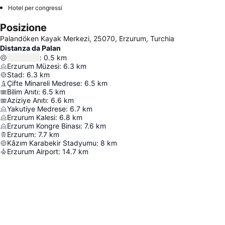
Hotel per congressi
Posizione
Palandöken Kayak Merkezi, 25070, Erzurum, Turchia
Distanza da Palan
:
0.5
km
Erzurum Müzesi
:
6.3
km
Stad
:
6.3
km
Çifte Minareli Medrese
:
6.5
km
Bilim Anıtı
:
6.5
km
Aziziye Anıtı
:
6.6
km
Yakutiye Medrese
:
6.7
km
Erzurum Kalesi
:
6.8
km
Erzurum Kongre Binası
:
7.6
km
Erzurum
:
7.7
km
Kâzım Karabekir Stadyumu
:
8
km
Erzurum Airport
:
14.7
km