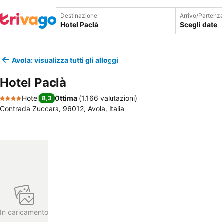
Destinazione
Arrivo/Partenz
Scegli date
Avola: visualizza tutti gli alloggi
Hotel Paclà
Hotel
Ottima
(
1.166 valutazioni
)
8,3
4 Stelle
Contrada Zuccara, 96012, Avola, Italia
In caricamento