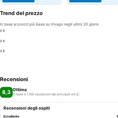
Trend del prezzo
In base ai prezzi più bassi su trivago negli ultimi 30 giorni
0 €
0 €
0 €
Recensioni
Ottima
8,3
in base a 1.166 valutazioni dai principali
siti
Recensioni degli ospiti
Eccellente