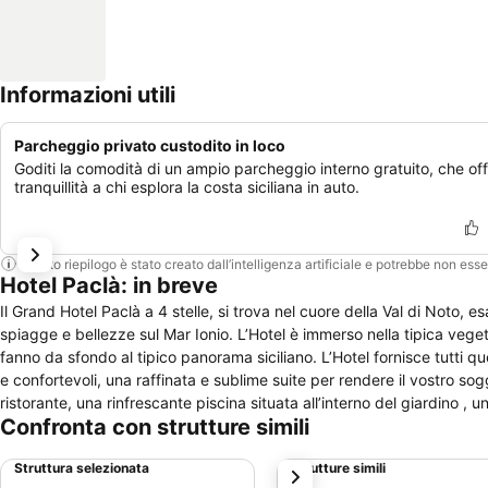
Informazioni utili
Parcheggio privato custodito in loco
Goditi la comodità di un ampio parcheggio interno gratuito, che of
tranquillità a chi esplora la costa siciliana in auto.
Questo riepilogo è stato creato dall’intelligenza artificiale e potrebbe non ess
Hotel Paclà: in breve
Il Grand Hotel Paclà a 4 stelle, si trova nel cuore della Val di Noto, e
spiagge e bellezze sul Mar Ionio. L’Hotel è immerso nella tipica veget
fanno da sfondo al tipico panorama siciliano. L’Hotel fornisce tutti qu
e confortevoli, una raffinata e sublime suite per rendere il vostro sog
ristorante, una rinfrescante piscina situata all’interno del giardino , una sala di
Confronta con strutture simili
raggiungere e visitare in breve tempo le bellezze e gli eventi più suggest
cornice delle vostre vacanze.
Struttura selezionata
Strutture simili
successivo