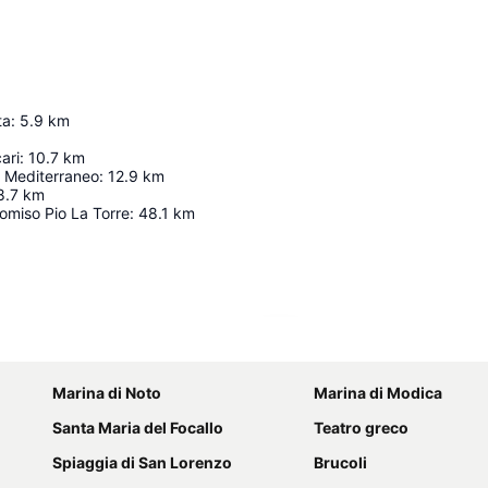
ta
:
5.9
km
ari
:
10.7
km
 Mediterraneo
:
12.9
km
8.7
km
omiso Pio La Torre
:
48.1
km
Espandi mappa
Marina di Noto
Marina di Modica
Santa Maria del Focallo
Teatro greco
Spiaggia di San Lorenzo
Brucoli