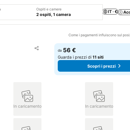
a
Ospiti e camere
IT · €
Ac
2 ospiti, 1 camera
Come i pagamenti influiscono sul pos
Aggiungi ai preferiti
56 €
da
Condividi
Guarda i prezzi di
11 siti
Scopri i prezzi
In caricamento
In caricamento