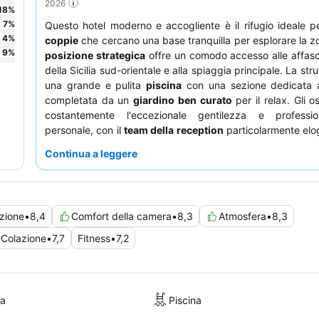
2026
18
%
7
%
Questo hotel moderno e accogliente è il rifugio ideale 
4
%
coppie
che cercano una base tranquilla per esplorare la z
9
%
posizione strategica
offre un comodo accesso alle affasci
della Sicilia sud-orientale e alla spiaggia principale. La str
una grande e pulita
piscina
con una sezione dedicata a
completata da un
giardino ben curato
per il relax. Gli o
costantemente l'eccezionale gentilezza e professio
personale, con il
team della reception
particolarmente elog
sua attenzione. Per la migliore esperienza, considerate di
Continua a leggere
una camera con
balcone
per un ulteriore spazio privato.
zione
•
8,4
Comfort della camera
•
8,3
Atmosfera
•
8,3
Colazione
•
7,7
Fitness
•
7,2
ra
Piscina