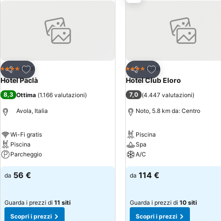
Aggiungi ai preferiti
Aggiungi ai preferiti
Hotel
Hotel
4 Stelle
4 Stelle
Condividi
Condividi
Hotel Paclà
Hotel Club Eloro
8,3
7,0
Ottima
(
1.166 valutazioni
)
(
4.447 valutazioni
)
Avola, Italia
Noto, 5.8 km da: Centro
Wi-Fi gratis
Piscina
Piscina
Spa
Parcheggio
A/C
56 €
114 €
da
da
Guarda i prezzi di
11 siti
Guarda i prezzi di
10 siti
Scopri i prezzi
Scopri i prezzi