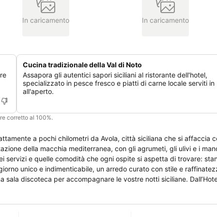
In caricamento
In caricamento
Cucina tradizionale della Val di Noto
fre
Assapora gli autentici sapori siciliani al ristorante dell'hotel,
specializzato in pesce fresco e piatti di carne locale serviti in
all'aperto.
ere corretto al 100%.
sattamente a pochi chilometri da Avola, città siciliana che si affaccia c
azione della macchia mediterranea, con gli agrumeti, gli ulivi e i man
ei servizi e quelle comodità che ogni ospite si aspetta di trovare: sta
giorno unico e indimenticabile, un arredo curato con stile e raffinatez
scoteca per accompagnare le vostre notti siciliane. Dall’Hotel è possibile
ivi e folkloristici di tutta la Sicilia. Il mare e il sole della nostra iso