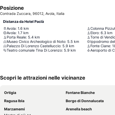
Posizione
Contrada Zuccara, 96012, Avola, Italia
Distanza da Hotel Paclà
Avola
:
1.6
km
Colonna Pizzu
Avola
:
1.7
km
Eloro
:
6.3
km
Porta Reale
:
5.4
km
Torre di Vendic
Museo Civico Archeologico di Noto
:
5.5
km
Ippodromo del
Palazzo Di Lorenzo Castelluccio
:
5.9
km
Fonte Ciane
:
1
Teatro comunale Tina Di Lorenzo
:
5.9
km
Aeroporto di C
Scopri le attrazioni nelle vicinanze
Ortigia
Fontane Bianche
Ragusa Ibla
Borgo di Donnalucata
Marzamemi
Arenella beach