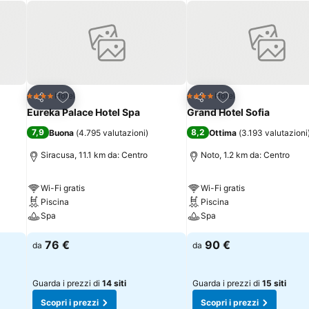
Aggiungi ai preferiti
Aggiungi ai preferi
Hotel
Hotel
4 Stelle
4 Stelle
Condividi
Condividi
Eureka Palace Hotel Spa
Grand Hotel Sofia
7,9
8,2
Buona
(
4.795 valutazioni
)
Ottima
(
3.193 valutazioni
Siracusa, 11.1 km da: Centro
Noto, 1.2 km da: Centro
Wi-Fi gratis
Wi-Fi gratis
Piscina
Piscina
Spa
Spa
76 €
90 €
da
da
Guarda i prezzi di
14 siti
Guarda i prezzi di
15 siti
Scopri i prezzi
Scopri i prezzi