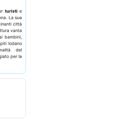
per
turisti
e
ona. La sua
nanti città
uttura vanta
i bambini,
spiti lodano
nalità del
iato per la
 richiedere