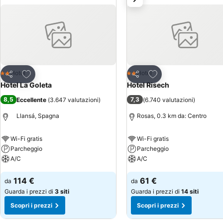
Aggiungi ai preferiti
Aggiungi ai preferiti
Hotel
Hotel
2 Stelle
2 Stelle
Condividi
Condividi
Hotel La Goleta
Hotel Risech
8,5
7,3
Eccellente
(
3.647 valutazioni
)
(
6.740 valutazioni
)
Llansá, Spagna
Rosas, 0.3 km da: Centro
Wi-Fi gratis
Wi-Fi gratis
Parcheggio
Parcheggio
A/C
A/C
Scopri i prezzi
Scopri i prezzi
114 €
61 €
da
da
Guarda i prezzi di
3 siti
Guarda i prezzi di
14 siti
Scopri i prezzi
Scopri i prezzi