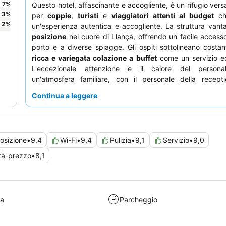
7
%
Questo hotel, affascinante e accogliente, è un rifugio versa
3
%
per
coppie
,
turisti
e
viaggiatori attenti al budget
ch
2
%
un'esperienza autentica e accogliente. La struttura vanta
posizione
nel cuore di Llançà, offrendo un facile accesso
porto e a diverse spiagge. Gli ospiti sottolineano costa
ricca e variegata colazione a buffet
come un servizio ec
L'eccezionale attenzione e il calore del persona
un'atmosfera familiare, con il personale della recept
elogiato per la sua disponibilità e le sue competenze multi
Continua a leggere
un soggiorno più tranquillo, gli ospiti consigliano di ric
camera con vista sul giardino.
osizione
•
9,4
Wi-Fi
•
9,4
Pulizia
•
9,1
Servizio
•
9,0
tà-prezzo
•
8,1
ra
Parcheggio