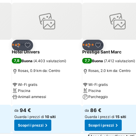
Aggiungi ai preferiti
Aggiungi ai preferi
Hotel
Hotel
3 Stelle
4 Stelle
Condividi
Condividi
Hotel Univers
Prestige Sant Marc
7,8
7,7
Buona
(
4.403 valutazioni
)
Buona
(
7.412 valutazioni
)
Rosas, 0.9 km da: Centro
Rosas, 2.0 km da: Centro
Wi-Fi gratis
Wi-Fi gratis
Piscina
Piscina
Animali ammessi
Parcheggio
Scopri i prezzi
Scopri i prezzi
94 €
86 €
da
da
Guarda i prezzi di
10 siti
Guarda i prezzi di
15 siti
Scopri i prezzi
Scopri i prezzi