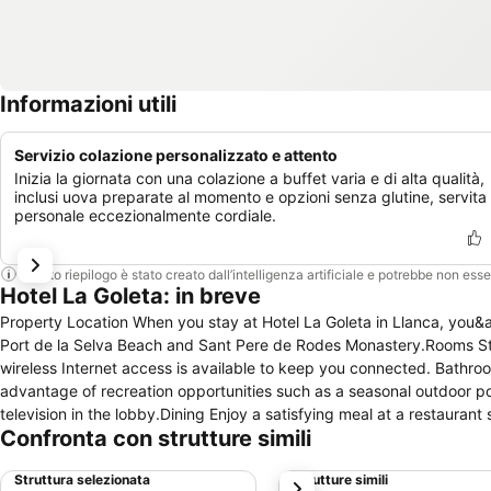
Informazioni utili
Servizio colazione personalizzato e attento
Inizia la giornata con una colazione a buffet varia e di alta qualità,
inclusi uova preparate al momento e opzioni senza glutine, servita
personale eccezionalmente cordiale.
Questo riepilogo è stato creato dall’intelligenza artificiale e potrebbe non ess
Hotel La Goleta: in breve
Property Location When you stay at Hotel La Goleta in Llanca, you&apo
Port de la Selva Beach and Sant Pere de Rodes Monastery.Rooms Sta
wireless Internet access is available to keep you connected. Bathr
advantage of recreation opportunities such as a seasonal outdoor po
television in the lobby.Dining Enjoy a satisfying meal at a restauran
Confronta con strutture simili
include a safe deposit box at the front desk and an elevator lift. Thi
onsite.. (* Sorry, this information is not available in the selected la
Struttura selezionata
Strutture simili
successivo