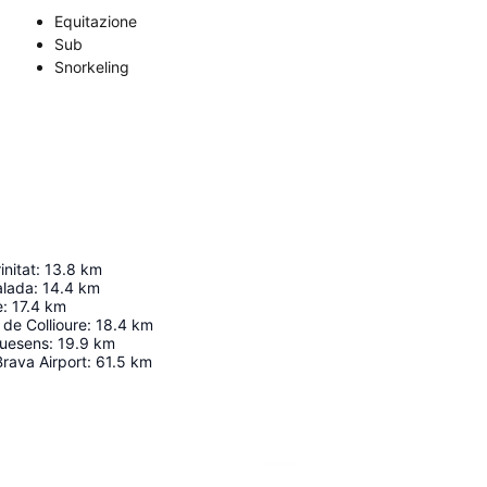
Equitazione
Sub
Snorkeling
initat
:
13.8
km
alada
:
14.4
km
e
:
17.4
km
de Collioure
:
18.4
km
quesens
:
19.9
km
rava Airport
:
61.5
km