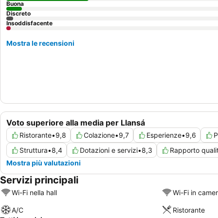
Buona
Discreto
Insoddisfacente
Mostra le recensioni
Voto superiore alla media per Llansá
Ristorante
•
9,8
Colazione
•
9,7
Esperienze
•
9,6
P
Struttura
•
8,4
Dotazioni e servizi
•
8,3
Rapporto quali
Mostra più valutazioni
Servizi principali
Wi-Fi nella hall
Wi-Fi in came
A/C
Ristorante