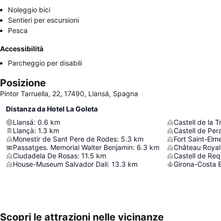
Noleggio bici
Sentieri per escursioni
Pesca
Accessibilità
Parcheggio per disabili
Posizione
Pintor Tarruella, 22, 17490, Llansá, Spagna
Distanza da Hotel La Goleta
Llansá
:
0.6
km
Castell de la Tr
Llançà
:
1.3
km
Castell de Per
Monestir de Sant Pere de Rodes
:
5.3
km
Fort Saint-Elm
Passatges. Memorial Walter Benjamin
:
6.3
km
Château Royal 
Ciudadela De Rosas
:
11.5
km
Castell de Re
House-Museum Salvador Dalí
:
13.3
km
Girona-Costa B
Scopri le attrazioni nelle vicinanze