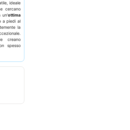
tile, ideale
e cercano
 un'
ottima
 a piedi al
ntemente la
cezionale.
le creano
ion spesso
lingue. Per
hiedere una