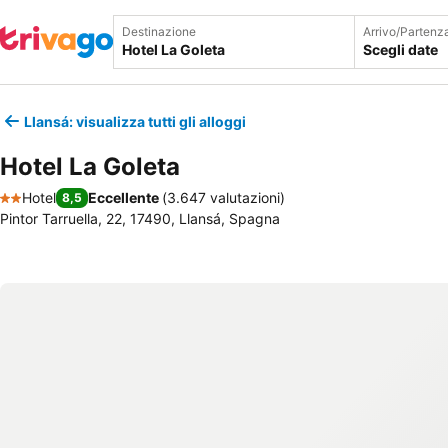
Destinazione
Arrivo/Partenz
Scegli date
Llansá: visualizza tutti gli alloggi
Hotel La Goleta
Hotel
Eccellente
(
3.647 valutazioni
)
8,5
2 Stelle
Pintor Tarruella, 22, 17490, Llansá, Spagna