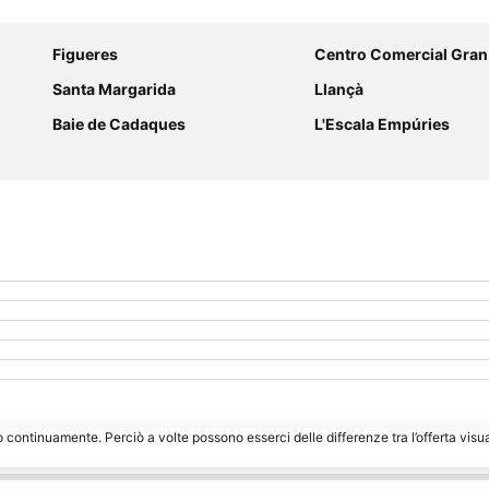
Espandi mappa
Figueres
Centro Comercial Gran
Santa Margarida
Llançà
Baie de Cadaques
L'Escala Empúries
o continuamente. Perciò a volte possono esserci delle differenze tra l’offerta visu