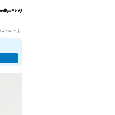
Menu
cedi
izionamento