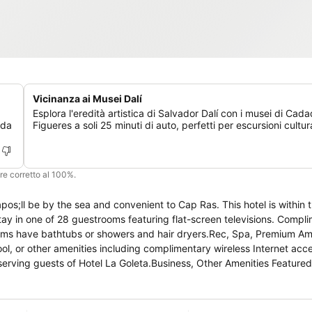
Vicinanza ai Musei Dalí
Esplora l'eredità artistica di Salvador Dalí con i musei di Cad
 da
Figueres a soli 25 minuti di auto, perfetti per escursioni cultura
ere corretto al 100%.
s;ll be by the sea and convenient to Cap Ras. This hotel is within th
y in one of 28 guestrooms featuring flat-screen televisions. Compl
ooms have bathtubs or showers and hair dryers.Rec, Spa, Premium Am
ol, or other amenities including complimentary wireless Internet acc
t serving guests of Hotel La Goleta.Business, Other Amenities Feature
s hotel has 2 meeting rooms available for events. Free self parking is 
nguage and is shown in EN)