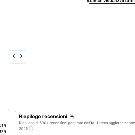
Llansá: visualizza tutti 
Riepilogo recensioni
Riepilogo di 500+ recensioni generato dall'IA · Ultimo aggiornamento
51
%
2026
37
%