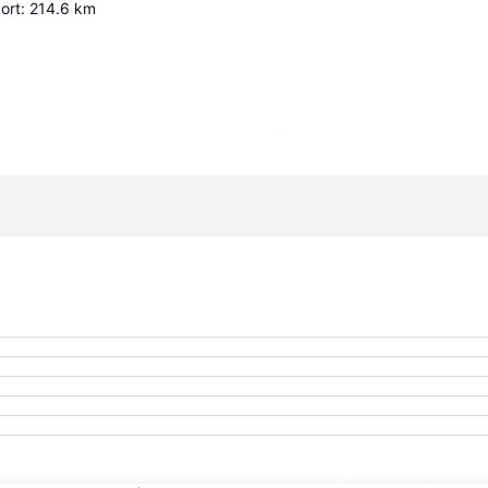
ort
:
214.6
km
Espandi mappa