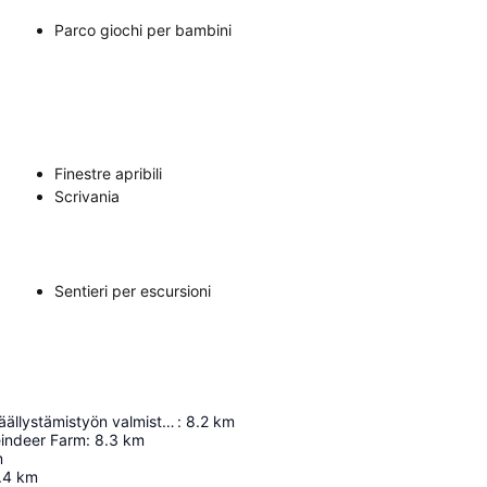
Parco giochi per bambini
Finestre apribili
Scrivania
Sentieri per escursioni
Valtatien 4:n päällystämistyön valmistumisen muistoksi 5.9.1978
:
8.2
km
eindeer Farm
:
8.3
km
m
.4
km