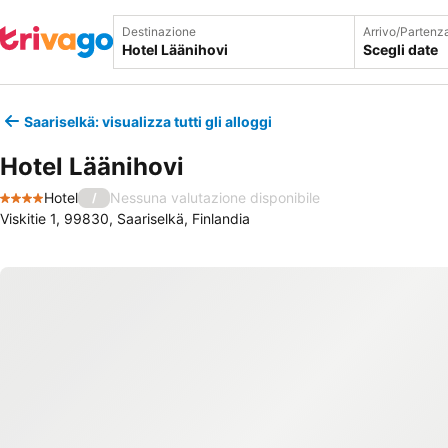
Destinazione
Arrivo/Partenz
Scegli date
Saariselkä: visualizza tutti gli alloggi
Hotel Läänihovi
Hotel
Nessuna valutazione disponibile
/
4 Stelle
Viskitie 1, 99830, Saariselkä, Finlandia