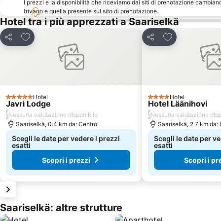
I prezzi e la disponibilità che riceviamo dai siti di prenotazione cambian
trivago e quella presente sul sito di prenotazione.
Hotel tra i più apprezzati a Saariselkä
Aggiungi ai preferiti
Aggiungi ai pref
Condividi
Condividi
Hotel
Hotel
5 Stelle
4 Stelle
Javri Lodge
Hotel Läänihovi
/
/
Nessuna valutazione disponibile
Nessuna valutazione disp
Saariselkä, 0.4 km da: Centro
Saariselkä, 2.7 km da:
Scegli le date per vedere i prezzi
Scegli le date per ve
esatti
esatti
Scopri i prezzi
Scopri i pr
Saariselkä: altre strutture