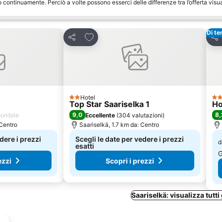
o continuamente. Perciò a volte possono esserci delle differenze tra l’offerta visu
Di t
eriti
Aggiungi ai preferiti
Condividi
Con
Hotel
2 Stelle
4 S
Top Star Saariselka 1
Ho
9,0
8,
onibile
Eccellente
(
304 valutazioni
)
 Centro
Saariselkä, 1.7 km da: Centro
dere i prezzi
Scegli le date per vedere i prezzi
d
esatti
G
ezzi
Scopri i prezzi
Saariselkä: visualizza tutti 