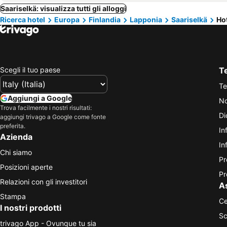
Saariselkä: visualizza tutti gli alloggi
Ricerca hotel
Europa
Finlandia
Lapponia
Saariselkä
Ho
Scegli il tuo paese
Te
Te
Aggiungi a Google
No
Trova facilmente i nostri risultati:
Di
aggiungi trivago a Google come fonte
preferita.
In
Azienda
In
Chi siamo
Pr
Posizioni aperte
Pr
Relazioni con gli investitori
A
Stampa
Ce
I nostri prodotti
Sc
trivago App - Ovunque tu sia