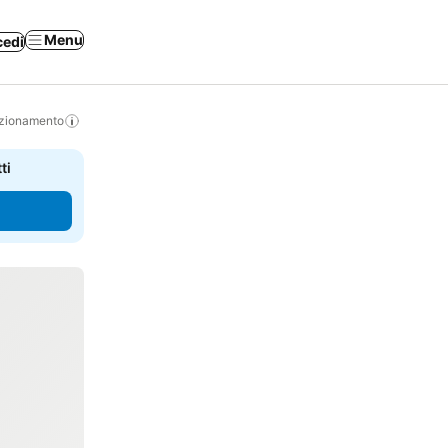
Menu
cedi
izionamento
ti