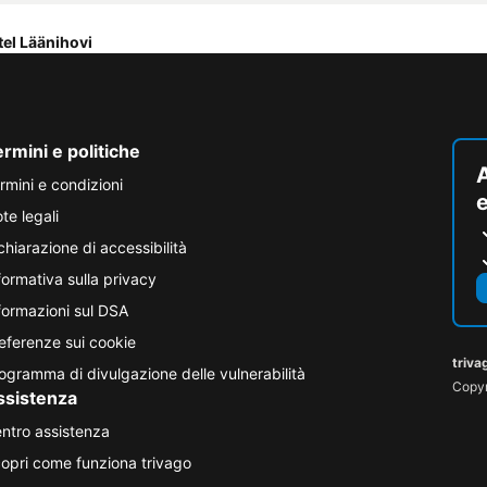
tel Läänihovi
rmini e politiche
A
rmini e condizioni
e
te legali
chiarazione di accessibilità
formativa sulla privacy
formazioni sul DSA
eferenze sui cookie
triva
ogramma di divulgazione delle vulnerabilità
Copyri
ssistenza
ntro assistenza
opri come funziona trivago