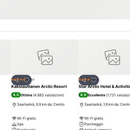
Aggiungi ai preferiti
Aggiungi ai preferi
Hotel
Hotel
5 Stelle
4 Stelle
Condividi
Condividi
Kakslauttanen Arctic Resort
Star Arctic Hotel & Activit
8,0
8,9
Ottima
(
4.883 valutazioni
)
Eccellente
(
1.731 valutazi
Saariselkä, 9.9 km da: Centro
Saariselkä, 1.9 km da: Centr
Wi-Fi gratis
Wi-Fi gratis
Spa
Parcheggio
Parcheggio
Animali ammessi