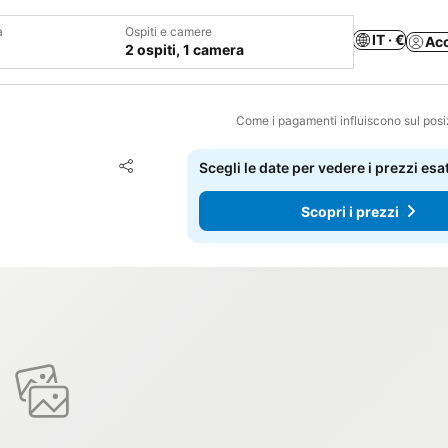
a
Ospiti e camere
IT · €
Ac
2 ospiti, 1 camera
Come i pagamenti influiscono sul pos
Aggiungi ai preferiti
Scegli le date per vedere i prezzi esat
Condividi
Scopri i prezzi