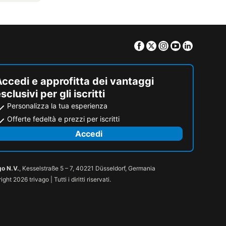
Facebook
Twitter
Instagram
Youtube
Linkedin
ccedi e approfitta dei vantaggi
sclusivi per gli iscritti
Personalizza la tua esperienza
Offerte fedeltà e prezzi per iscritti
Accedi
go N.V.
, Kesselstraße 5 – 7, 40221 Düsseldorf, Germania
ght 2026 trivago | Tutti i diritti riservati.