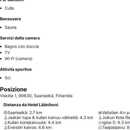
Culla
Benessere
Sauna
Servizi della camera
Bagno con doccia
TV
Wi-Fi (camera)
Attività sportive
Sci
Posizione
Viskitie 1, 99830, Saariselkä, Finlandia
Distanza da Hotel Läänihovi
Saariselkä
:
2.7
km
Jaskan tupa & kullan kaivuu välineitä
:
4.3
km
Joikun Kota R
Kullan konekaivuuta
:
4.4
km
Igloo 5
:
9.3
k
Everstin kaivos
:
4.6
km
Taajoslaavu
:
9