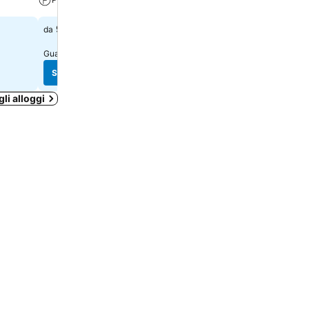
A/C
90 €
da
307 €
da
Guarda i prezzi di
11 siti
Guarda i prezzi di
11 siti
Scopri i prezzi
Scopri i prezzi
gli alloggi