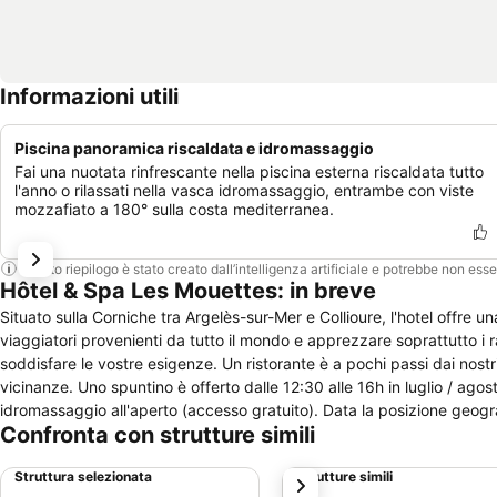
Informazioni utili
Piscina panoramica riscaldata e idromassaggio
Fai una nuotata rinfrescante nella piscina esterna riscaldata tutto
l'anno o rilassati nella vasca idromassaggio, entrambe con viste
mozzafiato a 180° sulla costa mediterranea.
Questo riepilogo è stato creato dall’intelligenza artificiale e potrebbe non ess
Hôtel & Spa Les Mouettes: in breve
Situato sulla Corniche tra Argelès-sur-Mer e Collioure, l'hotel offre una vista pano
viaggiatori provenienti da tutto il mondo e apprezzare soprattutto i ra
soddisfare le vostre esigenze. Un ristorante è a pochi passi dai nostri giardini a 200 metri dall'hotel e saremo lieti di mostrare agli altri buoni posti nelle
vicinanze. Uno spuntino è offerto dalle 12:30 alle 16h in luglio / agos
idromassaggio all'aperto (accesso gratuito). Data la posizione geografica della struttura (i villaggi di Argelès e Collioure si trovano a 2 km) avrete
Confronta con strutture simili
bisogno di una macchina. un parcheggio privato gratuito e si può faci
montagne ...). Per il vostro benessere, la Spa è aperto dalle 1
Struttura selezionata
Strutture simili
successivo