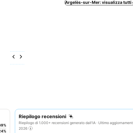
Argelès-sur-Mer: visualizza tutti g
Riepilogo recensioni
Riepilogo di 1.000+ recensioni generato dall'IA · Ultimo aggiornamen
69
%
2026
24
%