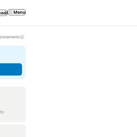
Menu
cedi
izionamento
to