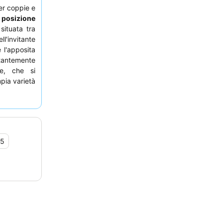
per coppie e
a
posizione
ituata tra
l'invitante
 l'apposita
stantemente
ne, che si
pia varietà
siderate una
 viste sul
,5