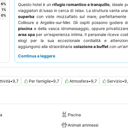
6
%
Questo hotel è un
rifugio romantico e tranquillo
, ideale 
1
%
viaggiatori di lusso in cerca di relax. La struttura vanta un
0
%
superba
con viste mozzafiato sul mare, perfettamente s
Collioure e Argelès-sur-Mer. Gli ospiti possono godere del
piscina
e della vasca idromassaggio, oppure privatizzare
area spa
per un'esperienza intima. Il personale riceve co
elogi per la sua eccezionale cordialità e attenzio
aggiungono alla straordinaria
colazione a buffet
con un'am
di prodotti freschi e locali. Per la migliore esperienza, con
Continua a leggere
camera con terrazza per godere appieno delle splendide
mare.
ttività
•
9,7
Per famiglie
•
9,7
Atmosfera
•
9,7
Servizio
•
9
ra
Piscina
Animali ammessi