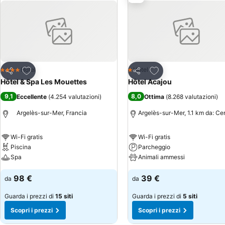
Aggiungi ai preferiti
Aggiungi ai preferiti
Hotel
Hotel
4 Stelle
1 Stelle
Condividi
Condividi
Hôtel & Spa Les Mouettes
Hôtel Acajou
9,1
8,0
Eccellente
(
4.254 valutazioni
)
Ottima
(
8.268 valutazioni
)
Argelès-sur-Mer, Francia
Argelès-sur-Mer, 1.1 km da: Ce
Wi-Fi gratis
Wi-Fi gratis
Piscina
Parcheggio
Spa
Animali ammessi
98 €
39 €
da
da
Guarda i prezzi di
15 siti
Guarda i prezzi di
5 siti
Scopri i prezzi
Scopri i prezzi