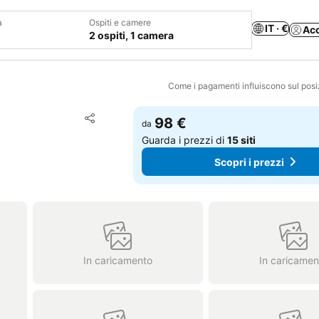
a
Ospiti e camere
IT · €
Ac
2 ospiti, 1 camera
Come i pagamenti influiscono sul pos
Aggiungi ai preferiti
98 €
da
Condividi
Guarda i prezzi di
15 siti
Scopri i prezzi
In caricamento
In caricamen