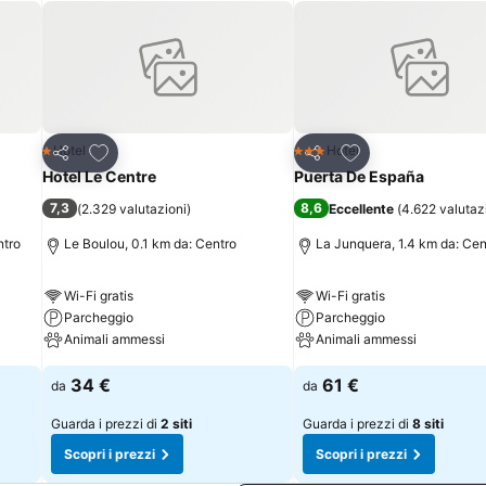
Aggiungi ai preferiti
Aggiungi ai preferi
Hotel
Hotel
1 Stelle
3 Stelle
Condividi
Condividi
Hotel Le Centre
Puerta De España
7,3
8,6
(
2.329 valutazioni
)
Eccellente
(
4.622 valutaz
ntro
Le Boulou, 0.1 km da: Centro
La Junquera, 1.4 km da: Cen
Wi-Fi gratis
Wi-Fi gratis
Parcheggio
Parcheggio
Animali ammessi
Animali ammessi
34 €
61 €
da
da
Guarda i prezzi di
2 siti
Guarda i prezzi di
8 siti
Scopri i prezzi
Scopri i prezzi