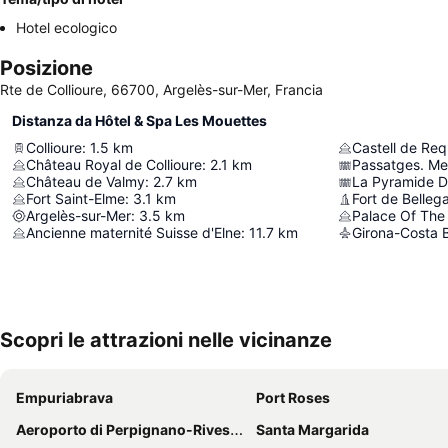
Hotel ecologico
Posizione
Rte de Collioure, 66700, Argelès-sur-Mer, Francia
Distanza da Hôtel & Spa Les Mouettes
Collioure
:
1.5
km
Castell de Re
Château Royal de Collioure
:
2.1
km
Passatges. Me
Château de Valmy
:
2.7
km
La Pyramide D
Fort Saint-Elme
:
3.1
km
Fort de Belleg
Argelès-sur-Mer
:
3.5
km
Palace Of The
Ancienne maternité Suisse d'Elne
:
11.7
km
Girona-Costa B
Scopri le attrazioni nelle vicinanze
Empuriabrava
Port Roses
Aeroporto di Perpignano-Rivesaltes
Santa Margarida