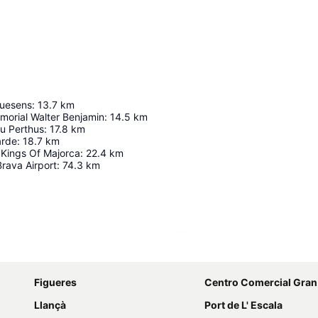
quesens
:
13.7
km
morial Walter Benjamin
:
14.5
km
u Perthus
:
17.8
km
arde
:
18.7
km
 Kings Of Majorca
:
22.4
km
rava Airport
:
74.3
km
Espandi mappa
Figueres
Centro Comercial Gran
Llançà
Port de L' Escala