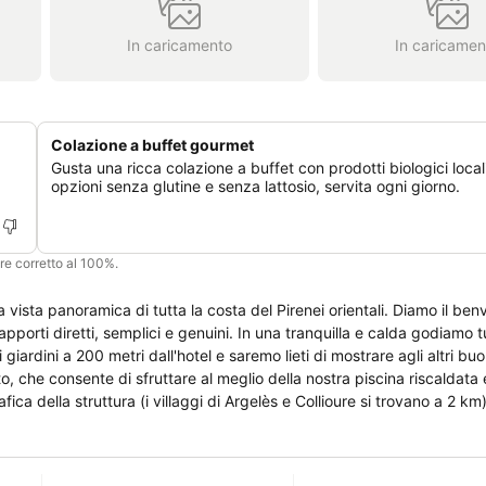
In caricamento
In caricamen
Colazione a buffet gourmet
Gusta una ricca colazione a buffet con prodotti biologici locali
opzioni senza glutine e senza lattosio, servita ogni giorno.
ere corretto al 100%.
ramica di tutta la costa del Pirenei orientali. Diamo il benvenuto a
pporti diretti, semplici e genuini. In una tranquilla e calda godiamo t
to, che consente di sfruttare al meglio della nostra piscina riscaldata
lmente scoprire la nostra bella regione (villaggi, abbazie, musei, sp
0h alle 21h prenotazione e pagamento.