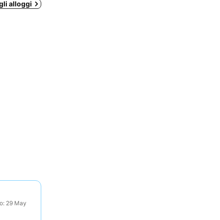
li alloggi
to: 29 May