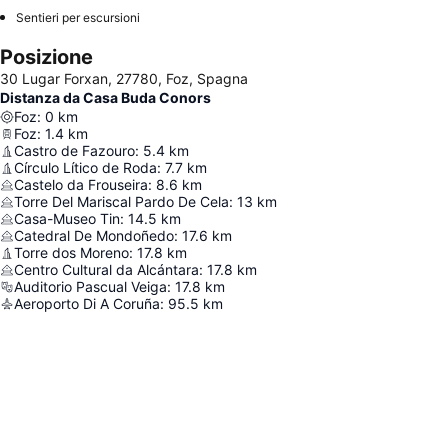
Sentieri per escursioni
Posizione
30 Lugar Forxan, 27780, Foz, Spagna
Distanza da Casa Buda Conors
Foz
:
0
km
Foz
:
1.4
km
Castro de Fazouro
:
5.4
km
Círculo Lítico de Roda
:
7.7
km
Castelo da Frouseira
:
8.6
km
Torre Del Mariscal Pardo De Cela
:
13
km
Casa-Museo Tin
:
14.5
km
Catedral De Mondoñedo
:
17.6
km
Torre dos Moreno
:
17.8
km
Centro Cultural da Alcántara
:
17.8
km
Auditorio Pascual Veiga
:
17.8
km
Aeroporto Di A Coruña
:
95.5
km