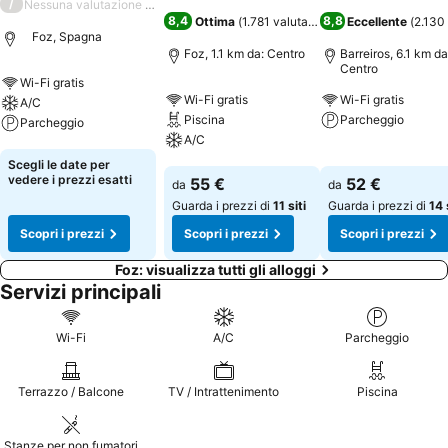
/
Nessuna valutazione disponibile
8,4
8,8
Ottima
(
1.781 valutazioni
)
Eccellente
(
2.130 
Foz, Spagna
Foz, 1.1 km da: Centro
Barreiros, 6.1 km da
Centro
Wi-Fi gratis
Wi-Fi gratis
Wi-Fi gratis
A/C
Piscina
Parcheggio
Parcheggio
A/C
Scopri i prezzi
Scopri i prezzi
Scegli le date per
Scopri i prezzi
vedere i prezzi esatti
55 €
52 €
da
da
Guarda i prezzi di
11 siti
Guarda i prezzi di
14 
Scopri i prezzi
Scopri i prezzi
Scopri i prezzi
Foz: visualizza tutti gli alloggi
Servizi principali
Wi-Fi
A/C
Parcheggio
Terrazzo / Balcone
TV / Intrattenimento
Piscina
Stanze per non fumatori