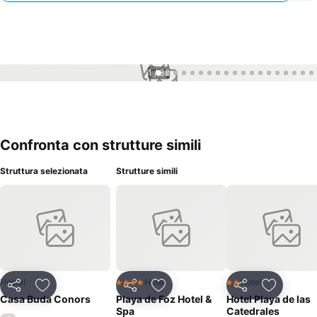
1 / 32
Confronta con strutture simili
Struttura selezionata
Strutture simili
Hostal
Hotel
Hotel
4 Stelle
2 Stelle
Condividi
Aggiungi ai preferiti
Condividi
Aggiungi ai preferiti
Condividi
Aggiungi 
Casa Buda Conors
Playa de Foz Hotel &
Hotel Playa de las
Spa
Catedrales