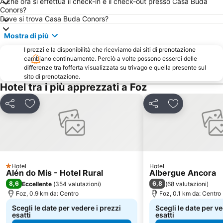
A che ora si effettua il check-in e il check-out presso Casa Buda
Conors?
Dove si trova Casa Buda Conors?
Mostra di più
I prezzi e la disponibilità che riceviamo dai siti di prenotazione
cambiano continuamente. Perciò a volte possono esserci delle
differenze tra l’offerta visualizzata su trivago e quella presente sul
sito di prenotazione.
Hotel tra i più apprezzati a Foz
Condividi
Aggiungi ai preferiti
Condividi
Aggiungi ai pr
Hotel
Hotel
1 Stelle
Alén do Mis - Hotel Rural
Albergue Ancora
8,6
6,8
Eccellente
(
354 valutazioni
)
(
68 valutazioni
)
Foz, 0.9 km da: Centro
Foz, 0.1 km da: Centro
Scegli le date per vedere i prezzi
Scegli le date per ve
esatti
esatti