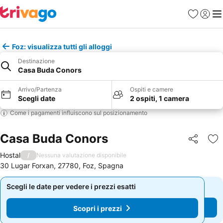
Preferiti
Accedi
Me
Foz: visualizza tutti gli alloggi
Destinazione
Casa Buda Conors
Arrivo/Partenza
Ospiti e camere
Scegli date
2 ospiti, 1 camera
Come i pagamenti influiscono sul posizionamento
Casa Buda Conors
Condividi
Agg
Hostal
/
Nessuna valutazione disponibile
30 Lugar Forxan, 27780, Foz, Spagna
Scegli le date per vedere i prezzi esatti
Scegli le date per vedere i prezzi esatti
Scopri i prezzi
Scopri i prezzi