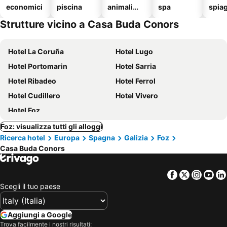
economici
piscina
animali
spa
spia
ammessi
Strutture vicino a Casa Buda Conors
Hotel La Coruña
Hotel Lugo
Hotel Portomarin
Hotel Sarria
Hotel Ribadeo
Hotel Ferrol
Hotel Cudillero
Hotel Vivero
Hotel Foz
Foz: visualizza tutti gli alloggi
Ricerca hotel
Europa
Spagna
Galizia
Foz
Casa Buda Conors
Facebook
Twitter
Insta
Yo
Scegli il tuo paese
Aggiungi a Google
Trova facilmente i nostri risultati: