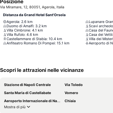
Posizione
Via Miramare, 12, 80051, Agerola, Italia
Distanza da Grand Hotel Sant'Orsola
Agerola
:
2.6
km
Lupanare Gra
Duomo di Amalfi
:
3.2
km
Scavi archeolo
Villa Cimbrone
:
4.1
km
Casa del Faun
Villa Rufolo
:
4.6
km
Casa dei Vettii
Castellammare di Stabia
:
10.4
km
Villa dei Mister
Anfiteatro Romano Di Pompei
:
15.1
km
Aeroporto di 
Scopri le attrazioni nelle vicinanze
Stazione di Napoli Centrale
Via Toledo
Santa Maria di Castellabate
Vomero
Aeroporto Internazionale di Napoli - Capodichino
Chiaia
Mostra di più