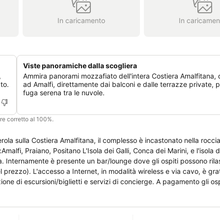
In caricamento
In caricamen
Viste panoramiche dalla scogliera
,
Ammira panorami mozzafiato dell'intera Costiera Amalfitana, 
to.
ad Amalfi, direttamente dai balconi e dalle terrazze private, 
fuga serena tra le nuvole.
ere corretto al 100%.
 sulla Costiera Amalfitana, il complesso è incastonato nella roccia e gode d
Amalfi, Praiano, Positano L'Isola dei Galli, Conca dei Marini, e l'isola d
ia. Internamente è presente un bar/lounge dove gli ospiti possono rila
nel prezzo). L'accesso a Internet, in modalità wireless e via cavo, è gr
one di escursioni/biglietti e servizi di concierge. A pagamento gli os
ito (con o senza posteggiatore). Grand Hotel Sant'Orsola è una