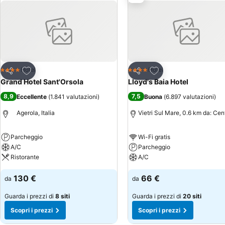
Aggiungi ai preferiti
Aggiungi ai preferiti
Hotel
Hotel
4 Stelle
4 Stelle
Condividi
Condividi
Grand Hotel Sant'Orsola
Lloyd's Baia Hotel
8,9
7,5
Eccellente
(
1.841 valutazioni
)
Buona
(
6.897 valutazioni
)
Agerola, Italia
Vietri Sul Mare, 0.6 km da: Cen
Parcheggio
Wi-Fi gratis
A/C
Parcheggio
Ristorante
A/C
130 €
66 €
da
da
Guarda i prezzi di
8 siti
Guarda i prezzi di
20 siti
Scopri i prezzi
Scopri i prezzi