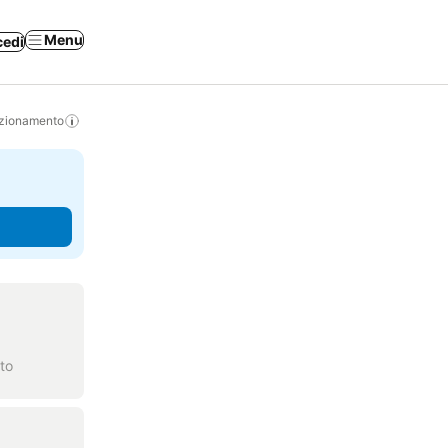
Menu
cedi
izionamento
to