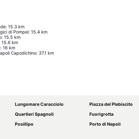
nde
:
15.3
km
gici di Pompei
:
15.4
km
o
:
15.5
km
:
15.6
km
i
:
16
km
Napoli Capodichino
:
37.1
km
Espandi mappa
Lungomare Caracciolo
Piazza del Plebiscito
Quartieri Spagnoli
Fuorigrotta
Posillipo
Porto di Napoli