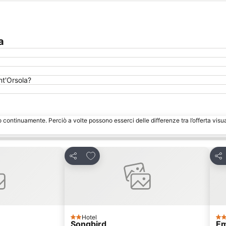
a
nt'Orsola?
o continuamente. Perciò a volte possono esserci delle differenze tra l’offerta visu
eriti
Aggiungi ai preferiti
Condividi
Con
Hotel
2 Stelle
3 S
Songbird
E