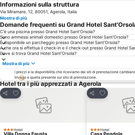
Informazioni sulla struttura
Via Miramare, 12, 80051, Agerola, Italia
Mostra di più
Domande frequenti su Grand Hotel Sant'Orsol
C'è una piscina presso Grand Hotel Sant'Orsola?
Sono ammessi animali domestici presso Grand Hotel Sant'Orsola?
È disponibile un parcheggio presso Grand Hotel Sant'Orsola?
A che ora si effettua il check-in e il check-out presso Grand Hotel Sa
Dove si trova Grand Hotel Sant'Orsola?
Mostra di più
I prezzi e la disponibilità che riceviamo dai siti di prenotazione cambian
trivago e quella presente sul sito di prenotazione.
Hotel tra i più apprezzati a Agerola
Aggiungi ai preferiti
Aggiungi ai pref
Condividi
Condividi
Hotel
Hotel
3 Stelle
3 Stelle
Villa Donna Fausta
Casa Pendola