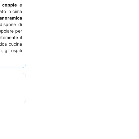
er
coppie
e
ato in cima
anoramica
dispone di
opolare per
ntemente il
tica cucina
, gli ospiti
pprezzare