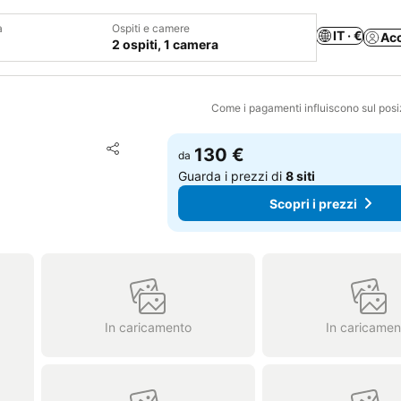
a
Ospiti e camere
IT · €
Ac
2 ospiti, 1 camera
Come i pagamenti influiscono sul pos
Aggiungi ai preferiti
130 €
da
Condividi
Guarda i prezzi di
8 siti
Scopri i prezzi
In caricamento
In caricamen