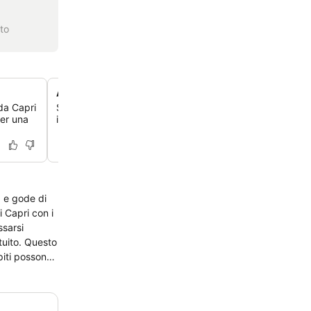
to
Architettura tradizionale italiana
da Capri
Scopri un hotel ricavato nella roccia, che unisce un ele
per una
interno a una suggestiva architettura esterna in stile me
i
i Capri con i
ssarsi
atuito. Questo
piti possono