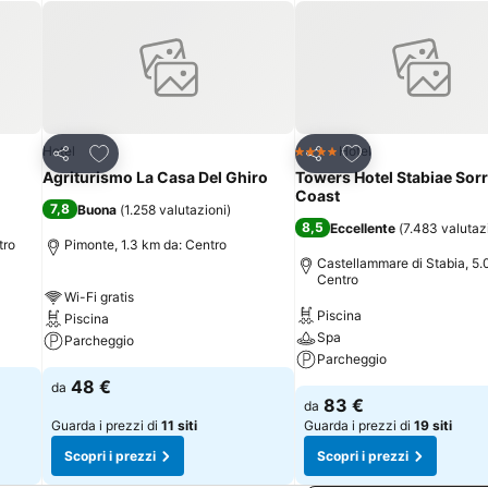
Aggiungi ai preferiti
Aggiungi ai preferi
Hotel
Hotel
4 Stelle
Condividi
Condividi
Agriturismo La Casa Del Ghiro
Towers Hotel Stabiae Sor
Coast
7,8
Buona
(
1.258 valutazioni
)
8,5
Eccellente
(
7.483 valutaz
tro
Pimonte, 1.3 km da: Centro
Castellammare di Stabia, 5.
Centro
Wi-Fi gratis
Piscina
Piscina
Spa
Parcheggio
Parcheggio
48 €
da
83 €
da
Guarda i prezzi di
11 siti
Guarda i prezzi di
19 siti
Scopri i prezzi
Scopri i prezzi