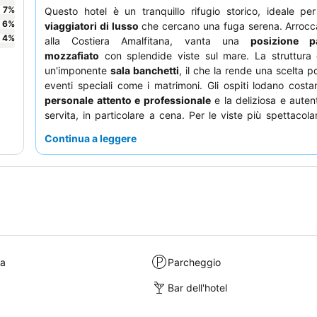
7
%
Questo hotel è un tranquillo rifugio storico, ideale p
6
%
viaggiatori di lusso
che cercano una fuga serena. Arrocc
4
%
alla Costiera Amalfitana, vanta una
posizione p
mozzafiato
con splendide viste sul mare. La struttura 
un'imponente
sala banchetti
, il che la rende una scelta p
eventi speciali come i matrimoni. Gli ospiti lodano costa
personale attento e professionale
e la deliziosa e auten
servita, in particolare a cena. Per le viste più spettacolari
dovrebbero richiedere una camera ai
piani più alti
per a
Continua a leggere
appieno il paesaggio mozzafiato.
ra
Parcheggio
Bar dell'hotel