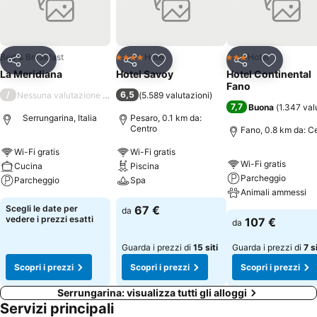
soggiorno alla casa colonica è l'ideale per chi, pur volendo restare
lontano dal caos della città, non vuol comunque rinunciare a tutti i
comfort di una moderna struttura in un contesto di particolare
raffinata eleganza.
Bed & Breakfast
Hotel
Hotel
4 Stelle
3 Stelle
Condividi
Aggiungi ai preferiti
Condividi
Aggiungi ai preferiti
Condividi
Aggiungi 
La Meridiana
Hotel Savoy
Hotel Continental
Fano
/
6,5
Nessuna valutazione disponibile
(
5.589 valutazioni
)
7,7
Buona
(
1.347 val
Serrungarina, Italia
Pesaro, 0.1 km da:
Centro
Fano, 0.8 km da: C
Wi-Fi gratis
Wi-Fi gratis
Wi-Fi gratis
Cucina
Piscina
Parcheggio
Parcheggio
Spa
Animali ammessi
Scegli le date per
67 €
da
vedere i prezzi esatti
107 €
da
Guarda i prezzi di
15 siti
Guarda i prezzi di
7 si
Scopri i prezzi
Scopri i prezzi
Scopri i prezzi
Serrungarina: visualizza tutti gli alloggi
Servizi principali