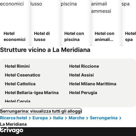
Hotel
Hotel di
Hotel con
Hotel con
Hote
economici
lusso
piscina
animali
spa
ammessi
Strutture vicino a La Meridiana
Hotel Rimini
Hotel Riccione
Hotel Cesenatico
Hotel Assisi
Hotel Cattolica
Hotel Milano Marittima
Hotel Bellaria-Igea Marina
Hotel Perugia
Hotel Cervia
Serrungarina: visualizza tutti gli alloggi
Ricerca hotel
Europa
Italia
Marche
Serrungarina
La Meridiana