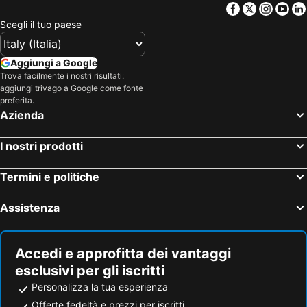
Facebook
Twitter
Insta
Yo
Scegli il tuo paese
Aggiungi a Google
Trova facilmente i nostri risultati:
aggiungi trivago a Google come fonte
preferita.
Azienda
I nostri prodotti
Termini e politiche
Assistenza
Accedi e approfitta dei vantaggi
esclusivi per gli iscritti
Personalizza la tua esperienza
Offerte fedeltà e prezzi per iscritti