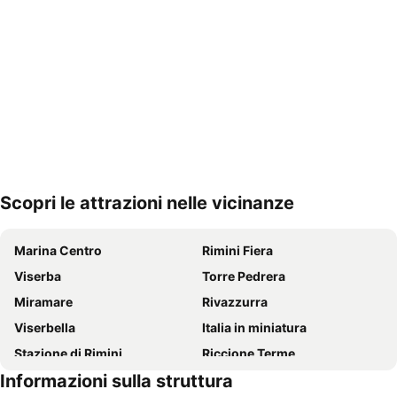
Scopri le attrazioni nelle vicinanze
Espandi mappa
Marina Centro
Rimini Fiera
Viserba
Torre Pedrera
Miramare
Rivazzurra
Viserbella
Italia in miniatura
Stazione di Rimini
Riccione Terme
Informazioni sulla struttura
Grotte di Frasassi
Oltremare