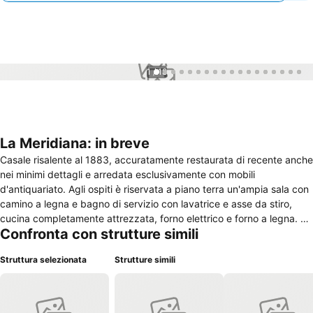
1 / 18
La Meridiana: in breve
Casale risalente al 1883, accuratamente restaurata di recente anche
nei minimi dettagli e arredata esclusivamente con mobili
d'antiquariato. Agli ospiti è riservata a piano terra un'ampia sala con
camino a legna e bagno di servizio con lavatrice e asse da stiro,
cucina completamente attrezzata, forno elettrico e forno a legna. Al
Confronta con strutture simili
primo piano 3 camere da letto matrimoniali elegantemente arredate,
ognuna con bagno interno e precedute da un bellissimo atrio, e di
Struttura selezionata
Strutture simili
una graziosa mansarda con 3 lettini, sempre con bagno. All'esterno
ampio giardino ombreggiato da numerose querce ed olivi,
attrezzato di tavoli, barbecue ed ulteriore forno a legna posto in una
graziosa depandance. Possibilità di ospitare cavalli in box. Un