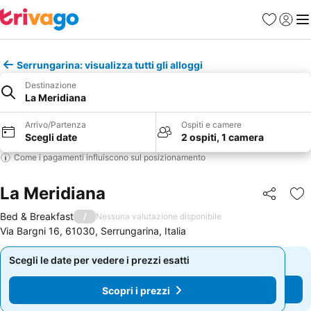
Preferiti
Accedi
Me
Serrungarina: visualizza tutti gli alloggi
Destinazione
La Meridiana
Arrivo/Partenza
Ospiti e camere
Scegli date
2 ospiti, 1 camera
Come i pagamenti influiscono sul posizionamento
La Meridiana
Condividi
Agg
Bed & Breakfast
/
Nessuna valutazione disponibile
Via Bargni 16, 61030, Serrungarina, Italia
Scegli le date per vedere i prezzi esatti
Scegli le date per vedere i prezzi esatti
Scopri i prezzi
Scopri i prezzi