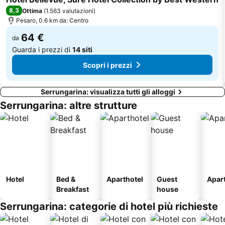
8,3
Ottima
(
1.563 valutazioni
)
Stadio Olimpico
Alba
Pesaro, 0.6 km da: Centro
Baia Flaminia
Lido Fano
64 €
da
Beach 33
Lido Sassonia
Guarda i prezzi di
14 siti
Scopri i prezzi
Serrungarina: visualizza tutti gli alloggi
Serrungarina: altre strutture
Hotel
Bed &
Aparthotel
Guest
Apar
Breakfast
house
Serrungarina: categorie di hotel più richieste